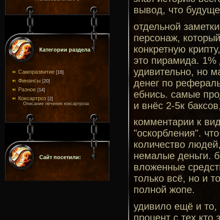
вывод, что будущег
отдельной заметки
персонаж, который
конкретную крипту
Категории раздела
это пирамида. 1% 
удивительно, но м
Саморазвитие
[16]
денег по рефераль
Финансы
[20]
Разное
[14]
ебнись. самые про
Коксартроз
[2]
и внёс 2-5к баксо
Описание лечения коксартроза
комментарии к вид
"оскорбления". чт
количество людей
немалые деньги. б
Сайт посетили:
вложенные средств
только всё, но и т
полной жопе.
удивило ещё и то,
процент с тех кто 