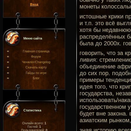
Вход
монеты колоссаль
истошные крики пр
и т.п. это всё выг
хотя бы недавнюю
распределённых ба
Меню сайта
была до 2000х. го
Главная страница
говорить, что за 
Форум
ливия: стремление
Ченжлог/Changelog
объединение африк
Скачать карту
до сих пор. подоб
Гайды по игре
Блог
примеры тенденции
идея того, что кр
государства, неза
использовать/нака
государственном у
Статистика
будет вне закона.
азиатским рынком,
Онлайн всего:
1
Гостей:
1
зная историю всег
Пользователей:
0