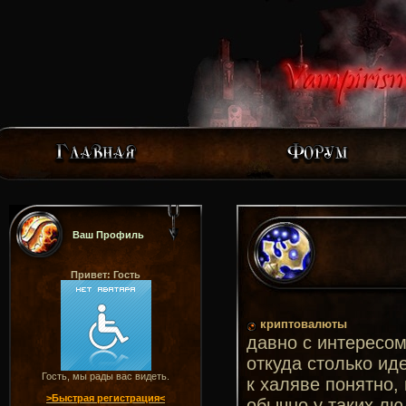
Ваш Профиль
Привет: Гость
криптовалюты
давно с интересом
откуда столько ид
Гость, мы рады вас видеть.
к халяве понятно,
>Быстрая регистрация<
обычно у таких лю