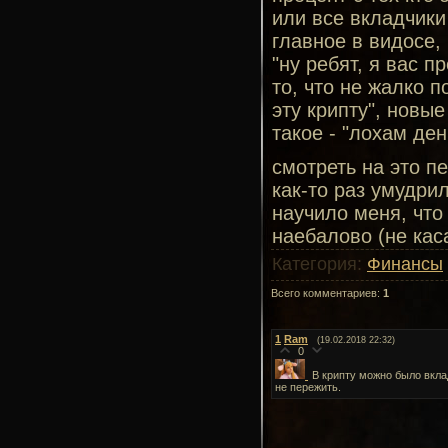
или все вкладчики
главное в видосе,
"ну ребят, я вас 
то, что не жалко п
эту крипту", новы
такое - "лохам ден
смотреть на это п
как-то раз умудри
научило меня, что
наебалово (не кас
Категория
:
Финансы
Всего комментариев
:
1
1
Ram
(19.02.2018 22:32)
0
В крипту можно было вкла
не пережить.