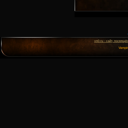
vn0.ru - сайт, посвящё
Vampi