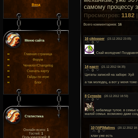
Вход
самому процессу з
1182
Просмотров
:
Всего комментариев
:
16
16
ciklopper
(23.12.2012 23:05)
Меню сайта
0
Скай молодчик! Поздравля
Главная страница
Форум
Ченжлог/Changelog
14
нартт
(21.12.2012 04:35)
0
Скачать карту
Цитаты записей на заборе: Хуй
Гайды по игре
а так молодец, а вот у меня тоже
Блог
8
Сутенёр
(20.12.2012 16:53)
0
кебалище тупое. в семье 
малой семьи. возможно даже соз
Статистика
10
[ViP]Maltres
(20.12.2012 18:
Онлайн всего:
1
0
Гостей:
1
клан уже есть
Пользователей:
0