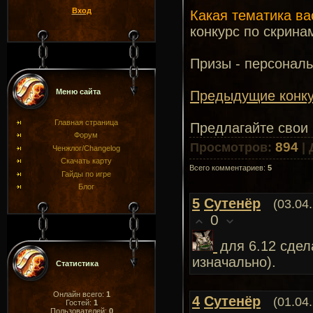
Вход
Какая тематика ва
конкурс по скрина
Призы - персональ
Меню сайта
Предыдущие конку
Главная страница
Предлагайте свои 
Форум
894
Просмотров
:
|
Ченжлог/Changelog
Скачать карту
Всего комментариев
:
5
Гайды по игре
Блог
5
Сутенёр
(03.04
0
для 6.12 сдел
изначально).
Статистика
Онлайн всего:
1
4
Сутенёр
(01.04
Гостей:
1
Пользователей:
0