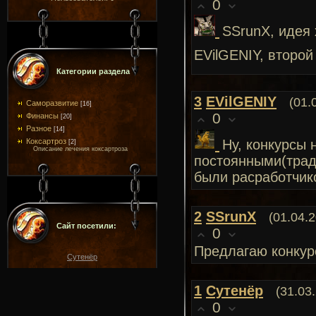
0
SSrunX, идея 
EVilGENIY, второй
Категории раздела
3
EVilGENIY
(01.
Саморазвитие
[16]
0
Финансы
[20]
Разное
[14]
Коксартроз
Ну, конкурсы 
[2]
Описание лечения коксартроза
постоянными(тради
были расработчик
2
SSrunX
(01.04.
Сайт посетили:
0
Предлагаю конкур
Сутенёр
1
Сутенёр
(31.03
0