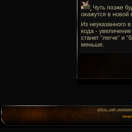
Чуть позже б
окажутся в новой 
Из неуказанного в
кода - увеличение
станет "легче" и "
меньше.
vn0.ru - сайт, посвящё
Vampi