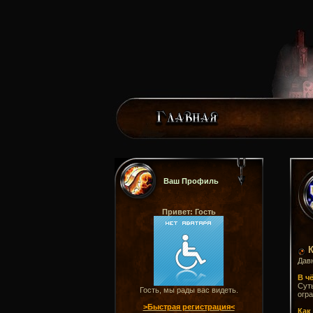
Ваш Профиль
Привет: Гость
К
Давн
В ч
Суть
Гость, мы рады вас видеть.
огра
>Быстрая регистрация<
Как