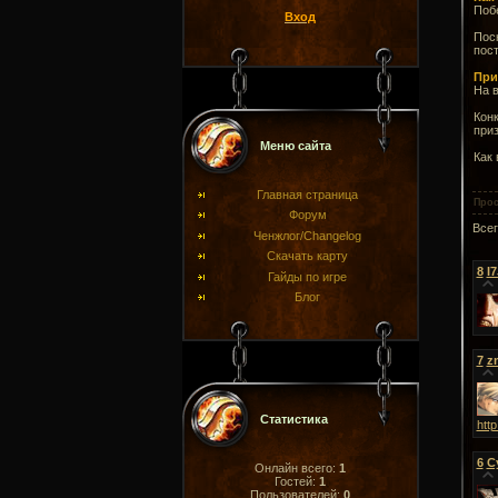
Побе
Вход
Поск
пост
При
На в
Конк
приз
Меню сайта
Как 
Главная страница
Про
Форум
Все
Ченжлог/Changelog
Скачать карту
8
I
Гайды по игре
Блог
7
z
Статистика
htt
6
С
Онлайн всего:
1
Гостей:
1
Пользователей:
0