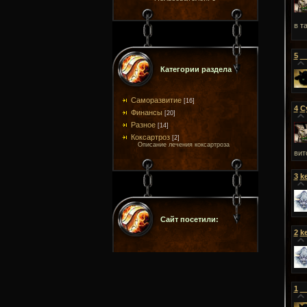
в та
5
_
Категории раздела
Саморазвитие
[16]
4
С
Финансы
[20]
Разное
[14]
Коксартроз
[2]
Описание лечения коксартроза
вит
3
k
Сайт посетили:
2
k
1
_