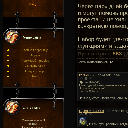
Вход
Через пару дней б
и могут помочь пр
проекта" и не хилы
конкретную помощь
Меню сайта
Набор будет где-т
функциями и зада
Главная страница
863
Просмотров
:
|
Форум
Ченжлог/Changelog
Всего комментариев
:
12
Скачать карту
Гайды по игре
12
Sullome
(15.02.2011 13:00)
Блог
0
Quote
(
Killer595
)
1 подходящий член команды уже есть.
Но согласится ли он?
Его Ник Sullome
Не знал, что ты меня так ценишь..
Статистика
11
DARK_BLooD
(11.02.2011 19:13
0
Онлайн всего:
1
Гостей:
1
В чем суть работы и когда
Пользователей:
0