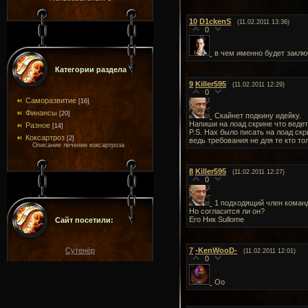
10
D1ckenS
(11.02.2011 13:36)
0
в чем именно будет заклю
Категории раздела
9
Killer595
(11.02.2011 12:29)
0
Саморазвитие
[16]
Финансы
[20]
Скайнет подкину идейку.
Напиши на лоад скрине что ведет
Разное
[14]
P.S. Нах было писать на лоад ск
Коксартроз
[2]
ведь требования не для те кто то
Описание лечения коксартроза
8
Killer595
(11.02.2011 12:27)
0
1 подходящий член команд
Но согласится ли он?
Его Ник Sullome
Сайт посетили:
Сутенёр
7
-KenWooD-
(11.02.2011 12:01)
0
Оо