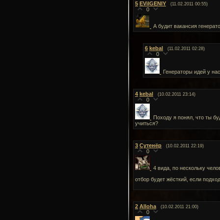
5
EVilGENIY
(11.02.2011 00:55)
0
А будит вакансия генерат
6
kebal
(11.02.2011 02:28)
0
Генераторы идей у на
4
kebal
(10.02.2011 23:14)
0
Походу я понял, что ты бу
учиться?
3
Сутенёр
(10.02.2011 22:19)
0
4 вида, по нескольку чело
отбор будет жёсткий, если подхо
2
Alloha
(10.02.2011 21:00)
0