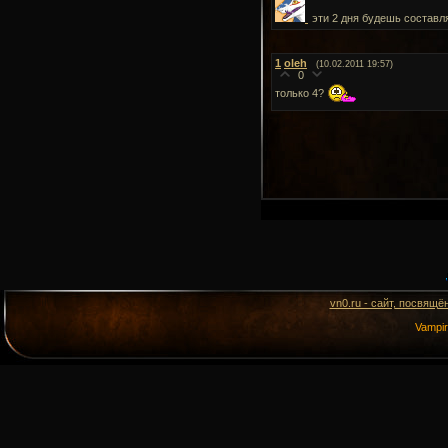
эти 2 дня будешь состав
1
oleh
(10.02.2011 19:57)
0
только 4?
vn0.ru - сайт, посвящё
Vampi