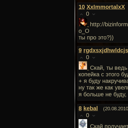
10
XxImmortalxX
0
http://bizinfo
о_О
ты про это?))
9
rgdxsxjdhwldcj
0
Скай, ты ведь
копейка с этого бу
+ я буду накручив
ну так же как уве
я больше не буду,
8
kebal
(20.08.2010
0
Скай получает