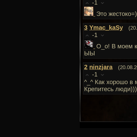
-1
Это жестоко=)
3
Ymac_kaSy
(20
-1
О_о! В моем к
ЫЫ
2
ninzjara
(20.08.
-1
^_^ Как хорошо в 
Крепитесь люди)))