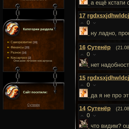
а ещё кстати 
17
rgdxsxjdhwldc
0
Категории раздела
ну ладно, про
Саморазвитие
[16]
16
Сутенёр
(21.0
Финансы
[20]
Разное
0
[14]
Коксартроз
[2]
Описание лечения коксартроза
нет надобнос
15
rgdxsxjdhwldc
0
Сайт посетили:
да я не про э
Сутенёр
14
Сутенёр
(21.0
0
что видим? оц