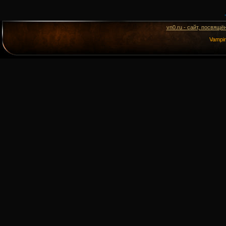
vn0.ru - сайт, посвящё
Vampi