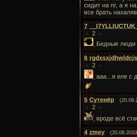
сидит на пг, а я 
все брать нахаляв
7
__I7YLLIUCTUK
2
Бедные люди 
6
rgdxsxjdhwldcj
2
ааа...я еле с
5
Сутенёр
(20.08.
2
вроде всё ста
4
zmey
(20.08.2010