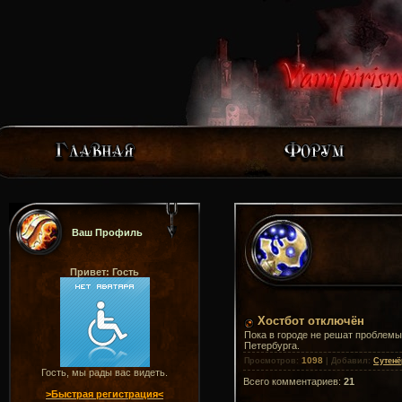
Ваш Профиль
Привет: Гость
Хостбот отключён
Пока в городе не решат проблемы
Петербурга.
1098
Просмотров
:
|
Добавил
:
Сутенё
Гость, мы рады вас видеть.
Всего комментариев
:
21
>Быстрая регистрация<