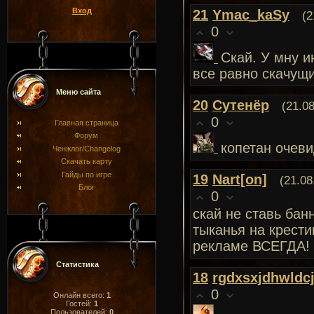
Вход
21
Ymac_kaSy
(2
0
Скай. У мну и
все равно скачущи
Меню сайта
20
Сутенёр
(21.0
0
Главная страница
Форум
копетан очеви
Ченжлог/Changelog
Скачать карту
Гайды по игре
19
Nart[on]
(21.08
Блог
0
скай не ставь бан
тыканья на крести
рекламе ВСЕГДА!
Статистика
18
rgdxsxjdhwldc
0
Онлайн всего:
1
Гостей:
1
Пользователей:
0