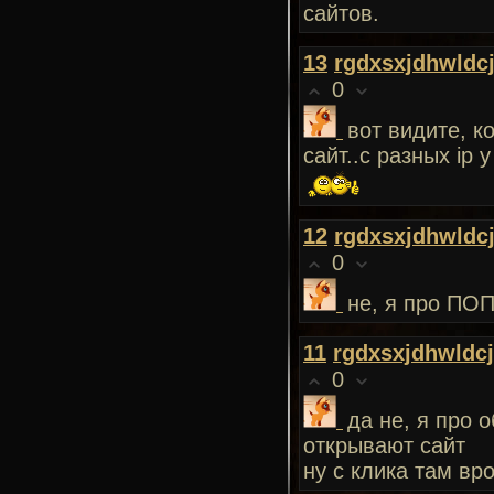
сайтов.
13
rgdxsxjdhwldc
0
вот видите, к
сайт..с разных ip 
12
rgdxsxjdhwldc
0
не, я про ПОП
11
rgdxsxjdhwldc
0
да не, я про
открывают сайт
ну с клика там вро