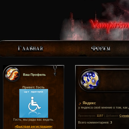
Ваш Профиль
Привет: Гость
Яндекс
у яндекса своё мнение о том, ка
1157
Просмотров
:
|
Добавил
:
Сутенё
Гость, мы рады вас видеть.
Всего комментариев
:
3
>Быстрая регистрация<