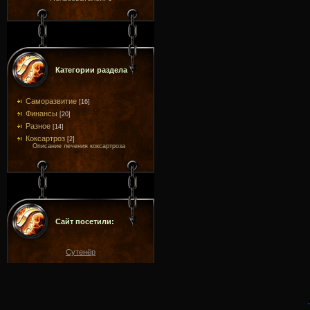
Категории раздела
Саморазвитие
[16]
Финансы
[20]
Разное
[14]
Коксартроз
[2]
Описание лечения коксартроза
Сайт посетили:
Сутенёр