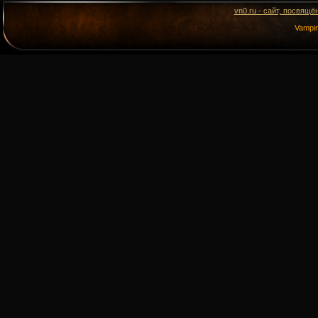
vn0.ru - сайт, посвящё
Vampi