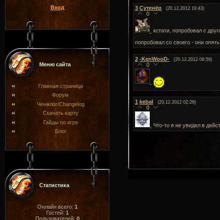
Вход
3
Сутенёр
(20.12.2012 19:43)
0
кстати, попробовал с дру
попробовал со своего - они опять
2
-KenWooD-
(20.12.2012 08:59)
Меню сайта
0
Главная страница
Форум
1
kebal
(20.12.2012 02:28)
Ченжлог/Changelog
0
Скачать карту
Гайды по игре
Что-то я не увидел в дейс
Блог
Статистика
Онлайн всего:
1
Гостей:
1
Пользователей:
0