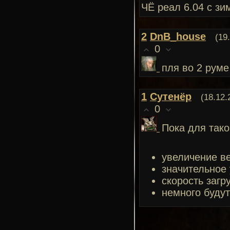
ЧЁ реал 6.04 с з
2
DnB_house
(19
0
пля во 2 руме
1
Сутенёр
(18.12.
0
Пока для тако
увеличение в
значительное
скорость загр
немного буду