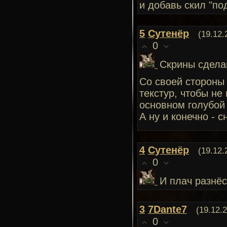
и добавь скил "по
5
Сутенёр
(19.12.
0
Скрины сдела
Со своей стороны
текстур, чтобы не
основном голубой 
А ну и конечно - с
4
Сутенёр
(19.12.
0
И плач разнёсс
3
7Dante7
(19.12.
0