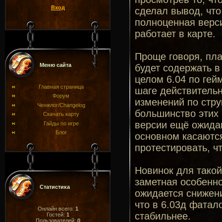
Вход
сделал вывод, чт
полноценная верси
работает в карте.
Проще говоря, пла
Меню сайта
будет содержать в
целом 6.04 по гей
Главная страница
шаге действительн
Форум
изменений по стру
Ченжлог/Changelog
большинство этих 
Скачать карту
версии ещё ожида
Гайды по игре
Блог
основном касаются
протестировать, ч
Новинок для такой
заметная особенно
Статистика
ожидается снижени
что в 6.03д фатал
Онлайн всего:
1
стабильнее.
Гостей:
1
Пользователей:
0