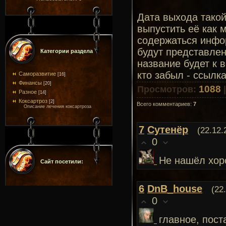
Дата выхода такой
выпустить её как 
содержаться инф
будут представлен
Категории раздела
название будет к в
кто забыл - ссылка
Саморазвитие
[16]
Финансы
[20]
1088
Просмотров
:
Разное
[14]
Коксартроз
[2]
Всего комментариев
:
7
Описание лечения коксартроза
7
Сутенёр
(22.12.
0
Не нашёл хоро
Сайт посетили:
6
DnB_house
(22
0
главное, пост