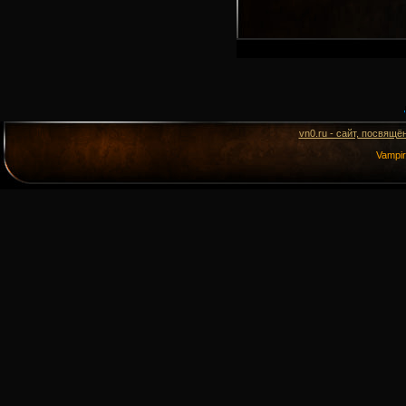
vn0.ru - сайт, посвящё
Vampi