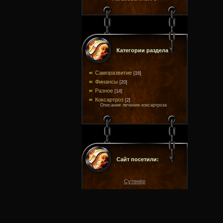
Категории раздела
Саморазвитие
[16]
Финансы
[20]
Разное
[14]
Коксартроз
[2]
Описание лечения коксартроза
Сайт посетили:
Сутенёр