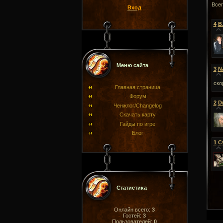
Все
Вход
4
B
Меню сайта
3
N
ско
Главная страница
Форум
2
D
Ченжлог/Changelog
Скачать карту
Гайды по игре
Блог
1
С
Статистика
Онлайн всего:
3
Гостей:
3
Пользователей:
0