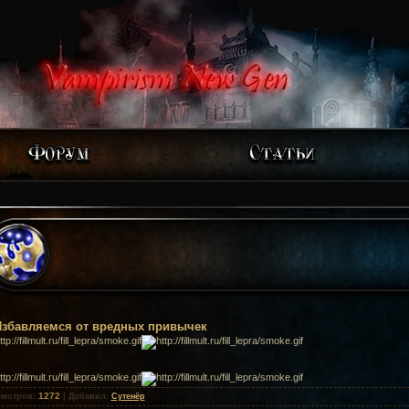
Избавляемся от вредных привычек
1272
смотров
:
|
Добавил
:
Сутенёр