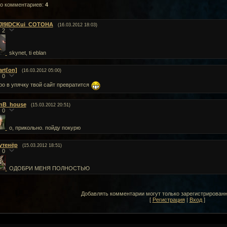
го комментариев
:
4
JI9IDCKui_COTOHA
(16.03.2012 18:03)
2
skynet, ti eblan
art[on]
(16.03.2012 05:00)
0
ро в упячку твой сайт превратится
nB_house
(15.03.2012 20:51)
0
о, прикольно. пойду покурю
утенёр
(15.03.2012 18:51)
0
ОДОБРИ МЕНЯ ПОЛНОСТЬЮ
Добавлять комментарии могут только зарегистрирован
[
Регистрация
|
Вход
]