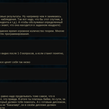
вые результаты. Ну например чем я занимаюсь.
блюдения. Так вот надо, что бы этот спутник, в
дента и т.д.). А чтобы обслуживал определенный
 знают, что она находится в заданном квадрате).
едавнее время огромное количество теорем. Многие
стях программирования.
видно после 1-3 вопросов, а если станет понятно,
все ценят себя так низко
 равно надо проделывать тоже самое, что в
, это правда. В итоге ты платишь бабки, по сути, за
который должен тебе помогать. А с готовым дипломом,
, а не "Бакалавр", он в своём дипломе должен
ости.