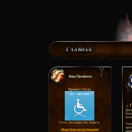
Ваш Профиль
Привет: Гость
Г
Дип
Коро
вкла
Гость, мы рады вас видеть.
Тепе
ариф
>Быстрая регистрация<
мене