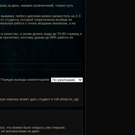
ниц за день, никаких развлечений, только чуть
и, выжимку любого диплома можно разместить на 2-3
 от студента, который теоретически вообще не
ональная работа с очень мощным анализом, а на
в качество, а затем долить воды до 70-80 страниц и
не прочитает, поэтому думаю до 80% работы по
Порядок вывода комментариев:
кую новизну может дать студент в той области, где
всё, что можно было открыть уже открыли.
о её математикам не дают