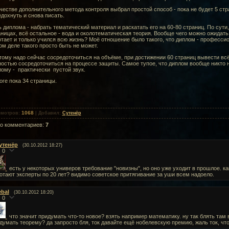
честве дополнительного метода контроля выбрал простой способ - пока не будет 5 стра
дохнуть и снова писать.
 диплома - набрать тематический материал и раскатать его на 60-80 страниц. По сут
ницах, всё остальное - вода и околотематическая теория. Вообще чего можно ожидать
тает и только учился всю жизнь? Моё отношение было такого, что диплом - професси
м деле такого просто быть не может.
ому надо сейчас сосредоточиться на объёме, при достижении 60 страниц вывести всё 
остью сосредоточиться на процессе защиты. Самое тупое, что диплом вообще никто 
ому - практически пустой звук.
оге пока 34 страницы.
1068
смотров
:
|
Добавил
:
Сутенёр
го комментариев
:
7
утенёр
(30.10.2012 18:27)
0
есть у некоторых универов требование "новизны", но оно уже уходит в прошлое. ка
отают эксперты по 20 лет? видимо советское притягивание за уши всем надоело.
ebal
(30.10.2012 18:20)
0
что значит придумать что-то новое? взять например математику. ну так блять там 
думать теорему? да запросто бля, ток давайте ещё нобелевскую премию, жаль ток, чт