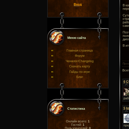
Вход
В ка
пере
Суть
стра
рабо
само
Поэт
полн
Меню сайта
дипл
В ит
Главная страница
Форум
Ченжлог/Changelog
Про
Скачать карту
Все
Гайды по игре
Блог
6
С
раб
5
k
Статистика
Онлайн всего:
1
Гостей:
1
при
Пользователей:
0