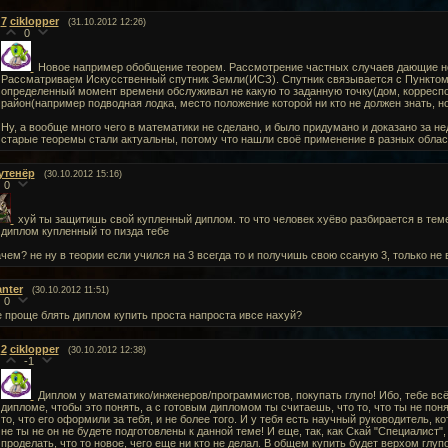
7
ciklopper
(31.10.2012 12:26)
0
Новое например обобщение теорем. Рассмотрение частных случаев дающие но
Рассматриваем Искусственный спутник Земли(ИСЗ). Спутник связывается с Пунктом на
определенный момент времени обслуживал не какую то заданную точку(дом, корреспон
район(например подводная лодка, место положение которой ни кто не должен знать, но
Ну, а вообще много чего в математики не сделано, и было придумано и доказано за н
старые теоремы стали актуальны, потому что нашли своё применение в разных обла
утенёр
(30.10.2012 15:16)
0
хуй ты защитишь свой купленный диплом. то что человек хуёво разбирается в теме 
 диплом купленный то пизда тебе
ачем? не ну в теории если учился на 3 всегда то и получишь свою ссаную 3, только не 
anter
(30.10.2012 11:51)
0
е проще блять диплом купить проста напроста ивсе нахуй?
2
ciklopper
(30.10.2012 12:38)
-1
Диплом у математико/инженеров/программистов, покупать глупо! Ибо, тебе всё
дипломе, чтобы это понять, а с готовым дипломом ты считаешь, что то, что ты не понял
то, что его оформили за тебя, и не более того. И у тебя есть научный руководитель, 
не ты не он не будете подготовлены к данной теме! И еще, так, как Скай "Специалист"
проделать, что то новое, чего еще ни кто не делал. В общем купить будет верхом глуп