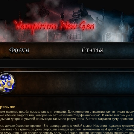
рязь же
лом наконец пошёл нормальными темпами. До изменения стратегии как-то писал тыся
че ебаное задротство, которое имеет название "перфекционизм". В итоге максимум 1-2
дывая дохрена усилий на выходе так мало результата. В итоге затратив кучу времени 
рь делаю более конкретно - 5 страниц в день к любой главе. Изменил подход к диплом
метике - 5 страниц за день хороший вклад в диплом, помножить на 4 дня = 20 страниц
е вдумчиво, а не просто заливать воды - 3-4 часа, время которое всегда можно отыск