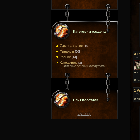
Категории раздела
Саморазвитие
[16]
Финансы
[20]
4
С
Разное
[14]
Коксартроз
[2]
Описание лечения коксартроза
что
и з
1
V
а н
Сайт посетили:
Сутенёр