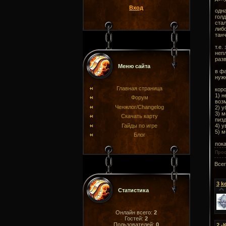
Вход
одна
голд
стал
либо
танч
т.е.
непл
разв
Меню сайта
в фа
нужн
Главная страница
коро
1) н
Форум
возм
Ченжлог/Changelog
2) у
3) м
Скачать карту
пизд
Гайды по игре
4) у
5) м
Блог
пока
Про
Все
3
k
Статистика
Онлайн всего:
2
Гостей:
2
Пользователей:
0
2
-