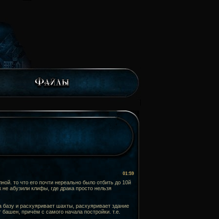
01:59
ной. то что его почти нереально было отбить до 10й
ж не абузили клифы, где драка просто нельзя
на базу и расхуяривает шахты, расхуяривает здание
 башен, причём с самого начала постройки. т.е.