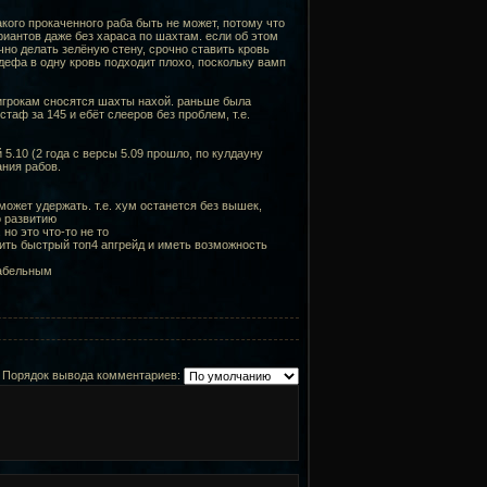
акого прокаченного раба быть не может, потому что
ариантов даже без хараса по шахтам. если об этом
чно делать зелёную стену, срочно ставить кровь
 дефа в одну кровь подходит плохо, поскольку вамп
 игрокам сносятся шахты нахой. раньше была
таф за 145 и ебёт слееров без проблем, т.е.
.10 (2 года с версы 5.09 прошло, по кулдауну
ания рабов.
может удержать. т.е. хум останется без вышек,
о развитию
но это что-то не то
чить быстрый топ4 апгрейд и иметь возможность
забельным
Порядок вывода комментариев: