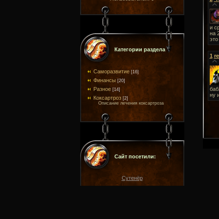
и с
на 
это
Категории раздела
1
r
Саморазвитие
[16]
Финансы
[20]
Разное
баб
[14]
ну 
Коксартроз
[2]
Описание лечения коксартроза
Сайт посетили:
Сутенёр