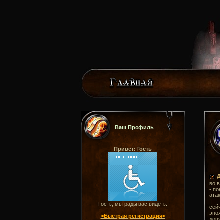
Ваш Профиль
Привет: Гость
во в
- по
атак
Гость, мы рады вас видеть.
сейч
эпох
>Быстрая регистрация<
допу