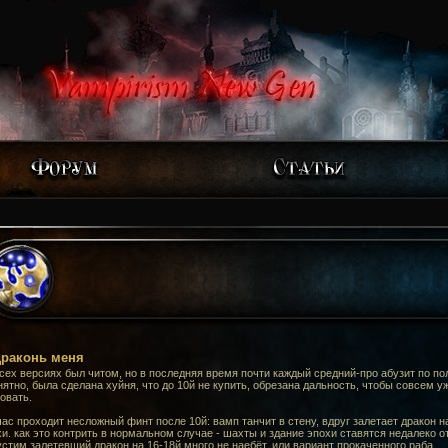
драконь меня
сех версиях был читом, но в последняя время почти каждый средний-про абузит по пол
нятно, была сделана хуйня, что до 10й не купить, обрезана дальность, чтобы совсем у
овать.
ас проходит несложный финт после 10й: вамп танчит в стену, вдруг залетает дракон 
и. как это контрить в нормальном случае - шахты и здание эпохи ставятся недалеко от
стим залетевший дракон на 16-18й много не наебёт. или вариант прокаченного раба.