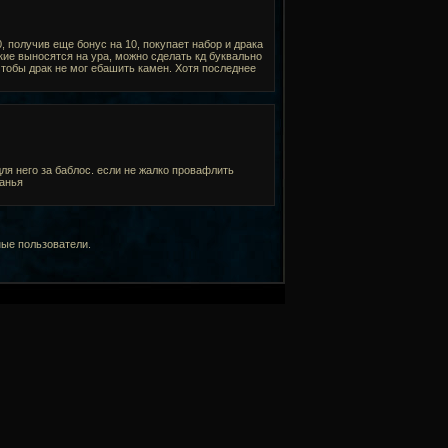
, получив еще бонус на 10, покупает набор и драка
кие выносятся на ура, можно сделать кд буквально
чтобы драк не мог ебашить камен. Хотя последнее
для него за баблос. если не жалко провафлить
данья
ные пользователи.