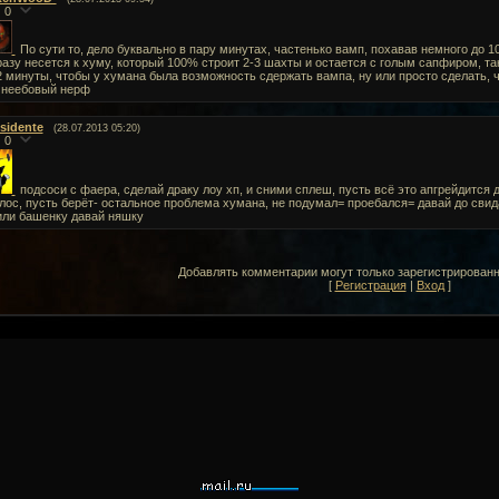
0
По сути то, дело буквально в пару минутах, частенько вамп, похавав немного до 10
разу несется к хуму, который 100% строит 2-3 шахты и остается с голым сапфиром, та
2 минуты, чтобы у хумана была возможность сдержать вампа, ну или просто сделать, 
 неебовый нерф
esidente
(28.07.2013 05:20)
0
подсоси с фаера, сделай драку лоу хп, и сними сплеш, пусть всё это апгрейдится 
лос, пусть берёт- остальное проблема хумана, не подумал= проебался= давай до сви
или башенку давай няшку
Добавлять комментарии могут только зарегистрирован
[
Регистрация
|
Вход
]