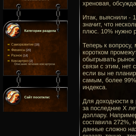
хреновая, обсужда
Итак, выяснили - 
значит, что нескол
плюс. 10% нужно р
Категории раздела
Теперь к вопросу,
Саморазвитие
[16]
Финансы
[20]
коротком промежут
Разное
[14]
обыгрывать рынок 
Коксартроз
[2]
Описание лечения коксартроза
связи с этим, нет
если вы не планир
самым, более 99%
индекса.
Сайт посетили:
Для доходности в
за последние X ле
доллару. Например
составила 272%, н
данные сложно на