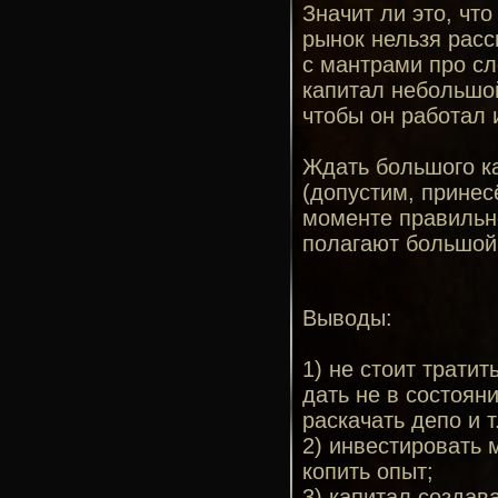
Значит ли это, чт
рынок нельзя расс
с мантрами про сл
капитал небольшой
чтобы он работал 
Ждать большого ка
(допустим, принес
моменте правильно
полагают большой 
Выводы:
1) не стоит тратит
дать не в состоян
раскачать депо и т.
2) инвестировать 
копить опыт;
3) капитал создав