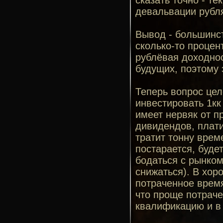
сказать точно - т
девальвации рубл
Вывод - большинст
сколько-то процен
рублёвая доходнос
будущих, поэтому 
Теперь вопрос цел
инвестировать 1кк
имеет нервяк от п
дивидендов, плат
тратит тонну врем
постарается, буде
бодаться с рынком
снижаться). В хор
потраченное время
что проще потраче
квалификацию и в 