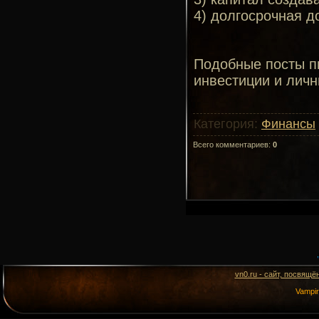
4) долгосрочная д
Подобные посты п
инвестиции и лич
Категория
:
Финансы
Всего комментариев
:
0
vn0.ru - сайт, посвящё
Vampi