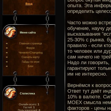
Вход
опыта. Эта информ
определить целесо
Часто можно встре
обучение, научу д
Меню сайта
высказывания "есл
25-30% с рынка. б
Главная страница
правило - если кто
Форум
то человек или ду
Ченжлог/Changelog
сам ничего не трей
Скачать карту
Надо ли говорить,
Гайды по игре
Блог
гарантируют тольк
им не интересно.
Вернёмся к вопрос
Ответ тут даёт ин
Статистика
10% в валюте. Сип
MOEX смысла немно
Онлайн всего:
1
факторов - цены н
Гостей:
1
Пользователей:
0