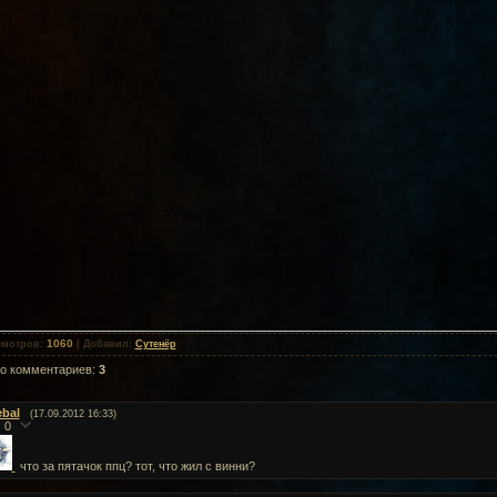
1060
смотров
:
|
Добавил
:
Сутенёр
го комментариев
:
3
ebal
(17.09.2012 16:33)
0
что за пятачок ппц? тот, что жил с винни?