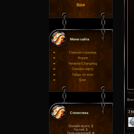
Вход
Меню сайта
Главная страница
Форум
Ченжлог/Changelog
Скачать карту
Гайды по игре
Блог
Про
Все
3
k
Статистика
Онлайн всего:
1
Гостей:
1
Пользователей:
0