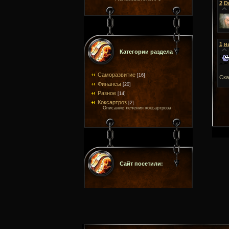
2
D
1
н
Категории раздела
Саморазвитие
[16]
Ска
Финансы
[20]
Разное
[14]
Коксартроз
[2]
Описание лечения коксартроза
Сайт посетили: