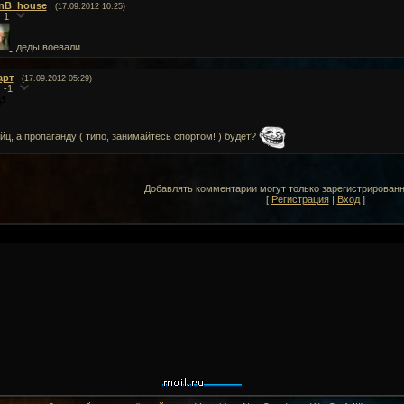
nB_house
(17.09.2012 10:25)
1
деды воевали.
арт
(17.09.2012 05:29)
-1
йц, а пропаганду ( типо, занимайтесь спортом! ) будет?
Добавлять комментарии могут только зарегистрирован
[
Регистрация
|
Вход
]