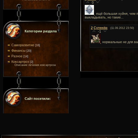
0
ещё большая хуйня, чем 
выкладывать, но такие...
2
Сутенёр
(11.09.2012 23:50)
Категории раздела
-1
нормальные не для в
Саморазвитие
[16]
Финансы
[20]
Разное
[14]
Коксартроз
[2]
Описание лечения коксартроза
Сайт посетили: