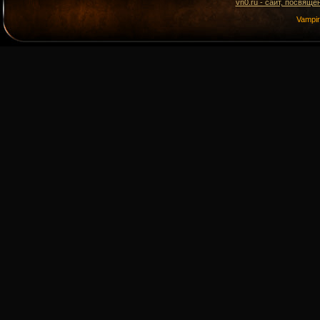
vn0.ru - сайт, посвящё
Vampi