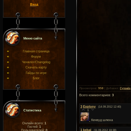
Вход
Меню сайта
Главная страница
Форум
Ченжлог/Changelog
Скачать карту
Гайды по игре
Блог
958
Просмотров
:
|
Добавил
:
Сутенёр
Всего комментариев
:
3
3
Explony
(14.09.2012 12:40)
1
Статистика
Кенвуд шлюха
Онлайн всего:
1
Гостей:
1
1
kebal
Пользователей:
0
(11.09.2012 19:38)