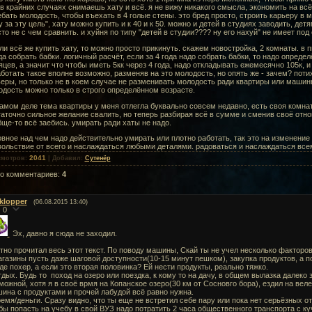
 в крайних случаях снимаешь хату и всё. я не вижу никакого смысла, экономить на всё
бать молодость, чтобы въехать в 4 голые стены. это бред просто, строить карьеру в м
 за эту цель", хату можно купить и к 40 и к 50. можно и детей в студиях заводить, дет
то не с чем сравнить. и хуйня по типу "детей в студии???? ну его нахуй" не имеет по
ли всё же купить хату, то можно просто прикинуть. скажем новостройка, 2 комнаты. в п
да собрать бабки. логичный расчёт, если за 4 года надо собрать бабки, то надо опред
цев, а значит что чтобы иметь 5кк через 4 года, надо откладывать ежемесячно 105к, и 
ботать такое вполне возможно, разменяв на это молодость, но опять же - зачем? пот
еры, но только не в коем случае не разменивать молодость ради квартиры или машин
дость можно только в строго определённом возрасте.
амом деле тема квартиры у меня отлегла буквально совсем недавно, есть своя комната
аточно сильное желание свалить, но теперь разбирая всё в сумме и сменив своё отн
ще-то всё заебись. умирать ради хаты не надо.
вное над чем надо действительно умирать или плотно работать, так это на изменение
ольствие от всего и наслаждаться любыми деталями. радоваться и наслаждаться всем
2041
смотров
:
|
Добавил
:
Сутенёр
го комментариев
:
4
iklopper
(06.08.2015 13:40)
0
Эх, давно я сюда не заходил.
тно прочитал весь этот текст. По поводу машины, Скай ты не учел несколько факторов
агазины пусть даже шаговой доступности(10-15 минут пешком), закупка продуктов, а пос
де похер, а если это вторая половинка? Ей нести продукты, реально тяжко.
тдых. Будь то поход на озеро или поездка, к кому то на дачу, в общем вылазка далеко
можной, хотя я в своё врмя на Копанское озеро(30 км от Сосновго бора), ездил на велек
ина с продуктами и прочей лабудой всё равно нужна.
ремя/деньги. Сразу видно, что ты еще не встретил себе пару или пока нет серьёзных 
бы попасть на учебу в свой ВУЗ надо потратить 2 часа общественного транспорта с ку