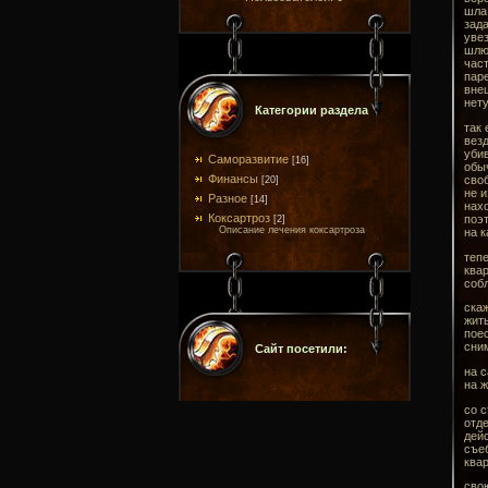
шла 
зада
увез
шлюх
част
паре
внеш
нету
Категории раздела
так 
везд
убив
Саморазвитие
[16]
обыч
Финансы
своб
[20]
не и
Разное
[14]
нахо
Коксартроз
поэт
[2]
Описание лечения коксартроза
на к
тепе
квар
соб
скаж
жить
поес
сним
Сайт посетили:
на с
на ж
со с
отде
дейс
съеб
квар
свою