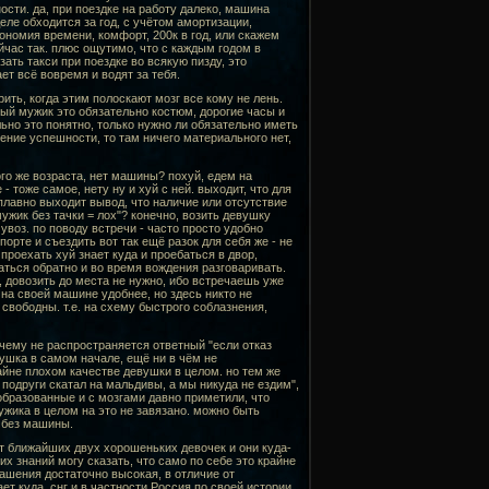
ости. да, при поездке на работу далеко, машина
еле обходится за год, с учётом амортизации,
ономия времени, комфорт, 200к в год, или скажем
йчас так. плюс ощутимо, что с каждым годом в
зать такси при поездке во всякую пизду, это
ет всё вовремя и водят за тебя.
ить, когда этим полоскают мозг все кому не лень.
шный мужик это обязательно костюм, дорогие часы и
ьно это понятно, только нужно ли обязательно иметь
ние успешности, то там ничего материального нет,
го же возраста, нет машины? похуй, едем на
 тоже самое, нету ну и хуй с ней. выходит, что для
 плавно выходит вывод, что наличие или отсутствие
ужик без тачки = лох"? конечно, возить девушку
увоз. по поводу встречи - часто просто удобно
рте и съездить вот так ещё разок для себя же - не
 проехать хуй знает куда и проебаться в двор,
аться обратно и во время вождения разговаривать.
 довозить до места не нужно, ибо встречаешь уже
 на своей машине удобнее, но здесь никто не
 свободны. т.е. на схему быстрого соблазнения,
очему не распространяется ответный "если отказ
вушка в самом начале, ещё ни в чём не
райне плохом качестве девушки в целом. но тем же
подруги скатал на мальдивы, а мы никуда не ездим",
 образованные и с мозгами давно приметили, что
жика в целом на это не завязано. можно быть
 без машины.
ет ближайших двух хорошеньких девочек и они куда-
щих знаний могу сказать, что само по себе это крайне
лашения достаточно высокая, в отличие от
ет куда. снг и в частности Россия по своей истории