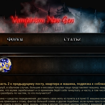
асть 2 к предыдущему посту, квартира и машина, подвязка к собла
луй, в обычном случае, большие и весомые покупки чаще представляют машину, квартир
ем, что мужик зарабатывает и со временем берёт себе тачку/хату. и часто, в том числе
 разобрать по частям, то что получается?
на = средство передвижения. доставить свою жопу из пункта а в пункт б. машина мож
на привязана к этому, фактор большой семиь и другие подобные. если нужно просто во
а. ездить в ленты, меги, ашаны, хуяны и другие торговые центры удобно с машиной, н