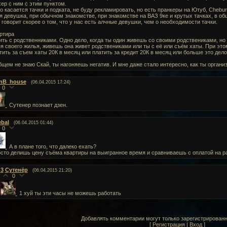
хер с ним с этим пунктом.
то касается тачки и подката, не буду рекламировать, но есть пранкеры на Ютуб, Chebu
я девушка, при обычном знакомстве, при знакомстве на ВАЗ 9ке и крутых тачках, в об
 говорит скорее о том, что у нас есть алчные девушки, чем о необходимости тачки.
ртира
ить с родственниками. Одно дело, когда ты один живешь со своими родствениками, но 
я своего жилья, живешь она живет родствениками или ты с её или съём хаты. При этом
тить за съем хаты 20К в месяц или платить за кредит 20К в месяц или больше это дело
бщем не знаю Скай, ты нагоняешь негатив. И мне даже стало интересно, как ты органи
nB_house
(06.04.2015 17:24)
0
Сутенер познает дзен.
ebal
(06.04.2015 01:44)
0
А в плане того, что далеко ехать?
сто делишь цену съёма квартиры на выигранное время и сравниваешь с оплатой на ра
3
Сутенёр
(06.04.2015 21:20)
0
1 хуй ты эти часы не можешь работать
Добавлять комментарии могут только зарегистрирован
[
Регистрация
|
Вход
]