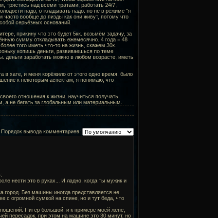
м, трястись над всеми тратами, работать 24/7,
олодости надо, откладывать надо. но не в режиме "я
ям часто вообще до пизды как они живут, потому что
д собой серьёзных оснований.
итере, прикину что это будет 5кк. возьмём задачу, за
елённую сумму откладывать ежемесячно. 4 года = 48
более того иметь что-то на жизнь, скажем 30к.
ихоньку копишь деньги, развиваешься по теме
ы. деньги заработать можно в любом возрасте, иметь
 в хате, и меня корёжило от этого одно время. было
ошение к некоторым аспектам, я понимаю, что
 своего отношения к жизни, научиться получать
, а не бегать за глобальным или материальным.
Порядок вывода комментариев:
:
ле нести это в руках... И ладно, когда ты мужик и
 за город. Без машины иногда представляется не
е с огромной сумкой на спине, но и тут беда, что
отношений. Питер большой, и к примере моей жене,
чей пересадок, при этом на машине это 30 минут, но