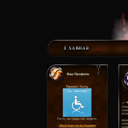
Ваш Профиль
Привет: Гость
ч
пожа
скаж
если
Гость, мы рады вас видеть.
маши
силь
>Быстрая регистрация<
нужн