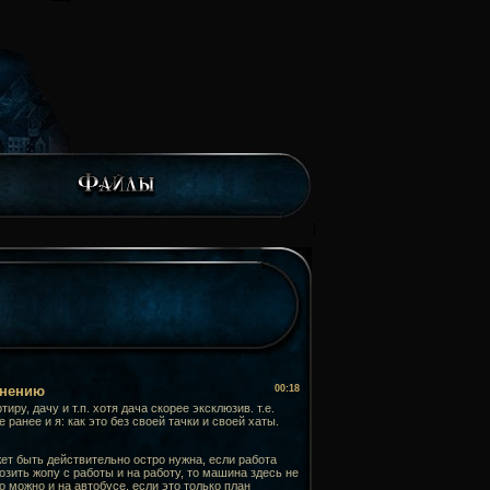
знению
00:18
у, дачу и т.п. хотя дача скорее эксклюзив. т.е.
 ранее и я: как это без своей тачки и своей хаты.
ет быть действительно остро нужна, если работа
зить жопу с работы и на работу, то машина здесь не
о можно и на автобусе. если это только план