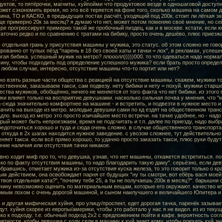
уктов, то пятёрочки, магниты, хуйпойми что продуктовое везде в одношаговой доступн
жет сэкономить время, но это всё теряется на фоне того, сколько машина на самом д
ина, ТО и КАСКО, в предыдущих постах расчёт, уходящий под 200к. стоит ли лёгкая эк
е примерно 20к за месяц? я думаю что нет, может потом поменяю своё мнение, но се
ре прогрессирует примерно такой же пробочный пиздец, как и в москве. кстати, если ю
аточно редко и по сравнению с тратами на бибику, просто очень дешёво, плюс приезжа
 отдельная грань у присутствия машины у мужика, это статус. об этом сложно не говор
рованно от тупых пёзд "парень в 18 без своей хаты и тачки = лох", в рекламах, успе
гая бибика. успешный мужик на метро? ллооолл)))))000. то что одеваться надо нормал
ну, чтобы подходить под определение успешного мужика? если брать просто определе
 любом случае, интересно, отсутствие машины что-то портит или нет?
о взять разные части общества с реакцией на отсутствие машины. скажем, мужики то
ственном, заказываем такси, сам подвезу. нету бибики и нету = похуй. мужики старше -
ства мужиков, обобщённо, ничего не меняется от того факта что нет бибики. из этого
ки влияет только на восприятие девушками. насколько сильная почва у мнения, что "м
-сюда значительно комфортнее на машине - и встретить, и подвезти в нужное место и 
ачить на выходе из метро. молодые девушки сами по кд ездят на общественном транспо
дло. выход из метро это просто изичайшее место встречи. на тачке удобнее, но - надо
рый может быть непроезжаем, время не подсчитать и т.п. далее по приезду, надо выбр
едоточиться хорошо и туда и сюда очень сложно. в случае общественного транспорта,
 откуда в 2х шагах находится нужное заведение. с увозом сложнее, тут действительно
няет такси. если всё прямо хорошо, то удачно просто заказать такси, плюс руки будут
ние наличия или отсутствия тачки никакое.
вно ходит миф про то, что девушка, узнав, что нет машины, откажется встретиться. п
ко по факту отсутствия машины, то надо благодарить такую даму". серьёзно, если де
бравшись, отметает мужика из-за отсутствия куска железа, то это говорит только о к
м действием, она освобождает парня от будущих "ну ты смотри, вот ебёрь вася моей 
 твоя отдельная хата?", "почему тебе 25, а ты не получаешь 200к в месяц?". барышни
ину невозможно оценить по материальным вещам, которые его окружают. качество му
омым лохом с очень дорогой машиной, и сыном наилучшего и величайшего Юпитера и
 и другая мифическая хуйня, про улицу/проспект, едет дорогая тачка, паренёк зазыва
дут. хуйня скорее из европы/америки, чтобы это работало у нас я не видел. из из теку
ко к подходу. т.е. обычный подход 2х2 с предложением пойти в кафе. вероятность сог
ятности, чтобы девушки с ходу сели в машину к хуй знает кому, чтобы поехать хуй зна