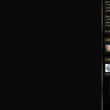
да 
• Ч
себ
уже
Ква
• Ж
име
пла
В о
2
D
1
k
Про