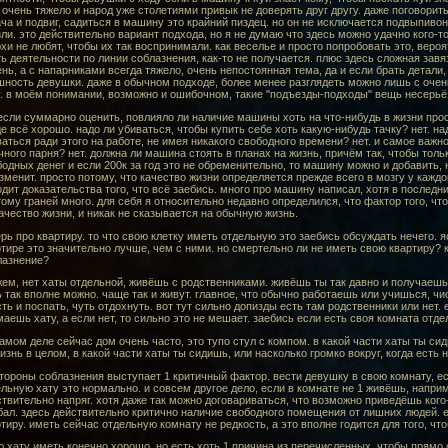
очень тяжело и народ уже столетиями привык не доверять друг другу. даже поговори
ча и подвиг, садиться в машину это крайний пиздец. но он не исключается подвыпивон
ли. это действительно вариант подхода, но я не думаю что здесь можно удачно кого-то
и не любят, чтобы их так воспринимали. как веселье и просто попробовать это, вероя
ь деятельности по линии соблазнения, как-то не получается. плюс здесь сложная завяз
нь, а с напарниками всегда тяжело, очень непостоянная тема, да и если брать детали,
ность девушки. даже в обычном подходе, более менее разглядеть можно лишь с очень
. в моём понимании, возможно и ошибочном, такие "подъезды-подходы" вещь несерьё
если суммарно оценить, повлияло ли наличие машины хоть на что-нибудь в жизни прос
е всё хорошо. надо ли убиваться, чтобы купить себе хоть какую-нибудь тачку? нет. н
аться ради этого на работе, не имея никакого свободного времени? нет. и самое важ
ного парня? нет. должна ли машина стоять в планах на жизнь, причём так, чтобы тольк
одных денег и если 200к за год это не обременительно, то машину можно и добавить, 
зменит. просто потому, что качество жизни определяется прежде всего в мозгу у каждо
дит доказательства того, что всё заебись. много про машину написал, хотя в последн
ому граней много. для себя я относительно недавно определился, что фактор того, чт
ачество жизни, и никак не сказывается на обычную жизнь.
рь про квартиру. то что свою клетку иметь отдельную это заебись обсуждать нечего. я
тире это значительно лучше, чем с ними. но смертельно ли не иметь свою квартиру? к
лазнение?
ем, нет хаты отдельной, живёшь с родственниками. живёшь ты так давно и получаешь
 так вполне можно. чаще так и живут. главное, что обычно работаешь или учишься, чи
ть и поспать, чуть отдохнуть. вот тут сильно допизды есть там родственники или нет. 
аешь хату, а если нет, то сильно это не мешает. заебись если есть своя комната отд
амом деле сейчас дом очень часто, это тупо стул с компом. в какой части хаты ты сид
изнь в целом, в какой части хаты ты сидишь, или насколько громко вокруг, когда есть
тороны соблазнения выступает 1 критичный фактор. вести девушку в свою комнату, есл
льную хату это нормально. и совсем другое дело, если в комнате не 1 живёшь, наприм
твительно напряг. хотя даже так можно договариваться, что возможно приведёшь кого
ал. здесь действительно критично наличие свободного помещения от лишних людей. ес
тиру. иметь сейчас отдельную комнату не редкость, а это вполне годится для того, чт
 хату иметь конечно хорошо, но есть хоть 1 причина из перечисленных, чтобы прямо о