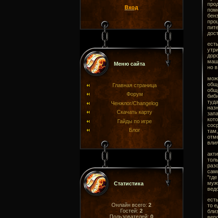
прод
Вход
помо
бенз
прощ
пите
дост
есть
утри
доро
маши
Меню сайта
но в
можн
обще
Главная страница
обще
Форум
биби
туда
Ченжлог/Changelog
назн
Скачать карту
запа
кото
Гайды по игре
соср
Блог
там,
отме
влия
акти
толь
разо
самы
"где
мужч
Статистика
вед
есть
Онлайн всего:
2
то е
Гостей:
2
близ
Пользователей:
0
веро