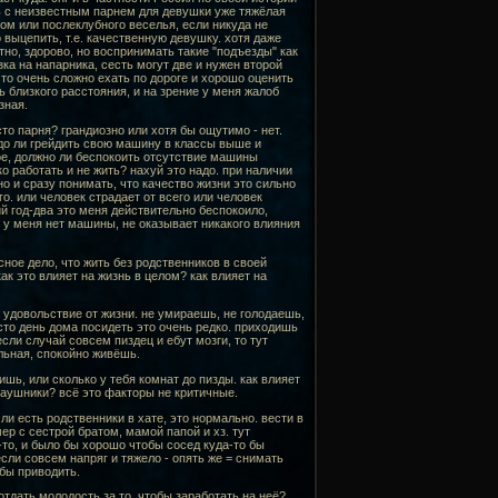
ть с неизвестным парнем для девушки уже тяжёлая
ом или послеклубного веселья, если никуда не
 выцепить, т.е. качественную девушку. хотя даже
тно, здорово, но воспринимать такие "подъезды" как
ка на напарника, сесть могут две и нужен второй
 то очень сложно ехать по дороге и хорошо оценить
 близкого расстояния, и на зрение у меня жалоб
зная.
то парня? грандиозно или хотя бы ощутимо - нет.
адо ли грейдить свою машину в классы выше и
ное, должно ли беспокоить отсутствие машины
о работать и не жить? нахуй это надо. при наличии
но и сразу понимать, что качество жизни это сильно
го. или человек страдает от всего или человек
ий год-два это меня действительно беспокоило,
о у меня нет машины, не оказывает никакого влияния
сное дело, что жить без родственников в своей
ак это влияет на жизнь в целом? как влияет на
 удовольствие от жизни. не умираешь, не голодаешь,
сто день дома посидеть это очень редко. приходишь
если случай совсем пиздец и ебут мозги, то тут
ельная, спокойно живёшь.
ишь, или сколько у тебя комнат до пизды. как влияет
 наушники? всё это факторы не критичные.
и есть родственники в хате, это нормально. вести в
ер с сестрой братом, мамой папой и хз. тут
-то, и было бы хорошо чтобы сосед куда-то бы
ли совсем напряг и тяжело - опять же = снимать
обы приводить.
тдать молодость за то, чтобы заработать на неё?