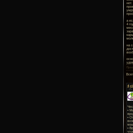
нет.
прое
умру
прос
а ес
4 го
меся
зара
карь
моло
на с
дост
вооб
осно
удов
Про
Все
4
c
Чес
• М
вро
• О
воз
маш
• В
что