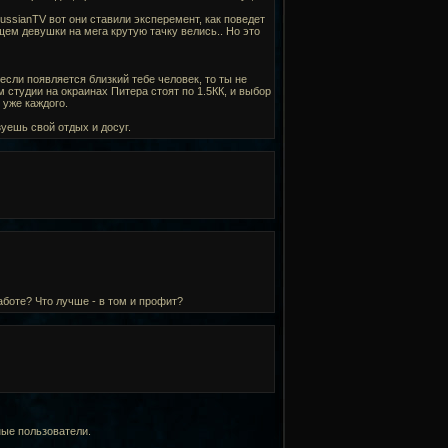
russianTV вот они ставили эксперемент, как поведет
щем девушки на мега крутую тачку велись.. Но это
если появляется близкий тебе человек, то ты не
 студии на окраинах Питера стоят по 1.5КК, и выбор
 уже каждого.
зуешь свой отдых и досуг.
боте? Что лучше - в том и профит?
ные пользователи.