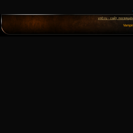
vn0.ru - сайт, посвящё
Vampi