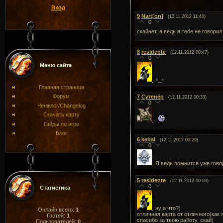
Вход
9
Nart[on]
(12.11.2012 11:40)
0
скайнет, а ведь я тебе не говори
8
residente
(12.11.2012 00:47)
0
Меню сайта
+_+
Главная страница
Форум
7
Сутенёр
(12.11.2012 00:33)
0
Ченжлог/Changelog
Скачать карту
Гайды по игре
Блог
6
kebal
(12.11.2012 00:29)
0
Я ведь помнится уже говор
5
residente
(12.11.2012 00:03)
0
Статистика
ну а что?)
Онлайн всего:
1
отличная карта от отличного(как 
Гостей:
1
спасибо за твою работу, скай)
Пользователей:
0