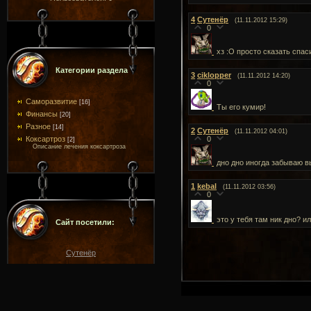
4
Сутенёр
(11.11.2012 15:29)
0
хз :О просто сказать спас
Категории раздела
3
ciklopper
(11.11.2012 14:20)
0
Саморазвитие
[16]
Ты его кумир!
Финансы
[20]
Разное
[14]
2
Сутенёр
(11.11.2012 04:01)
Коксартроз
0
[2]
Описание лечения коксартроза
дно дно иногда забываю 
1
kebal
(11.11.2012 03:56)
0
это у тебя там ник дно? и
Сайт посетили:
Сутенёр