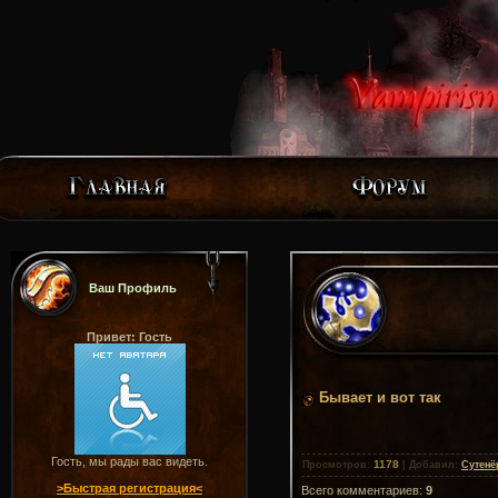
Ваш Профиль
Привет: Гость
Бывает и вот так
Гость, мы рады вас видеть.
1178
Просмотров
:
|
Добавил
:
Сутенё
>Быстрая регистрация<
Всего комментариев
:
9