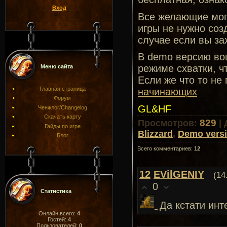
Вход
Все желающие могу
игры не нужно созд
случае если вы за
В demo версию вош
режиме схватки, ч
Меню сайта
Если же что то не
Главная страница
начинающих
Форум
GL&HF
Ченжлог/Changelog
Скачать карту
829
Просмотров
:
|
Гайды по игре
Blizzard
,
Demo vers
Блог
Всего комментариев
:
12
12
EVilGENIY
(14
0
Статистика
Да кстати инт
Онлайн всего:
4
Гостей:
4
Пользователей:
0