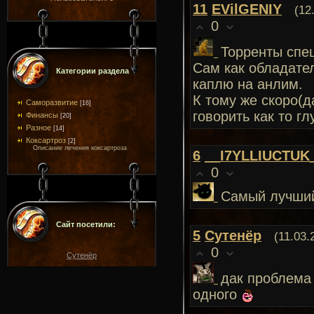
11
EVilGENIY
(12
0
Торренты спе
Сам как обладател
Категории раздела
каплю на анлим.
К тому же скоро(д
Саморазвитие
[16]
говорить как то г
Финансы
[20]
Разное
[14]
Коксартроз
[2]
Описание лечения коксартроза
6
__I7YLLIUCTUK
0
Самый лучший
Сайт посетили:
5
Сутенёр
(11.03.
0
Сутенёр
дак проблема 
одного