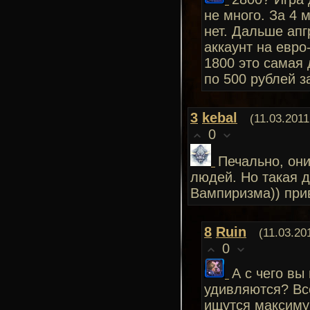
не много. За 4 
нет. Дальше апг
аккаунт на евро
1800 это самая 
по 500 рублей з
3
kebal
(11.03.2011
0
Печально, они
людей. Но такая д
Вампиризма)) при
8
Ruin
(11.03.20
0
А с чего вы
удивляются? Все
ищутся максимум