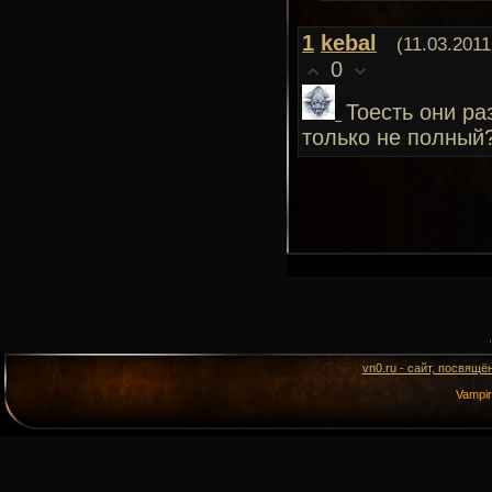
1
kebal
(11.03.2011
0
Тоесть они ра
только не полный
vn0.ru - сайт, посвящё
Vampi