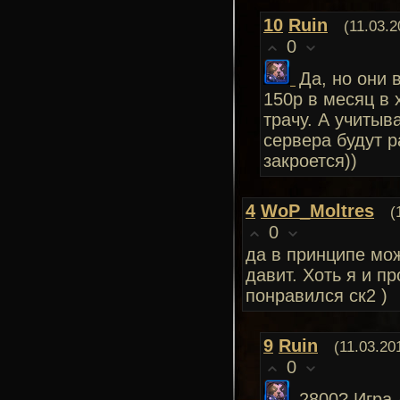
10
Ruin
(11.03.2
0
Да, но они 
150р в месяц в 
трачу. А учитыв
сервера будут р
закроется))
4
WoP_Moltres
(
0
да в принципе мож
давит. Хоть я и пр
понравился ск2 )
9
Ruin
(11.03.20
0
2800? Игра 