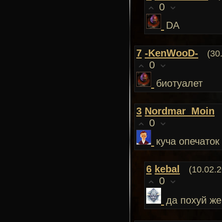
0
DA
7
-KenWooD-
(30
0
биотуалет
3
Nordmar_Мoin
0
куча опечаток
6
kebal
(10.02.
0
да похуй же