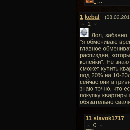
...
1
kebal
(08.02.201
1
Лол, забавно,
"я обмениваю врем
главное обмениват
распиздяи, которы
копейки". Не знаю 
сможет купить ква
под 20% на 10-20л
сейчас они в грив
знаю точно, что ес
покупку квартиры 
обязательно свал
11
slavok1717
0