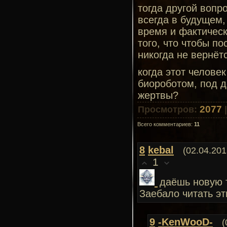
тогда другой вопр
всегда в будущем,
время и фактическ
того, что чтобы п
никогда не вернёт
когда этот челове
биороботом, под д
жертвы?
2077
Просмотров
:
Всего комментариев
:
11
8
kebal
(02.04.201
1
даёшь новую 
Заебало читать эт
9
-KenWooD-
(