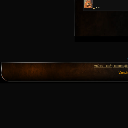
...
vn0.ru - сайт, посвящё
Vampi