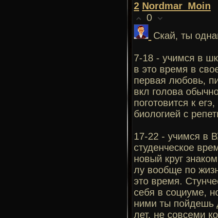
2
Nordmar_Мoin
0
Скай, ты одна
7-18 - учимся в ш
в это время в сво
первая любовь, пи
вкл голова обычно 
поготовится к егэ
биологией с репет
17-22 - учимся в 
студенческое врем
новый круг знаком
лу вообще по жиз
это время. Стунче
себя в социуме, н
ними ты пойдешь д
лет. не совсеми к