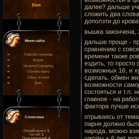
Вход
далее? дальше уч
сложить два слова
доползти до крова
вышка закончена, 
дальше проще - пр
Меню сайта
сравнению с совсе
Главная страница
времени также ровн
Форум
ездить, то просто
Ченжлог/Changelog
возможных 16, и х
Скачать карту
сделать. обмен жиз
Гайды по игре
Блог
возможности само
состояться и т.п.
главное - на рабо
фактора лучше ис
отрываясь от тема
Статистика
парня должно быть
народа. можно взя
Онлайн всего:
1
Гостей:
1
школы + 6 лет вуза
Пользователей:
0