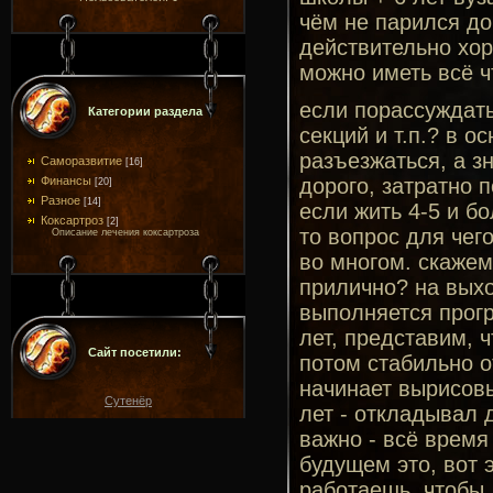
чём не парился до 
действительно хор
можно иметь всё ч
если порассуждать
Категории раздела
секций и т.п.? в 
разъезжаться, а з
Саморазвитие
[16]
дорого, затратно п
Финансы
[20]
Разное
[14]
если жить 4-5 и б
Коксартроз
[2]
то вопрос для чег
Описание лечения коксартроза
во многом. скажем
прилично? на выхо
выполняется прогр
лет, представим, 
Сайт посетили:
потом стабильно о
начинает вырисовы
Сутенёр
лет - откладывал д
важно - всё время
будущем это, вот 
работаешь, чтобы 