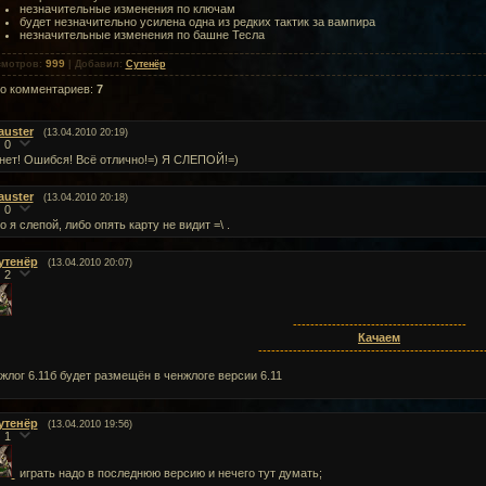
незначительные изменения по ключам
будет незначительно усилена одна из редких тактик за вампира
незначительные изменения по башне Тесла
999
смотров
:
|
Добавил
:
Сутенёр
го комментариев
:
7
auster
(13.04.2010 20:19)
0
нет! Ошибся! Всё отлично!=) Я СЛЕПОЙ!=)
auster
(13.04.2010 20:18)
0
о я слепой, либо опять карту не видит =\ .
утенёр
(13.04.2010 20:07)
2
----------------------------------------
Качаем
----------------------------------------------------
жлог 6.11б будет размещён в ченжлоге версии 6.11
утенёр
(13.04.2010 19:56)
1
играть надо в последнюю версию и нечего тут думать;