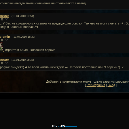
ктически никогда такие изменения не откатываются назад.
auster
(13.04.2010 19:51)
0
.. У Вас не сохраняются ссылки на предыдущие ссылки! Так что не могу скачать =\ . В
ница в часовых поясах 3ч.
утенёр
(13.04.2010 18:29)
0
играйте в 6.03d - классная версия
auster
(13.04.2010 16:32)
0
ро уже выйдет?) А то всей компанией ждём =\ . Играем постоянно на 09 версии :( .7
Добавлять комментарии могут только зарегистрирован
[
Регистрация
|
Вход
]