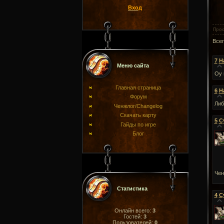
Вход
Про
Все
7
H
Меню сайта
Оу 
Главная страница
6
H
Форум
Либ
Ченжлог/Changelog
Скачать карту
5
С
Гайды по игре
Блог
Чен
Статистика
4
С
Онлайн всего:
3
Гостей:
3
Пользователей:
0