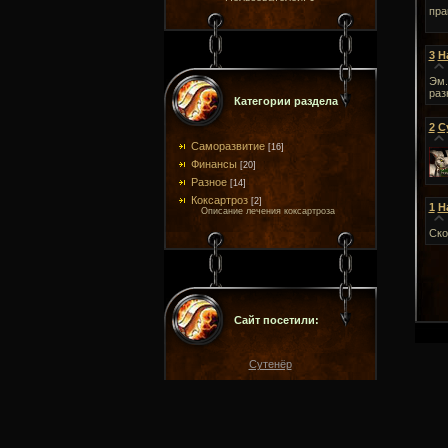
пра
3
H
Эм.
раз
Категории раздела
2
С
Саморазвитие
[16]
Финансы
[20]
Разное
[14]
Коксартроз
[2]
1
H
Описание лечения коксартроза
Ско
Сайт посетили:
Сутенёр