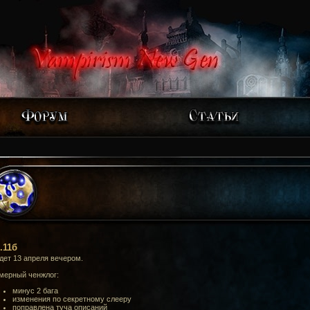
.11б
дет 13 апреля вечером.
мерный ченжлог:
минус 2 бага
изменения по секретному слееру
поправлена туча описаний