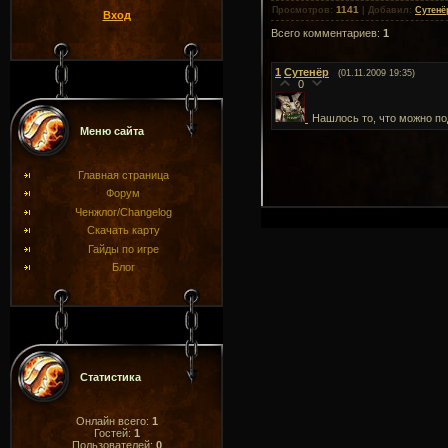
1141
Просмотров
:
|
Добавил
:
Сутенё
Вход
Всего комментариев
:
1
1
Сутенёр
(01.11.2009 19:35)
0
Нашлось то, что можно под
Меню сайта
Главная страница
Форум
Ченжлог/Changelog
Скачать карту
Гайды по игре
Блог
Статистика
Онлайн всего:
1
Гостей:
1
Пользователей:
0