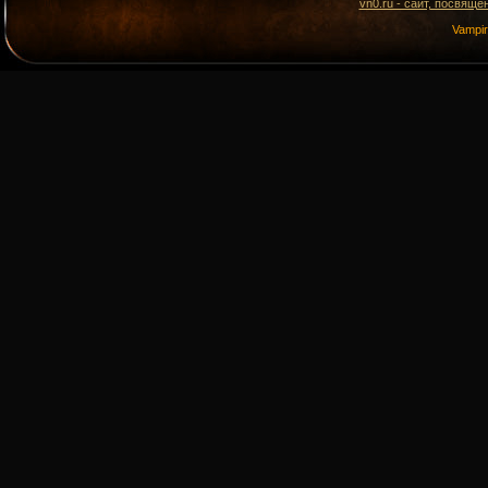
vn0.ru - сайт, посвящё
Vampi