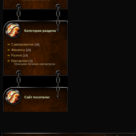
Категории раздела
Саморазвитие
[16]
Финансы
[20]
Разное
[14]
Коксартроз
[2]
Описание лечения коксартроза
Сайт посетили: