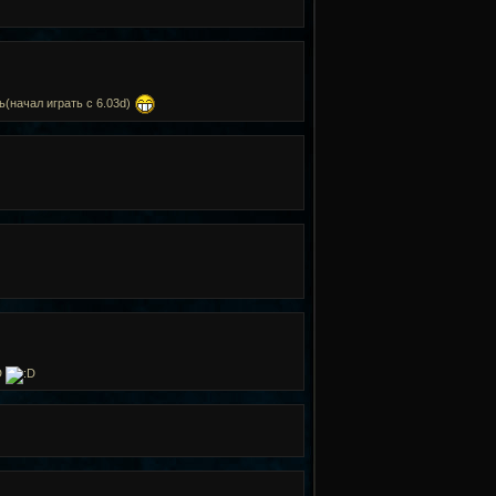
ь(начал играть с 6.03d)