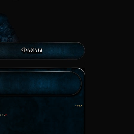
12:57
6.12
b
.