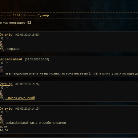
1334
смотров
:
|
Добавил
:
Сутенёр
го комментариев
:
52
Сутенёр
(03.05.2010 16:59)
0
поправил
asdasdasdasd
(03.05.2010 16:53)
0
ы в ченджлоге опечатка написано,что урна несет по 1г и 2г в минуту,хотя по идее д
Сутенёр
(03.05.2010 15:26)
0
Список изменений
Сутенёр
(03.05.2010 14:15)
0
asdasdasdasd, так это особо не важно
l, ок
M, ок