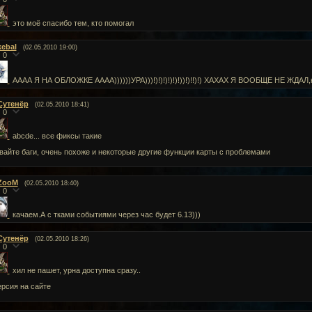
это моё спасибо тем, кто помогал
kebal
(02.05.2010 19:00)
0
АААА Я НА ОБЛОЖКЕ АААА))))))УРА)))!)!)!)!)!)!))!)!!)!) ХАХАХ Я ВООБЩЕ НЕ ЖДАЛ,к
Сутенёр
(02.05.2010 18:41)
0
abcde... все фиксы такие
вайте баги, очень похоже и некоторые другие функции карты с проблемами
ZooM
(02.05.2010 18:40)
0
качаем.А с тками событиями через час будет 6.13)))
Сутенёр
(02.05.2010 18:26)
0
хил не пашет, урна доступна сразу..
ерсия на сайте