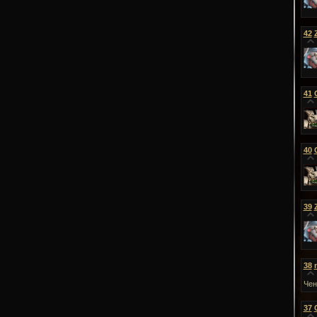
42
41
40
39
38
Чен
37