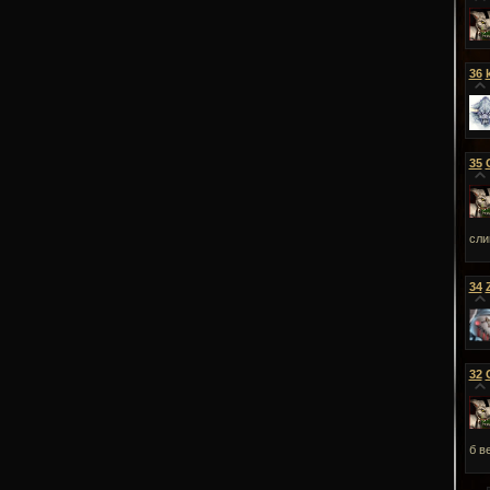
36
35
сли
34
32
б в