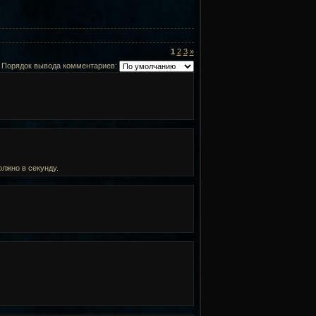
1
2
3
»
Порядок вывода комментариев:
олжно в секунду.