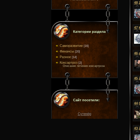
48
47
Категории раздела
Саморазвитие
[16]
Финансы
[20]
46
Разное
[14]
Коксартроз
[2]
Описание лечения коксартроза
45
Сайт посетили:
44
Сутенёр
43