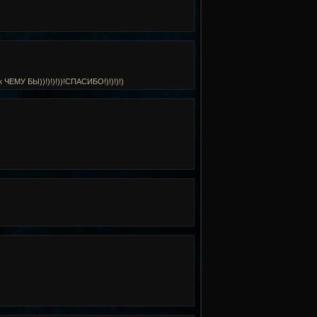
 ЧЕМУ БЫ))!)!)!))!СПАСИБО!)!)!)!)