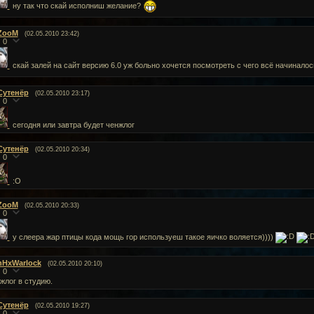
ну так что скай исполниш желание?
ZooM
(02.05.2010 23:42)
0
скай залей на сайт версию 6.0 уж больно хочется посмотреть с чего всё начиналос
Сутенёр
(02.05.2010 23:17)
0
сегодня или завтра будет ченжлог
Сутенёр
(02.05.2010 20:34)
0
:О
ZooM
(02.05.2010 20:33)
0
у слеера жар птицы кода мощь гор используеш такое яичко воляется))))
nHxWarlock
(02.05.2010 20:10)
0
жлог в студию.
Сутенёр
(02.05.2010 19:27)
0