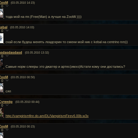
ZooM
(03.05.2010 14:15)
0
тода мой на mr.(Free(Man) а лучше нa ZooMi ))))
kebal
(03.05.2010 14:03)
0
скай если будеш менять лоадскрин то смени мой ник с kebal на centrino плз))
asdasdasdasd
(03.05.2010 13:32)
0
Самые норм слееры это джаггер и артес(имхо)Кстати кому они достались?
ZooM
(03.05.2010 00:50)
0
сяп
Сутенёр
(03.05.2010 00:44)
0
http://vampirismfire.do.am/DL/VampirismFirev6.00b.w3x
ZooM
(03.05.2010 00:15)
0