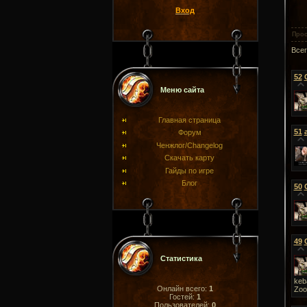
Вход
Про
Все
52
Меню сайта
Главная страница
51
Форум
Ченжлог/Changelog
Скачать карту
Гайды по игре
Блог
50
49
Статистика
keba
Онлайн всего:
1
Zoo
Гостей:
1
Пользователей:
0