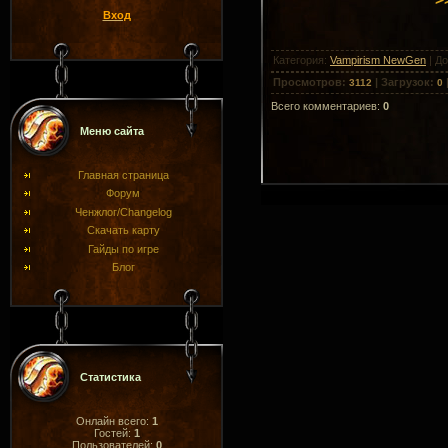
Вход
Категория
:
Vampirism NewGen
|
До
Просмотров
:
|
Загрузок
:
3112
0
Всего комментариев
:
0
Меню сайта
Главная страница
Форум
Ченжлог/Changelog
Скачать карту
Гайды по игре
Блог
Статистика
Онлайн всего:
1
Гостей:
1
Пользователей:
0