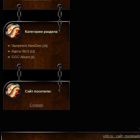
Категории раздела
Vampirism NewGen
[15]
Карты Wc3
[12]
GGC Abuse
[1]
Сайт посетили:
Сутенёр
vn0.ru - сайт, посвящё