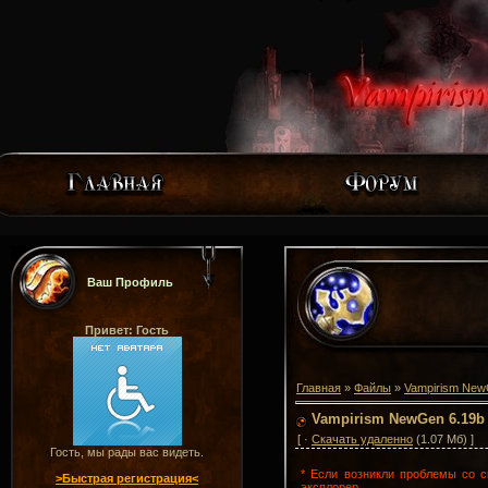
Ваш Профиль
Привет: Гость
Главная
»
Файлы
»
Vampirism Ne
Vampirism NewGen 6.19b
[ ·
Скачать удаленно
(1.07 Мб) ]
Гость, мы рады вас видеть.
* Если возникли проблемы со с
>Быстрая регистрация<
эксплорер.