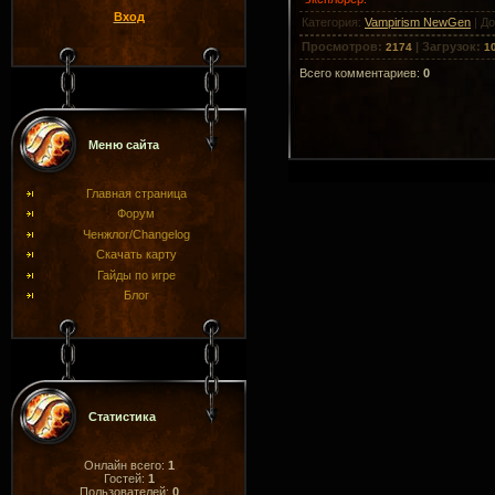
Вход
Категория
:
Vampirism NewGen
|
До
Просмотров
:
|
Загрузок
:
2174
1
Всего комментариев
:
0
Меню сайта
Главная страница
Форум
Ченжлог/Changelog
Скачать карту
Гайды по игре
Блог
Статистика
Онлайн всего:
1
Гостей:
1
Пользователей:
0