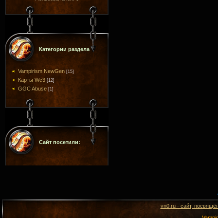
Категории раздела
Vampirism NewGen
[15]
Карты Wc3
[12]
GGC Abuse
[1]
Сайт посетили:
vn0.ru - сайт, посвящё
Vampi