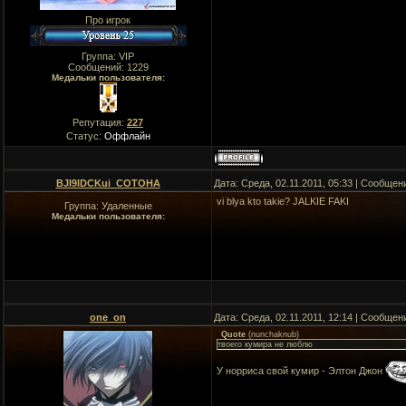
Про игрок
Группа: VIP
Сообщений:
1229
Медальки пользователя:
Репутация:
227
Статус:
Оффлайн
BJI9IDCKui_COTOHA
Дата: Среда, 02.11.2011, 05:33 | Сообщен
vi blya kto takie? JALKIE FAKI
Группа: Удаленные
Медальки пользователя:
one_on
Дата: Среда, 02.11.2011, 12:14 | Сообщен
Quote
(
nunchaknub
)
твоего кумира не люблю
У норриса свой кумир - Элтон Джон