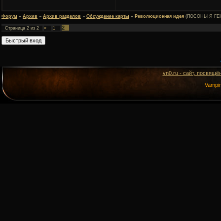
Форум
»
Архив
»
Архив разделов
»
Обсуждение карты
»
Революционная идея
(ПОСОНЫ Я ГЕ
2
Страница
2
из
2
«
1
vn0.ru - сайт, посвящё
Vampi