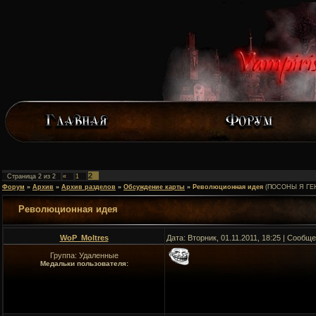
2
Страница
2
из
2
«
1
Форум
»
Архив
»
Архив разделов
»
Обсуждение карты
»
Революционная идея
(ПОСОНЫ Я ГЕ
Революционная идея
WoP_Moltres
Дата: Вторник, 01.11.2011, 18:25 | Сообщ
Группа: Удаленные
Медальки пользователя: