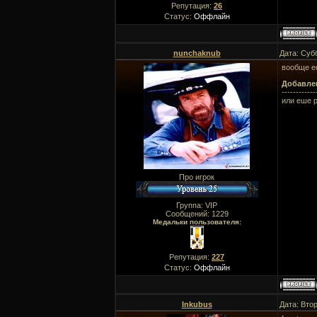
Репутация:
26
Статус:
Оффлайн
nunchaknub
Дата: Суб
вообще ес
Добавле
------------
или еше 
Про игрок
Группа: VIP
Сообщений:
1229
Медальки пользователя:
Репутация:
227
Статус:
Оффлайн
Inkubus
Дата: Втор