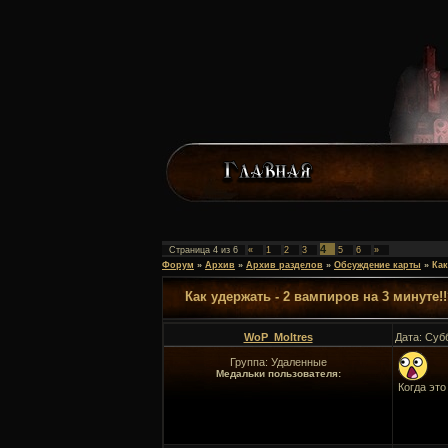
4
Страница
4
из
6
«
1
2
3
5
6
»
Форум
»
Архив
»
Архив разделов
»
Обсуждение карты
»
Как
Как удержать - 2 вампиров на 3 минуте!
WoP_Moltres
Дата: Суб
Группа: Удаленные
Медальки пользователя:
Когда это