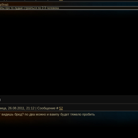
pStop
)
мпы про то лудше строиться по 2-3 человека
ница, 26.08.2011, 21:12 | Сообщение #
52
т видишь бред? по два можно и вампу будет тяжело пробить