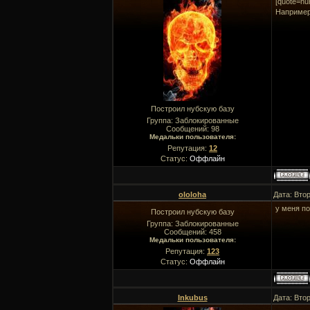
[quote=nu
Например
Построил нубскую базу
Группа: Заблокированные
Сообщений:
98
Медальки пользователя:
Репутация:
12
Статус:
Оффлайн
ololoha
Дата: Втор
у меня п
Построил нубскую базу
Группа: Заблокированные
Сообщений:
458
Медальки пользователя:
Репутация:
123
Статус:
Оффлайн
Inkubus
Дата: Втор