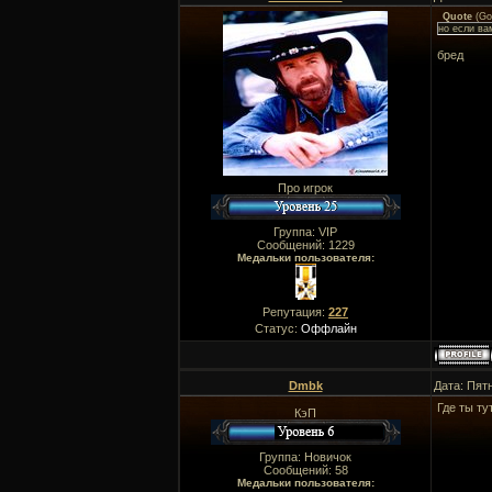
Quote
(
Go
но если ва
бред
Про игрок
Группа: VIP
Сообщений:
1229
Медальки пользователя:
Репутация:
227
Статус:
Оффлайн
Dmbk
Дата: Пят
Где ты ту
КэП
Группа: Новичок
Сообщений:
58
Медальки пользователя: