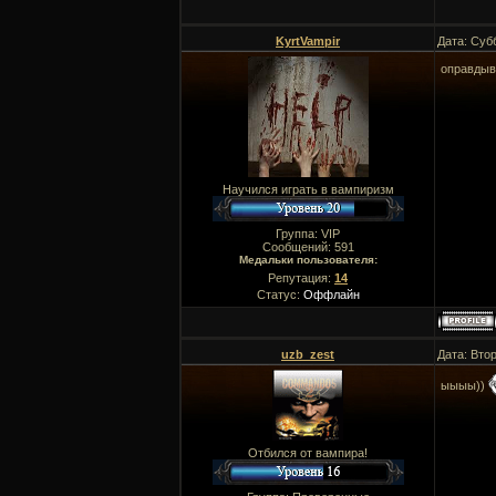
KyrtVampir
Дата: Суб
оправдыв
Научился играть в вампиризм
Группа: VIP
Сообщений:
591
Медальки пользователя:
Репутация:
14
Статус:
Оффлайн
uzb_zest
Дата: Втор
ыыыы))
Отбился от вампира!