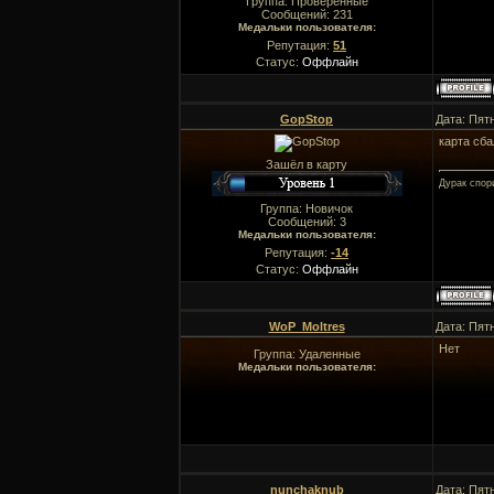
Группа: Проверенные
Сообщений:
231
Медальки пользователя:
Репутация:
51
Статус:
Оффлайн
GopStop
Дата: Пят
карта сб
Зашёл в карту
Дурак спор
Группа: Новичок
Сообщений:
3
Медальки пользователя:
Репутация:
-14
Статус:
Оффлайн
WoP_Moltres
Дата: Пят
Нет
Группа: Удаленные
Медальки пользователя:
nunchaknub
Дата: Пят