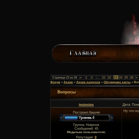
23
Страница
23
из
26
«
1
2
…
21
22
24
25
26
»
Форум
»
Архив
»
Архив разделов
»
Обсуждение карты
»
Во
Вопросы
testestes
Дата: Пон
Ну что по
Построил башню
Группа: Новичок
Сообщений:
45
Медальки пользователя:
Репутация:
0