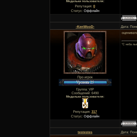
Медальки пользователя:
Репутация:
0
Статус:
Оффлайн
-KenWooD-
Дата: Пон
оцениват
"C неба ль
Про игрок
Группа: VIP
Сообщений:
6490
Медальки пользователя:
Репутация:
317
Статус:
Оффлайн
testestes
Дата: Пон