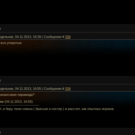
едельник, 04.11.2013, 16:39 | Сообщение #
338
 все упоротые
едельник, 04.11.2013, 16:55 | Сообщение #
339
финансовая пирамида?
но
(04.11.2013, 16:55)
---------------------------------
,я беру твою семью ( братьев и сестер ) в рассчет, как опытных игроков.