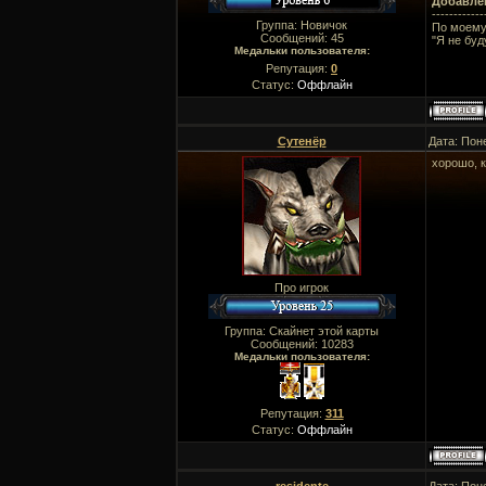
Добавле
------------
Группа: Новичок
По моему
Сообщений:
45
"Я не буд
Медальки пользователя:
Репутация:
0
Статус:
Оффлайн
Сутенёр
Дата: Пон
хорошо, к
Про игрок
Группа: Скайнет этой карты
Сообщений:
10283
Медальки пользователя:
Репутация:
311
Статус:
Оффлайн