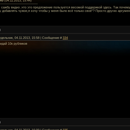
но
(04.11.2013, 15:44)
---------------------------------
 сажбу видно ,что это предложение пользуется весомой поддержкой здесь. Так почем
у добавлять чужое,я хочу чтобы у меня было всё только своё"? Просто других аргумен
едельник, 04.11.2013, 15:58 | Сообщение #
334
идай 10к рубликов