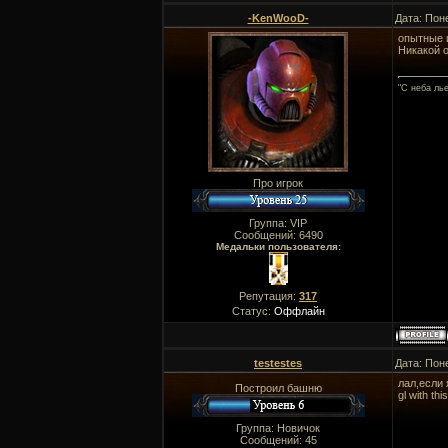
-KenWooD-
Дата: Пон
опытные и
Никакой о
"C неба ль
Про игрок
Группа: VIP
Сообщений:
6490
Медальки пользователя:
Репутация:
317
Статус:
Оффлайн
testestes
Дата: Пон
лал,если 
Построил башню
gl with this
Группа: Новичок
Сообщений:
45