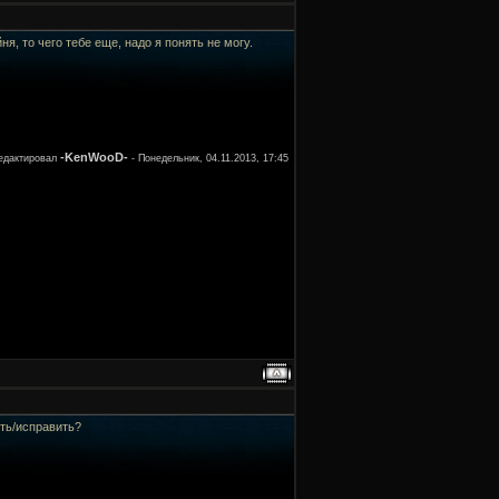
я, то чего тебе еще, надо я понять не могу.
-KenWooD-
едактировал
-
Понедельник, 04.11.2013, 17:45
ить/исправить?