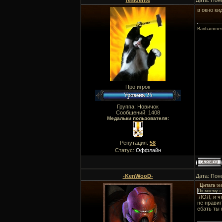
residente
Дата: Пон
в окно ки
Banhammer
Про игрок
Группа: Новичок
Сообщений:
1408
Медальки пользователя:
Репутация:
58
Статус:
Оффлайн
-KenWooD-
Дата: Пон
Цитата
te
По моему с
ЛОЛ, и чт
не нрави
ебать ты