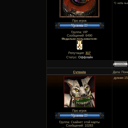
"C неба ль
Про игрок
Группа: VIP
Сообщений:
6490
Медальки пользователя:
Репутация:
317
Статус:
Оффлайн
Сутенёр
Дата: Пон
думаю 15к
Про игрок
Группа: Скайнет этой карты
Сообщений:
10283