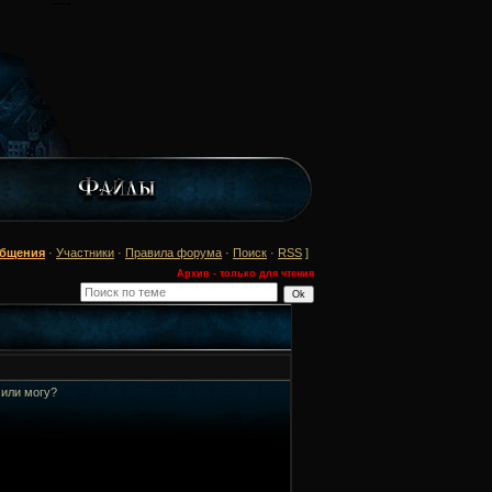
общения
·
Участники
·
Правила форума
·
Поиск
·
RSS
]
Архив - только для чтения
,или могу?