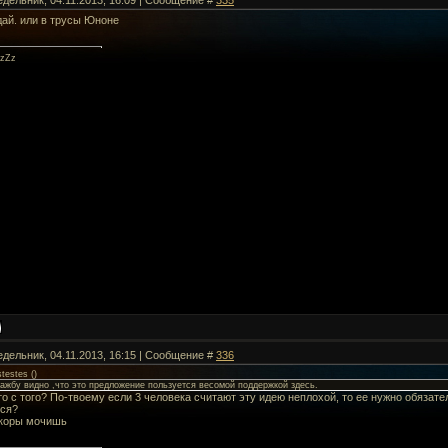
едельник, 04.11.2013, 16:09 | Сообщение #
335
дай. или в трусы Юноне
zZz
едельник, 04.11.2013, 16:15 | Сообщение #
336
stestes
(
)
ажбу видно ,что это предложение пользуется весомой поддержкой здесь.
о с того? По-твоему если 3 человека считают эту идею неплохой, то ее нужно обязат
тся?
 коры мочишь