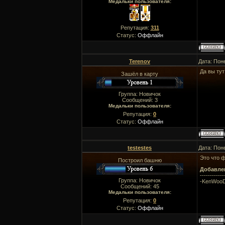
Медальки пользователя:
Репутация:
311
Статус:
Оффлайн
Terenov
Дата: Пон
Да вы тут
Зашёл в карту
Группа: Новичок
Сообщений:
3
Медальки пользователя:
Репутация:
0
Статус:
Оффлайн
testestes
Дата: Пон
Это что 
Построил башню
Добавле
------------
Группа: Новичок
-KenWooD-
Сообщений:
45
Медальки пользователя:
Репутация:
0
Статус:
Оффлайн