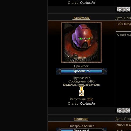
Статус:
Оффлайн
-KenWooD-
Дата: Пон
тебе прид
"C неба ль
Про игрок
Группа: VIP
Сообщений:
6490
Медальки пользователя:
Репутация:
317
Статус:
Оффлайн
testestes
Дата: Пон
Короч я з
Построил башню