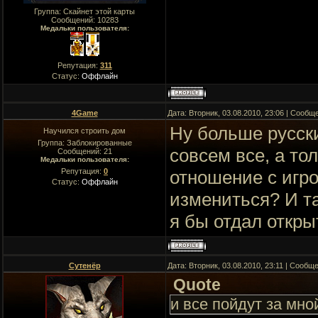
Группа: Скайнет этой карты
Сообщений:
10283
Медальки пользователя:
Репутация:
311
Статус:
Оффлайн
4Game
Дата: Вторник, 03.08.2010, 23:06 | Сооб
Ну больше русски
Научился строить дом
Группа: Заблокированные
совсем все, а то
Сообщений:
21
Медальки пользователя:
Репутация:
0
отношение с игро
Статус:
Оффлайн
измениться? И та
я бы отдал откры
Сутенёр
Дата: Вторник, 03.08.2010, 23:11 | Сообщ
Quote
и все пойдут за мно