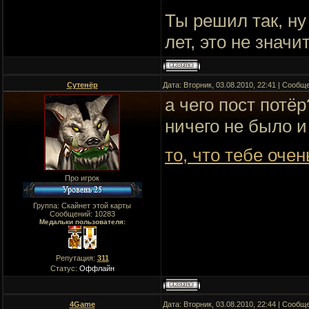
психологу, возможно
Ты решил так, ну
Quote
лет, это не значи
Если ты укажешь мо
не буду брать с нью
лишние подтвержде
Сутенёр
Дата: Вторник, 03.08.2010, 22:41 | Сооб
а чего пост потё
ничего не было и
то, что тебе очен
Про игрок
Группа: Скайнет этой карты
Сообщений:
10283
Медальки пользователя:
Репутация:
311
Статус:
Оффлайн
4Game
Дата: Вторник, 03.08.2010, 22:44 | Сооб