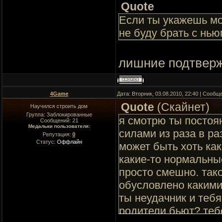
Quote
Если ты укажешь мо
не буду брать с нью
лишние подтверж
4Game
Дата: Вторник, 03.08.2010, 22:40 | Сооб
Quote
(
Скайнет
)
Научился строить дом
Группа: Заблокированные
я смотрю ты постоян
Сообщений:
21
Медальки пользователя:
силами из раза в ра
Репутация:
0
Статус:
Оффлайн
может быть хоть ка
какие-то нормальны
просто смешно. тако
обусловлено какими
ты неудачник и теб
родители бьют? тебе