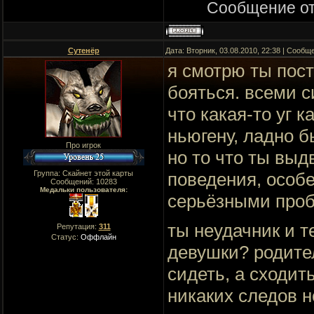
Сообщение о
Сутенёр
Дата: Вторник, 03.08.2010, 22:38 | Сооб
я смотрю ты пост
бояться. всеми с
что какая-то уг 
ньюгену, ладно б
Про игрок
но то что ты выд
Группа: Скайнет этой карты
поведения, особе
Сообщений:
10283
Медальки пользователя:
серьёзными проб
ты неудачник и т
Репутация:
311
Статус:
Оффлайн
девушки? родите
сидеть, а сходит
никаких следов н