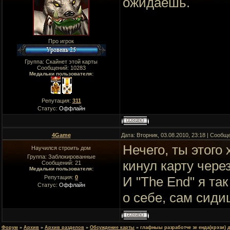
ожидаешь.
Про игрок
Группа: Скайнет этой карты
Сообщений:
10283
Медальки пользователя:
Репутация:
311
Статус:
Оффлайн
4Game
Дата: Вторник, 03.08.2010, 23:18 | Сооб
Нечего, ты этого
Научился строить дом
Группа: Заблокированные
кинул карту чере
Сообщений:
21
Медальки пользователя:
Репутация:
0
И "The End" я так
Статус:
Оффлайн
о себе, сам сиди
Форум
»
Архив
»
Архив разделов
»
Обсуждение карты
»
глафныы разработче зе енда(крэзи) 