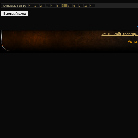
6
Страница
6
из
10
«
1
2
…
4
5
7
8
9
10
»
vn0.ru - сайт, посвящё
Vampi