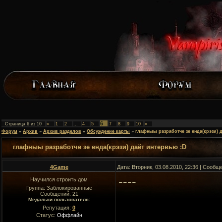
6
Страница
6
из
10
«
1
2
…
4
5
7
8
9
10
»
Форум
»
Архив
»
Архив разделов
»
Обсуждение карты
»
глафныы разработче зе енда(крэзи) 
глафныы разработче зе енда(крэзи) даёт интервью :D
4Game
Дата: Вторник, 03.08.2010, 22:36 | Сооб
----
Научился строить дом
Группа: Заблокированные
Сообщений:
21
Медальки пользователя:
Репутация:
0
Статус:
Оффлайн