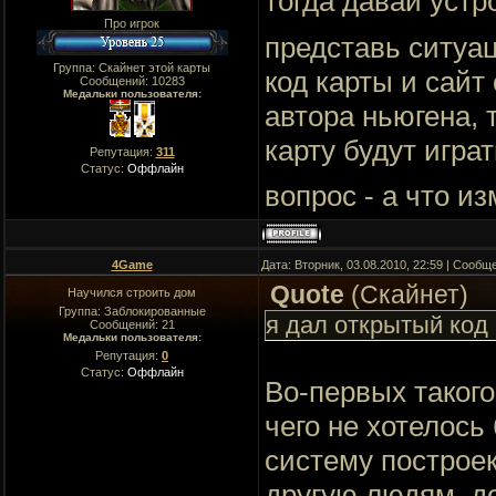
тогда давай устр
Про игрок
представь ситуац
Группа: Скайнет этой карты
код карты и сайт
Сообщений:
10283
Медальки пользователя:
автора ньюгена, т
карту будут игра
Репутация:
311
Статус:
Оффлайн
вопрос - а что и
4Game
Дата: Вторник, 03.08.2010, 22:59 | Сооб
Quote
(
Скайнет
)
Научился строить дом
Группа: Заблокированные
я дал открытый код 
Сообщений:
21
Медальки пользователя:
Репутация:
0
Статус:
Оффлайн
Во-первых такого
чего не хотелось
систему построек
другую людям, д