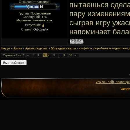
Отбился от вампира!
пытаешься сделат
пару изменениями
Группа: Проверенные
Сообщений:
176
сыграв игру ужас
Медальки пользователя:
Репутация:
4
напоминает бала
Статус:
Оффлайн
Форум
»
Архив
»
Архив разделов
»
Обсуждение карты
»
глафныы разработче зе енда(крэзи) 
3
Страница
3
из
10
«
1
2
4
5
…
9
10
»
vn0.ru - сайт, посвящё
Vampi