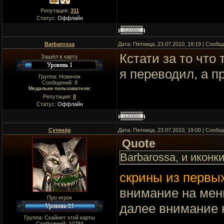
Репутация:
311
Статус:
Оффлайн
Barbarossa
Дата: Пятница, 23.07.2010, 18:19 | Сооб
Кстати за то что
Зашёл в карту
я переводил, а п
Группа: Новичок
Сообщений:
8
Медальки пользователя:
Репутация:
0
Статус:
Оффлайн
Сутенёр
Дата: Пятница, 23.07.2010, 19:00 | Сооб
Quote
Barbarossa, и иконк
скрины из первых
внимание на мен
Про игрок
далее внимание 
Группа: Скайнет этой карты
Сообщений:
10284