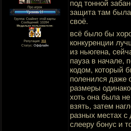
под тонной забан
Про игрок
защита там была 
Группа: Скайнет этой карты
своё.
Сообщений:
10284
Медальки пользователя:
всё было бы хоро
конкуренции лучш
Репутация:
311
Статус:
Оффлайн
из ньюгена, сейч
пауза в начале,
кодом, который б
поленился даже о
размеры одинако
хоть она была не
взять, затем наг
разных местах с 
слееру бонус и т