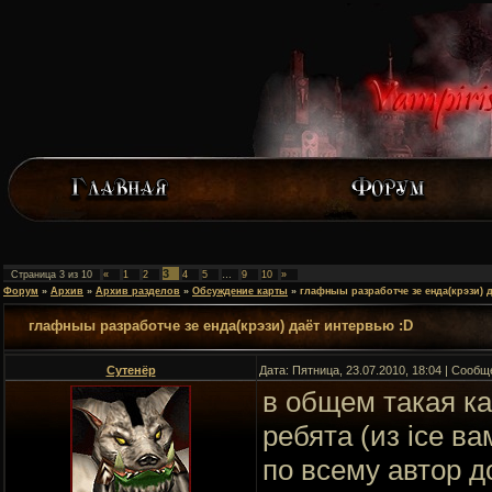
3
Страница
3
из
10
«
1
2
4
5
…
9
10
»
Форум
»
Архив
»
Архив разделов
»
Обсуждение карты
»
глафныы разработче зе енда(крэзи) 
глафныы разработче зе енда(крэзи) даёт интервью :D
Сутенёр
Дата: Пятница, 23.07.2010, 18:04 | Сооб
в общем такая к
ребята (из ice ва
по всему автор д