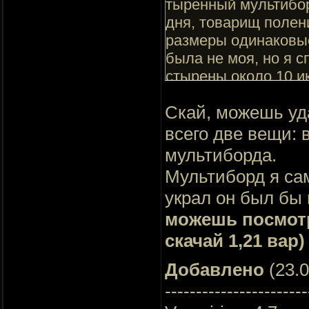
тыренный мультибор
дня, товарищ полен
размеры одинаковые
была не моя, но я с
стырены около 10 и
рамочкой (вот идиот
Скай, можешь уда
апгрейдов, до быст
разговора не было, 
всего две вещи: 
общался на эту тему
мультиборда.
Мультиборд я сам
украл он был бы 
можешь посмотре
скачай 1,21 вар)
Добавлено
(23.0
-----------------------