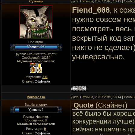
Сутенёр
Дата: Пятница, 23.07.2010, 18:12 | Сооб
Fiend_666
, к со
нужно совсем нем
посмотреть весь 
вскрытый код зат
Про игрок
никто не сделает
Группа: Скайнет этой карты
универсально.
Сообщений:
10284
Медальки пользователя:
Репутация:
311
Статус:
Оффлайн
Barbarossa
Дата: Пятница, 23.07.2010, 18:14 | Сооб
Quote
(
Скайнет
)
Зашёл в карту
всё было бы хорошо 
Группа: Новичок
конкуренции лучше),
Сообщений:
8
Медальки пользователя:
сейчас на память пр
Репутация:
0
Статус:
Оффлайн