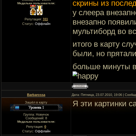
скрины из послед
Медальки пользователя:
у слеера внезапн
Репутация:
311
внезапно появили
Статус:
Оффлайн
мультиборд во вс
итого в карту сл
были, но прятал
больше минуты в 
Barbarossa
Дата: Пятница, 23.07.2010, 19:06 | Сооб
Я эти картинки с
Зашёл в карту
Группа: Новичок
Сообщений:
8
Медальки пользователя:
Репутация:
0
Статус:
Оффлайн