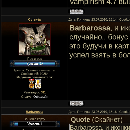
Vampirism 4.7 в
Сутенёр
Дата: Пятница, 23.07.2010, 18:14 | Сооб
Barbarossa
, и и
случайно.. бонус
это будучи в кар
успел взять в бо
Про игрок
Группа: Скайнет этой карты
Сообщений:
10284
Медальки пользователя:
Репутация:
311
Статус:
Оффлайн
Barbarossa
Дата: Пятница, 23.07.2010, 18:16 | Сооб
Quote
(
Скайнет
)
Зашёл в карту
Barbarossa, и иконк