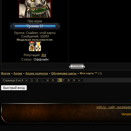
Про игрок
Группа: Скайнет этой карты
Сообщений:
10283
Медальки пользователя:
Репутация:
311
Статус:
Оффлайн
Форум
»
Архив
»
Архив разделов
»
Обсуждение карты
»
Моя карта ^^
(:))
6
Страница
6
из
9
«
1
2
…
4
5
7
8
9
»
vn0.ru - сайт, посвящё
Vampi