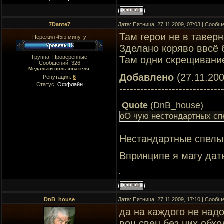
7Dante7
Дата: Пятница, 27.11.2009, 07:03 | Сооб
Там герои не в таверн
Пережил 45ю минуту
Зделано коряво ввсё
Группа: Проверенные
Там одни скрещивани
Сообщений:
326
Медальки пользователя:
Добавлено
(27.11.200
Репутация:
6
Статус:
Оффлайн
-----------------------------
Quote
(
DnB_house
)
оО чую нестондартных сп
Нестандартные спелы 
Впринципе я магу дат
DnB_house
Дата: Пятница, 27.11.2009, 17:10 | Сооб
да на каждого не над
вон свен без них обхо