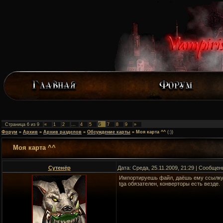
6
Страница
6
из
9
«
1
2
…
4
5
7
8
9
»
Форум
»
Архив
»
Архив разделов
»
Обсуждение карты
»
Моя карта ^^
(:))
Моя карта ^^
Сутенёр
Дата: Среда, 25.11.2009, 21:29 | Сообще
Импортируешь файл, даёшь ему ссылку 
tga обязателен, конверторы есть везде.