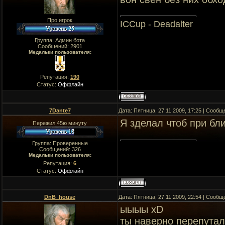
Про игрок
ICCup - Deadalter
Группа: Админ бота
Сообщений:
2901
Медальки пользователя:
Репутация:
190
Статус:
Оффлайн
7Dante7
Дата: Пятница, 27.11.2009, 17:25 | Сооб
Я зделал чтоб при бл
Пережил 45ю минуту
Группа: Проверенные
Сообщений:
326
Медальки пользователя:
Репутация:
6
Статус:
Оффлайн
DnB_house
Дата: Пятница, 27.11.2009, 22:54 | Сооб
ыыыы xD
ты наверно перепутал