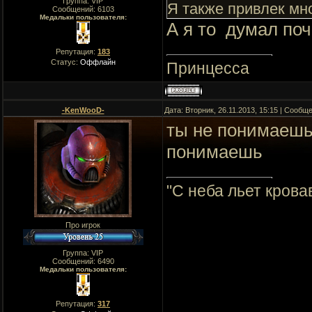
Группа: VIP
Я также привлек мно
Сообщений:
6103
Медальки пользователя:
А я то думал по
Репутация:
183
Статус:
Оффлайн
Принцесса
-KenWooD-
Дата: Вторник, 26.11.2013, 15:15 | Сообщ
ты не понимаешь,
понимаешь
"C неба льет крова
Про игрок
Группа: VIP
Сообщений:
6490
Медальки пользователя:
Репутация:
317