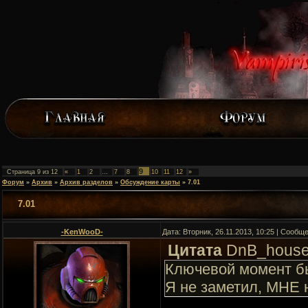
9
Страница
9
из
12
«
1
2
…
7
8
10
11
12
»
Форум
»
Архив
»
Архив разделов
»
Обсуждение карты
»
7.01
7.01
-KenWooD-
Дата: Вторник, 26.11.2013, 10:25 | Сообщ
Цитата
DnB_hous
Ключевой момент бы
Я не заметил, МНЕ 