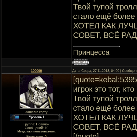
Твой тупой трол
стало ещё более
ХОТЕЛ КАК ЛУЧ
СОВЕТ, ВСЁ РА
Принцесса
100000
Дата: Среда, 27.11.2013, 04:09 | Сообще
[quote=kebal;539
игрок это тот, кт
Твой тупой трол
стало ещё более
Зашёл в карту
ХОТЕЛ КАК ЛУЧ
Группа: Новичок
СОВЕТ, ВСЁ РА
Сообщений:
10
Медальки пользователя:
[/quote]
Репутация:
0