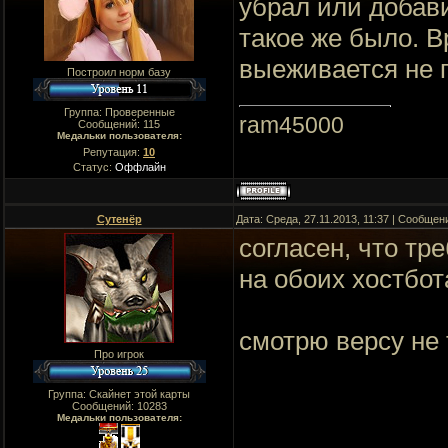
убрал или добави
такое же было. В
выеживается не п
Построил норм базу
Группа: Проверенные
ram45000
Сообщений:
115
Медальки пользователя:
Репутация:
10
Статус:
Оффлайн
Сутенёр
Дата: Среда, 27.11.2013, 11:37 | Сообщен
согласен, что тр
на обоих хостбот
смотрю версу не 
Про игрок
Группа: Скайнет этой карты
Сообщений:
10283
Медальки пользователя: