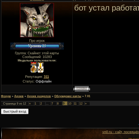
бот устал работа
Про игрок
Группа: Скайнет этой карты
Сообщений:
10283
Медальки пользователя:
Репутация:
311
Статус:
Оффлайн
Форум
»
Архив
»
Архив разделов
»
Обсуждение карты
»
7.01
9
Страница
9
из
12
«
1
2
…
7
8
10
11
12
»
vn0.ru - сайт, посвящё