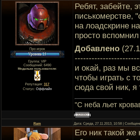
Ребят, забейте, 
писькомерстве, "
на лоадскрине на
просто вспомнил 
Добавлено
(27.1
Про игрок
-----------------------
Группа: VIP
и окай, раз мы в
Сообщений:
6490
Медальки пользователя:
чтобы играть с т
Репутация:
317
сюда свой ник, я
Статус:
Оффлайн
"C неба льет крова
Ram
Дата: Среда, 27.11.2013, 10:58 | Сообще
Его ник такой же 