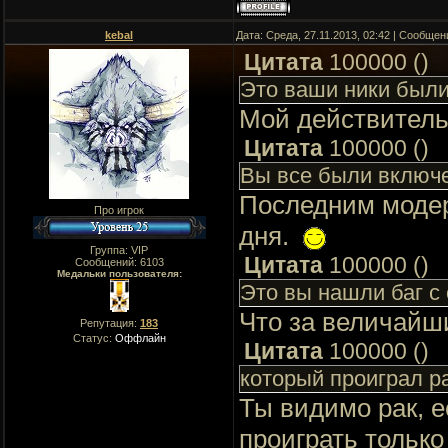
kebal
Дата: Среда, 27.11.2013, 02:42 | Сообще
Цитата
100000
(
)
Это ваши ники были
Мой действитель
Цитата
100000
(
)
Вы все были включе
Последним модер
Про игрок
дня.
Группа: VIP
Цитата
100000
(
)
Сообщений:
6103
Медальки пользователя:
Это вы нашли баг с 
Что за величайши
Репутация:
183
Статус:
Оффлайн
Цитата
100000
(
)
который проиграл р
Ты видимо рак, е
проиграть только