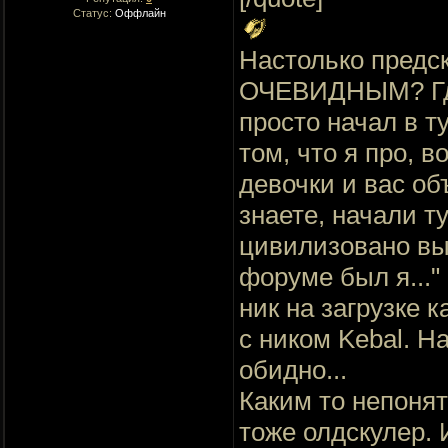
Статус:
Оффлайн
Настолько предс
ОЧЕВИДНЫМ? Где 
просто начал в ту
том, что я про, 
девочки и вас об
знаете, начали т
цивилизовано вы
форуме был я..."
ник на загрузке 
с ником Kebal. На
обидно...
Каким то непонят
тоже олдскулер. И