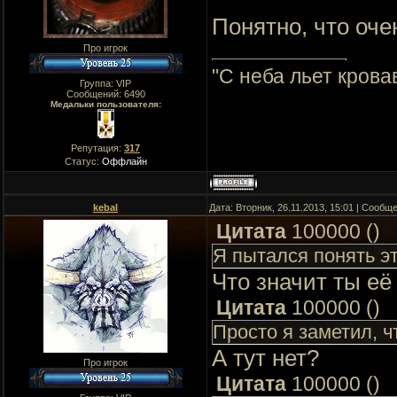
Понятно, что оче
Про игрок
"C неба льет крова
Группа: VIP
Сообщений:
6490
Медальки пользователя:
Репутация:
317
Статус:
Оффлайн
kebal
Дата: Вторник, 26.11.2013, 15:01 | Сообщ
Цитата
100000
(
)
Я пытался понять эт
Что значит ты её
Цитата
100000
(
)
Просто я заметил, ч
А тут нет?
Про игрок
Цитата
100000
(
)