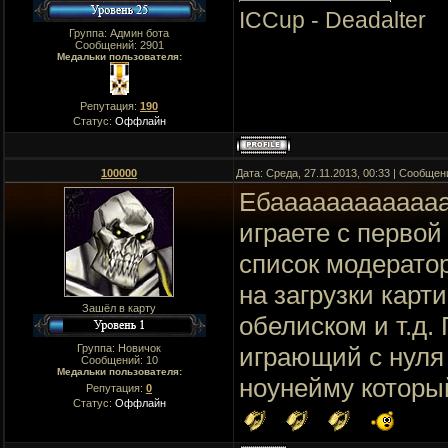
ICCup - Deadalter
Группа: Админ бота
Сообщений:
2901
Медальки пользователя:
Репутация:
190
Статус:
Оффлайн
100000
Дата: Среда, 27.11.2013, 00:33 | Сообще
Ебааааааааааааа
играете с первой
список модерато
на загрузки карт
Зашёл в карту
обелиском и т.д.
Группа: Новичок
играющий с нуля 
Сообщений:
10
Медальки пользователя:
ноунейму которы
Репутация:
0
Статус:
Оффлайн