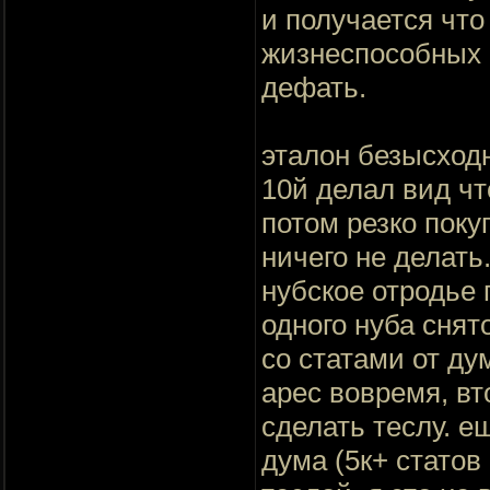
и получается что
жизнеспособных с
дефать.
эталон безысходн
10й делал вид чт
потом резко поку
ничего не делать
нубское отродье 
одного нуба снято
со статами от дум
арес вовремя, вт
сделать теслу. е
дума (5к+ статов