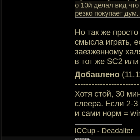
о 10й делал вид что
резко покупает дум.
Но так же просто
смысла играть, е
заезженному халя
в тот же SC2 ил
Добавлено
(11.1
-----------------------
Хотя стой, 30 ми
слеера. Если 2-3
и сами норм = wi
ICCup - Deadalter