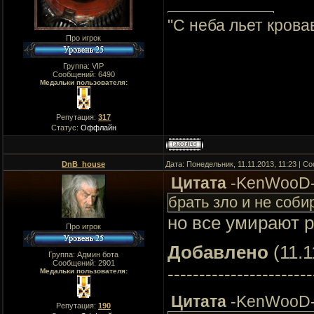
"C неба льет крова
Про игрок
Группа: VIP
Сообщений:
6490
Медальки пользователя:
Репутация:
317
Статус:
Оффлайн
DnB_house
Дата: Понедельник, 11.11.2013, 11:23 | 
Цитата
-KenWooD
брать зло и не соб
но все умирают р
Про игрок
Добавлено
(11.1
Группа: Админ бота
Сообщений:
2901
-----------------------
Медальки пользователя:
Цитата
-KenWooD
Репутация:
190