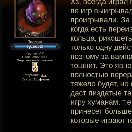
Хз, всегда играл
ве игр выигрывал,
проигрывали. За 
когда есть переи
кольца, рикошеты
Про игрок
только одну дейс
Группа: VIP
поэтому за вампа
Сообщений:
6490
Медальки пользователя:
тошнит. Это явно
полностью перера
Репутация:
317
Статус:
Оффлайн
тяжело будет, но 
даст пиздатые та
игру хуманам, т.
принесет больше
которые играют 