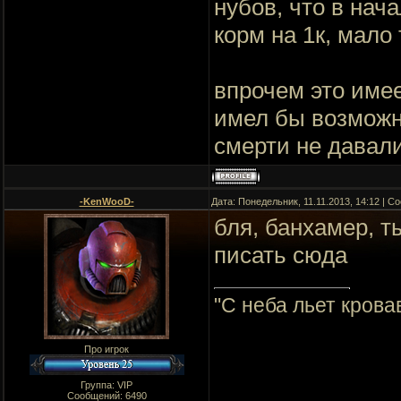
нубов, что в нача
корм на 1к, мало
впрочем это имее
имел бы возможн
смерти не давали
-KenWooD-
Дата: Понедельник, 11.11.2013, 14:12 | 
бля, банхамер, т
писать сюда
"C неба льет крова
Про игрок
Группа: VIP
Сообщений:
6490