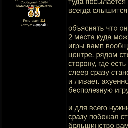
туда посылается 
Сообщений:
10284
Медальки пользователя:
всегда слышится 
Репутация:
311
Статус:
Оффлайн
объяснять что он
2 места куда мож
игры вамп вообще
центре. рядом ст
сторону, где есть
слеер сразу стан
и ливает. ахуенн
бесполезную игру
и для всего нужн
сразу побежал ст
большинство вамп