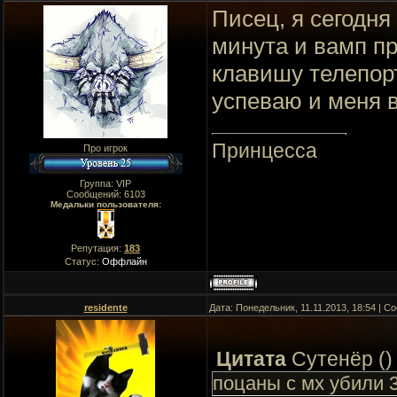
Писец, я сегодня
минута и вамп п
клавишу телепорт
успеваю и меня в
Принцесса
Про игрок
Группа: VIP
Сообщений:
6103
Медальки пользователя:
Репутация:
183
Статус:
Оффлайн
residente
Дата: Понедельник, 11.11.2013, 18:54 | 
Цитата
Сутенёр
(
)
поцаны с мх убили 