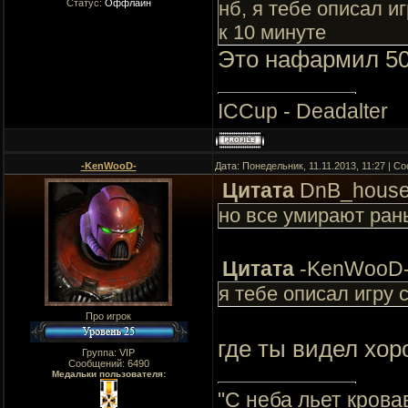
Статус:
Оффлайн
нб, я тебе описал и
к 10 минуте
Это нафармил 50г
ICCup - Deadalter
-KenWooD-
Дата: Понедельник, 11.11.2013, 11:27 | 
Цитата
DnB_hous
но все умирают ран
Цитата
-KenWooD
я тебе описал игру
Про игрок
где ты видел хо
Группа: VIP
Сообщений:
6490
Медальки пользователя:
"C неба льет крова