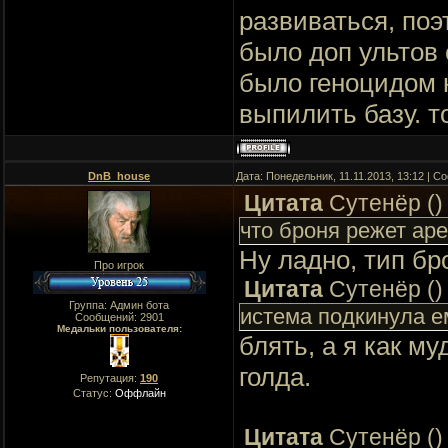
развиваться, поэ
было доп ультов 
было геноцидом н
выпилить базу. т
DnB_house
Дата: Понедельник, 11.11.2013, 13:12 | 
Цитата
Сутенёр
(
)
что броня режет аре
Ну ладно, тип бр
Про игрок
Цитата
Сутенёр
(
)
Группа: Админ бота
истема подкинула е
Сообщений:
2901
Медальки пользователя:
блять, а я как м
голда.
Репутация:
190
Статус:
Оффлайн
Цитата
Сутенёр
(
)