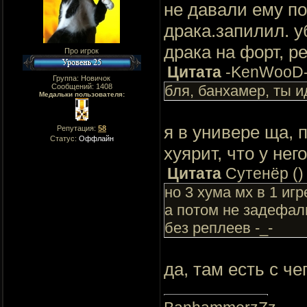
не давали ему по
драка.запилил. у
драка на форт, ре
Про игрок
Цитата
-KenWooD
Группа: Новичок
Сообщений:
1408
бля, банхамер, ты 
Медальки пользователя:
я в универе ща, 
Репутация:
58
Статус:
Оффлайн
хуярит, что у нег
Цитата
Сутенёр
(
)
но 3 хума мх в 1 иг
а потом не задефали
без реплеев -_-
да, там есть с че