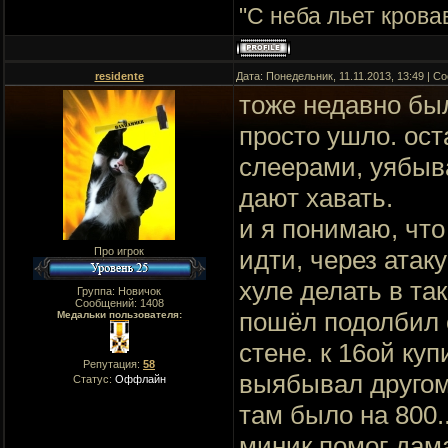
"C неба льет крова
residente
Дата: Понедельник, 11.11.2013, 13:49 | 
тоже недавно был
просто ушло. ост
слеерами, уябыва
дают хавать.
и я понимаю, что
Про игрок
идти, через атаку
хуле делать в та
Группа: Новичок
Сообщений:
1408
пошёл подолбил 
Медальки пользователя:
стене. к 16ой ку
Репутация:
58
выябывал другому
Статус:
Оффлайн
там было на 800.
миник помог дама