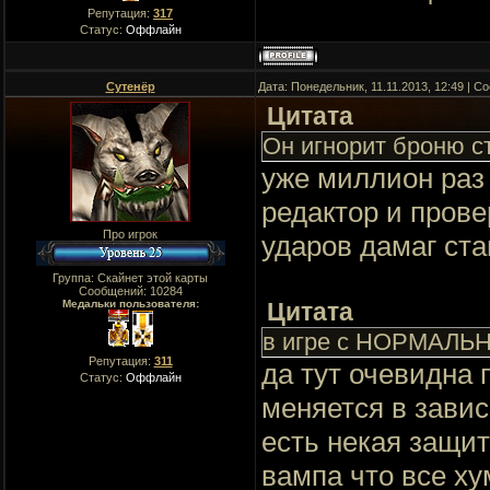
Репутация:
317
Статус:
Оффлайн
Сутенёр
Дата: Понедельник, 11.11.2013, 12:49 | 
Цитата
Он игнорит броню с
уже миллион раз 
редактор и прове
Про игрок
ударов дамаг ста
Группа: Скайнет этой карты
Сообщений:
10284
Медальки пользователя:
Цитата
в игре с НОРМАЛЬН
Репутация:
311
да тут очевидна 
Статус:
Оффлайн
меняется в завис
есть некая защит
вампа что все ху