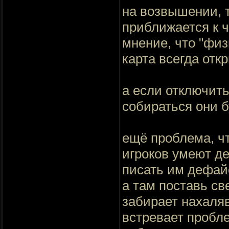
на возвышении, т
приближается к ч
мнение, что "физи
карта всегда откры
а если отключить
собираться они б
ещё проблема, ч
игроков умеют де
писать им дефайс
а там поставь св
забирает нахаляв
встревает пробле