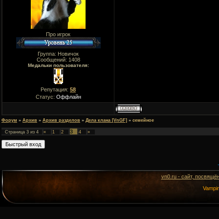
Про игрок
Группа: Новичок
Сообщений:
1408
Медальки пользователя:
Репутация:
58
Статус:
Оффлайн
Форум
»
Архив
»
Архив разделов
»
Дела клана [VnGF]
»
семейное
3
Страница
3
из
4
«
1
2
4
»
vn0.ru - сайт, посвящё
Vampi