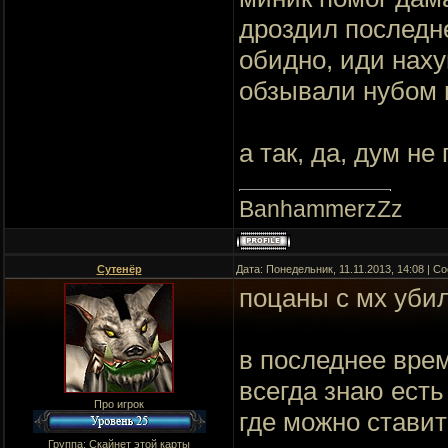
дроздил последне
обидно, иди наху
обзывали нубом и
а так, да, дум не
BanhammerzZz
Сутенёр
Дата: Понедельник, 11.11.2013, 14:08 | 
поцаны с мх убил
в последнее врем
всегда знаю есть
Про игрок
где можно ставит
Группа: Скайнет этой карты