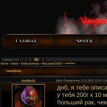
3
Страница
3
из
4
«
1
2
4
»
Форум
»
Архив
»
Архив разделов
»
Дела клана [VnGF]
»
семейное
семейное
-KenWooD-
Дата: Понедельник, 11.11.2013, 11:16 | 
днб, я тебе опис
у тебя 200г к 10
больший рак, чем