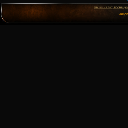
vn0.ru - сайт, посвящё
Vampi