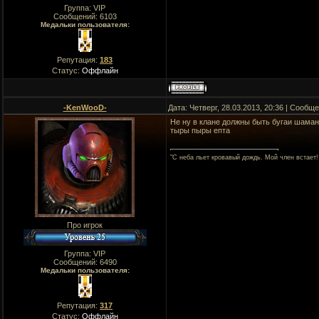
Группа: VIP
Сообщений:
6103
Медальки пользователя:
Репутация:
183
Статус:
Оффлайн
-KenWooD-
Дата: Четверг, 28.03.2013, 20:36 | Сообщ
Не ну в клане должны быть бугаи шама
тыры пыры епта
"C неба льет кровавый дождь. Мой член встает!
Про игрок
Группа: VIP
Сообщений:
6490
Медальки пользователя:
Репутация:
317
Статус:
Оффлайн