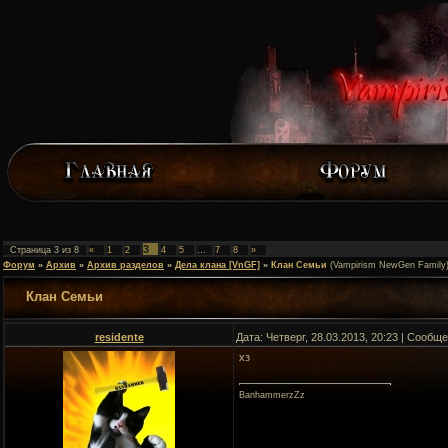
3
Страница
3
из
8
«
1
2
4
5
…
7
8
»
Форум
»
Архив
»
Архив разделов
»
Дела клана [VnGF]
»
Клан Семьи
(Vampirism NewGen Family
Клан Семьи
residente
Дата: Четверг, 28.03.2013, 20:23 | Сообщ
хз
BanhammerzZz