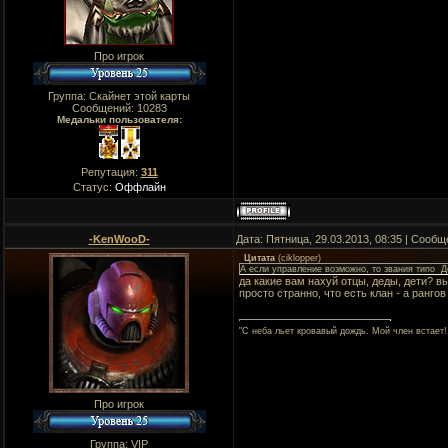
Про игрок
Группа: Скайнет этой карты
Сообщений:
10283
Медальки пользователя:
Репутация:
311
Статус:
Оффлайн
-KenWooD-
Дата: Пятница, 29.03.2013, 08:35 | Сооб
Цитата
(
ciklopper
)
А если управление возможно, то звания типо Д
да какие вам нахуй отцы, деды, дети? в
просто странно, что есть клан - а ранго
"C неба льет кровавый дождь. Мой член встает!
Про игрок
Группа: VIP