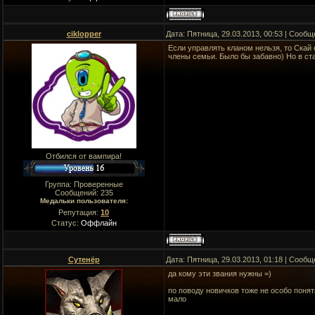
ciklopper
Дата: Пятница, 29.03.2013, 00:53 | Сооб
Если управлять кланом нельзя, то Скай 
члены семьи. Было бы забавно) Но в ста
Отбился от вампира!
Группа: Проверенные
Сообщений:
235
Медальки пользователя:
Репутация:
10
Статус:
Оффлайн
Сутенёр
Дата: Пятница, 29.03.2013, 01:18 | Сооб
да кому эти звания нужны =)
по поводу новичков тоже не особо понятн
мало