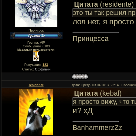
Цитата
(
residente
)
это ты так решил пр
лол нет, я прост
Про игрок
Принцесса
Группа: VIP
Сообщений:
6103
Медальки пользователя:
Репутация:
183
Статус:
Оффлайн
residente
Дата: Среда, 03.04.2013, 22:14 | Сообще
Цитата
(
kebal
)
я просто вижу, что 
и? хД
BanhammerzZz