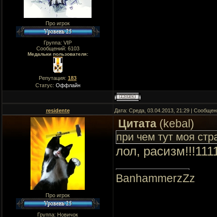
Про игрок
Группа: VIP
Сообщений:
6103
Медальки пользователя:
Репутация:
183
Статус:
Оффлайн
residente
Дата: Среда, 03.04.2013, 21:29 | Сообще
Цитата
(
kebal
)
при чем тут моя стр
лол, расизм!!!111
BanhammerzZz
Про игрок
Группа: Новичок