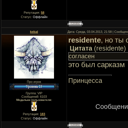
Репутация:
58
Статус:
Оффлайн
kebal
Дата: Среда, 03.04.2013, 21:58 | Сообще
residente
, но ты
Цитата
(
residente
)
согласен
это был сарказм
Принцесса
Про игрок
Группа: VIP
Сообщений:
6103
Медальки пользователя:
Сообщени
Репутация:
183
Статус:
Оффлайн