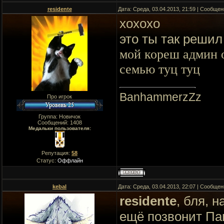
residente
Дата: Среда, 03.04.2013, 21:59 | Сообще
хохохо
это ты так решил
мой кореш админ о
семью туц туц
BanhammerzZz
Про игрок
Группа: Новичок
Сообщений:
1408
Медальки пользователя:
Репутация:
58
Статус:
Оффлайн
kebal
Дата: Среда, 03.04.2013, 22:07 | Сообще
residente
, бля, 
ещё позвонит Па