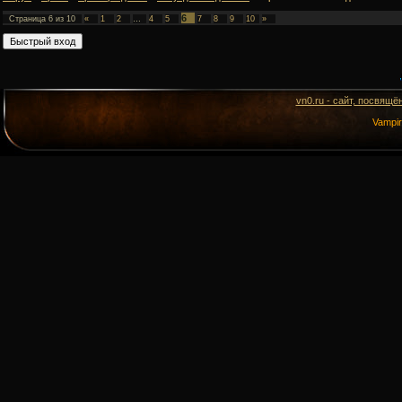
6
Страница
6
из
10
«
1
2
…
4
5
7
8
9
10
»
vn0.ru - сайт, посвящё
Vampi