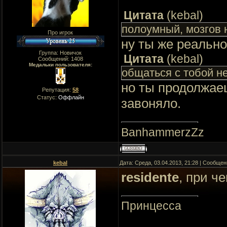
Цитата
(
kebal
)
полоумный, мозгов 
Про игрок
ну ты же реально
Группа: Новичок
Цитата
(
kebal
)
Сообщений:
1408
Медальки пользователя:
общаться с тобой н
но ты продолжае
Репутация:
58
Статус:
Оффлайн
завоняло.
BanhammerzZz
kebal
Дата: Среда, 03.04.2013, 21:28 | Сообще
residente
, при ч
Принцесса