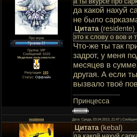
а ты вкурсе про сар
да какой нахуй с
не было сарказм
Цитата
(
residente
)
это к слову о вов и
Про игрок
Что-же ты так пр
Группа: VIP
задрот, у меня п
Сообщений:
6103
Медальки пользователя:
месяцев в сумме.
другая. А если т
Репутация:
183
Статус:
Оффлайн
вызвало твоё пов
Принцесса
residente
Дата: Среда, 03.04.2013, 21:47 | Сообще
Цитата
(
kebal
)
да какой нахуй сарк