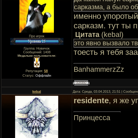
сарказма, а было о
именно упоротый
сарказм. тут ты п
Цитата
(
kebal
)
Про игрок
это явно вызвало тв
Группа: Новичок
тоесть я тебя за
Сообщений:
1408
Медальки пользователя:
BanhammerzZz
Репутация:
58
Статус:
Оффлайн
kebal
Дата: Среда, 03.04.2013, 21:51 | Сообще
residente
, я же 
Принцесса