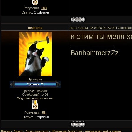
Репутация:
183
Статус:
Оффлайн
residente
Дата: Среда, 03.04.2013, 23:20 | Сообще
и этим ты меня 
BanhammerzZz
Про игрок
Группа: Новичок
Сообщений:
1408
Медальки пользователя:
Репутация:
58
Статус:
Оффлайн
Форум
»
Архив
»
Архив разделов
»
Обсуждение/идеи/тест
»
ограничение имбы адской