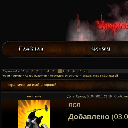
6
Страница
6
из
10
«
1
2
…
4
5
7
8
9
10
»
Форум
»
Архив
»
Архив разделов
»
Обсуждение/идеи/тест
»
ограничение имбы адской
ограничение имбы адской
residente
Дата: Среда, 03.04.2013, 21:19 | Сообще
лол
Добавлено
(03.0
-----------------------