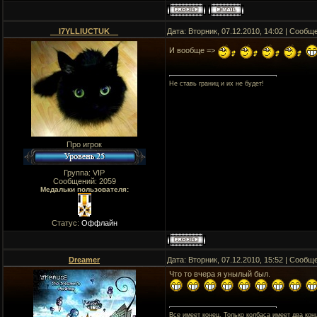
__I7YLLIUCTUK__
Дата: Вторник, 07.12.2010, 14:02 | Сооб
И вообще =>
Не ставь границ и их не будет!
Про игрок
Группа: VIP
Сообщений:
2059
Медальки пользователя:
Статус:
Оффлайн
Dreamer
Дата: Вторник, 07.12.2010, 15:52 | Сооб
Что то вчера я унылый был.
Все имеет конец. Только колбаса имеет два кон