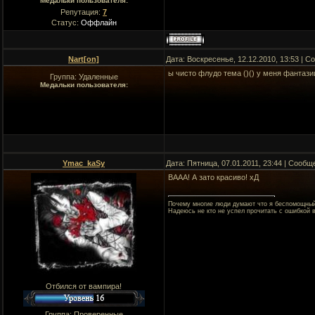
Медальки пользователя:
Репутация:
7
Статус:
Оффлайн
Nart[on]
Дата: Воскресенье, 12.12.2010, 13:53 | 
ы чисто флудо тема ()() у меня фантазии
Группа: Удаленные
Медальки пользователя:
Ymac_kaSy
Дата: Пятница, 07.01.2011, 23:44 | Сооб
ВААА! А зато красиво! хД
Почему многие люди думают что я беспомощный??
Надеюсь не кто не успел прочитать с ошибкой 
Отбился от вампира!
Группа: Проверенные