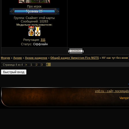
Про игрок
Группа: Скайнет этой карты
Сообщений:
10283
Медальки пользователя:
Репутация:
311
Статус:
Оффлайн
Форум
»
Архив
»
Архив разделов
»
Общий раздел Vampirism Fire NGTS
»
НУ как тут без меня )
4
Страница
4
из
4
«
1
2
3
vn0.ru - сайт, посвящё
Vampi