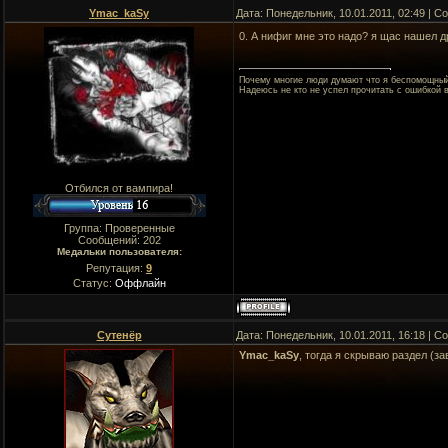
Ymac_kaSy
Дата: Понедельник, 10.01.2011, 02:49 | 
0. А нифиг мне это надо? я щас нашел 
Почему многие люди думают что я беспомощный??
Надеюсь не кто не успел прочитать с ошибкой 
Отбился от вампира!
Группа: Проверенные
Сообщений:
202
Медальки пользователя:
Репутация:
9
Статус:
Оффлайн
Сутенёр
Дата: Понедельник, 10.01.2011, 16:18 | 
Ymac_kaSy
, тогда я скрываю раздел (з