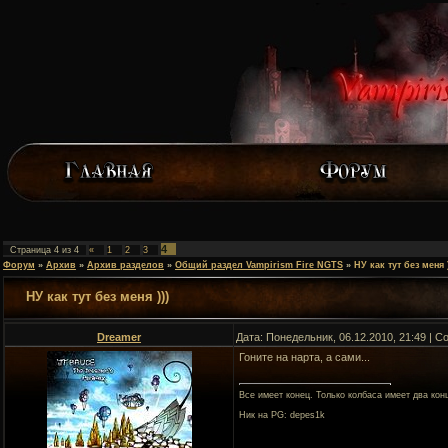
4
Страница
4
из
4
«
1
2
3
Форум
»
Архив
»
Архив разделов
»
Общий раздел Vampirism Fire NGTS
»
НУ как тут без меня )
НУ как тут без меня )))
Dreamer
Дата: Понедельник, 06.12.2010, 21:49 | 
Гоните на нарта, а сами...
Все имеет конец. Только колбаса имеет два кон
Ник на PG: depes1k