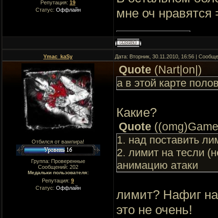
Репутация:
19
мне оч нравятся 
Статус:
Оффлайн
Ymac_kaSy
Дата: Вторник, 30.11.2010, 16:56 | Сообщ
Quote
(
Nart|on|
)
а в этой карте поло
Какие?
Quote
(
(omg)Game
1. над поставить ли
Отбился от вампира!
2. лимит на тесли (
Группа: Проверенные
анимацию атаки
Сообщений:
202
Медальки пользователя:
Репутация:
9
Статус:
Оффлайн
лимит? Нафиг на
это не очень!