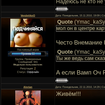
Надеюсь не кто не
VendettkoO
Дата: Понедельник, 15.11.2010, 19:09 | 
Quote
(
Ymac_kaS
мол он в центре кар
Често Внемание 
Постоянный игрок
Quote
(
Ymac_kaS
Ты же ведь сам ска
Группа: Проверенные
Сообщений:
941
Медальки пользователя:
Репутация:
7
А если Вамп Оч Р
Статус:
Оффлайн
Alorian
Дата: Понедельник, 22.11.2010, 14:29 | 
Живём!!!