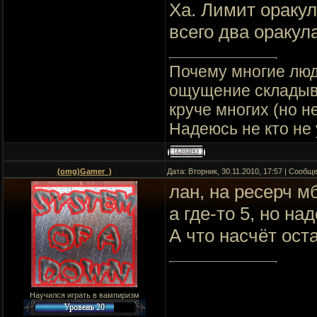
Ха. Лимит оракул
всего два оракула
Почему многие люд
ощущение складывае
круче многих (но не
Надеюсь не кто не
(omg)Gamer_)
Дата: Вторник, 30.11.2010, 17:57 | Сообщ
лан, на ресерч мб
а где-то 5, но надо
А что насчёт ост
Научился играть в вампиризм