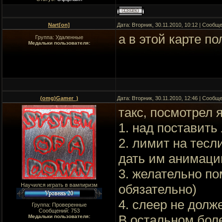
Nart[on]
Дата: Вторник, 30.11.2010, 10:12 | Сообщ
а в этой карте п
Группа: Удаленные
Медальки пользователя:
(omg)Gamer_)
Дата: Вторник, 30.11.2010, 12:46 | Сообщ
такс, посмотрел 
1. над поставить
2. лимит на тесл
дать им анимаци
3. желательно по
Научился играть в вампиризм
обязательно)
4. слеер не долж
Группа: Проверенные
Сообщений:
753
В остальном бол
Медальки пользователя: