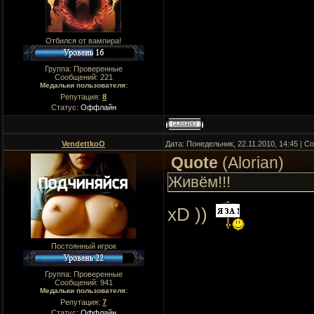
Отбился от вампира!
Группа: Проверенные
Сообщений:
221
Медальки пользователя:
Репутация:
8
Статус:
Оффлайн
VendettkoO
Дата: Понедельник, 22.11.2010, 14:45 | 
Quote
(
Alorian
)
Живём!!!
xD ))
Постоянный игрок
Группа: Проверенные
Сообщений:
941
Медальки пользователя:
Репутация:
7
Статус:
Оффлайн