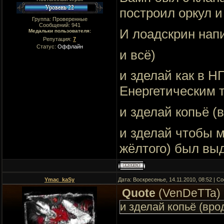
построил оркул и
Группа: Проверенные
Сообщений:
941
И лоадскрин напи
Медальки пользователя:
Репутация:
7
Статус:
Оффлайн
и всё)
и зделай как в Н
Енергетическим т
и зделай копьё (в
и зделай чтобы м
жёлтого) был выде
Ymac_kaSy
Дата: Воскресенье, 14.11.2010, 08:52 | 
Quote
(
VenDeTTa
)
и зделай копьё (врод