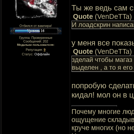
Ты же ведь сам с
Quote
(
VenDeTTa
)
И лоадскрин написа
Отбился от вампира!
Группа: Проверенные
у меня все показ
Сообщений:
202
Медальки пользователя:
Quote
(
VenDeTTa
)
Репутация:
9
Статус:
Оффлайн
зделай чтобы магаз 
выделен , а то я его
попробую сделат
кидал! мол он в ц
Почему многие люд
ощущение складывае
круче многих (но не