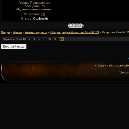
Группа: Проверенные
Сообщений:
753
Медальки пользователя:
Репутация:
19
Статус:
Оффлайн
Форум
»
Архив
»
Архив разделов
»
Общий раздел Vampirism Fire NGTS
»
Vampirism Fire NGT
10
Страница
10
из
10
«
1
2
…
8
9
vn0.ru - сайт, посвящё
Vampi