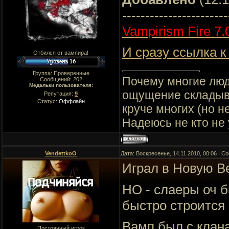
-----------------------
Vampirism Fire 7.
И сразу ссылка к
Отбился от вампира!
Группа: Проверенные
Почему многие люд
Сообщений:
202
Медальки пользователя:
ощущение складывае
Репутация:
9
Статус:
Оффлайн
круче многих (но не
Надеюсь не кто не
VendettkoO
Дата: Воскресенье, 14.11.2010, 00:06 | 
Играл в Новую В
НО - слаеры оч 
быстро строится
Вамп был с клана
Постоянный игрок