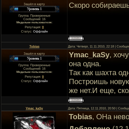
Скоро собираешь
Зашёл в карту
Группа: Проверенные
Сообщений:
16
Медальки пользователя:
Репутация:
0
Статус:
Оффлайн
Tobias
Дата: Четверг, 11.11.2010, 22:18 | Сообщ
Ymac_kaSy
, хоч
Зашёл в карту
она одна.
Группа: Проверенные
Сообщений:
16
Так как шахта одн
Медальки пользователя:
Репутация:
0
Построишь новую
Статус:
Оффлайн
же нет.И еще, ск
Ymac_kaSy
Дата: Пятница, 12.11.2010, 20:50 | Сооб
Tobias
, ОНа нев
Добавлено
(12.1