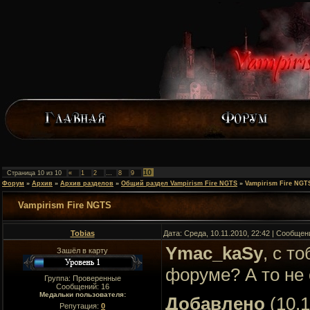
10
Страница
10
из
10
«
1
2
…
8
9
Форум
»
Архив
»
Архив разделов
»
Общий раздел Vampirism Fire NGTS
»
Vampirism Fire NGT
Vampirism Fire NGTS
Tobias
Дата: Среда, 10.11.2010, 22:42 | Сообще
Ymac_kaSy
, с т
Зашёл в карту
форуме? А то не 
Группа: Проверенные
Сообщений:
16
Медальки пользователя:
Добавлено
(10.1
Репутация:
0