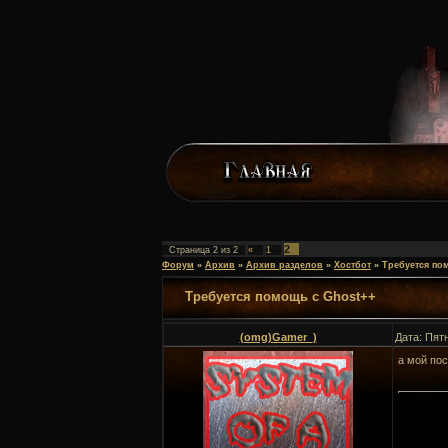
2
Страница
2
из
2
«
1
Форум
»
Архив
»
Архив разделов
»
Хостбот
»
Требуется по
Требуется помощь с Ghost++
(omg)Gamer_)
Дата: Пят
а мой пос