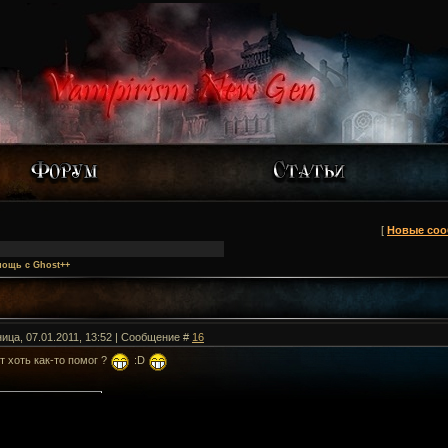
[
Новые со
мощь с Ghost++
ница, 07.01.2011, 13:52 | Сообщение #
16
т хоть как-то помог ?
:D