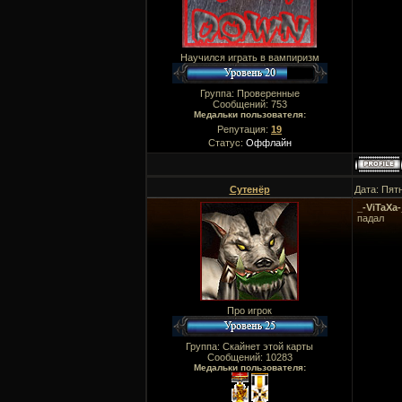
Научился играть в вампиризм
Группа: Проверенные
Сообщений:
753
Медальки пользователя:
Репутация:
19
Статус:
Оффлайн
Сутенёр
Дата: Пят
_-ViTaXa-
падал
Про игрок
Группа: Скайнет этой карты
Сообщений:
10283
Медальки пользователя: