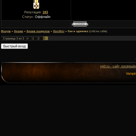
Репутация:
183
Статус:
Оффлайн
Форум
»
Архив
»
Архив разделов
»
Хостбот
»
бан и админка
(собсна сабж)
3
Страница
3
из
3
«
1
2
vn0.ru - сайт, посвящё
Vampi