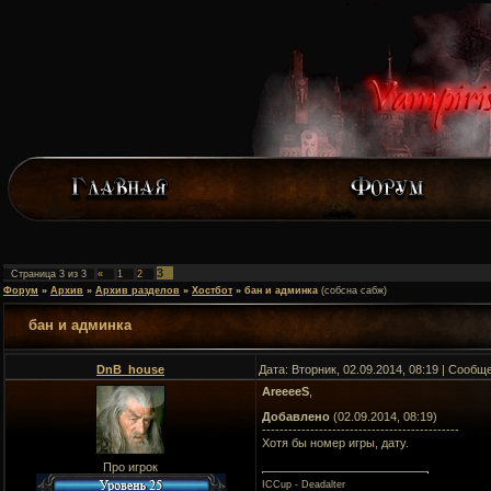
3
Страница
3
из
3
«
1
2
Форум
»
Архив
»
Архив разделов
»
Хостбот
»
бан и админка
(собсна сабж)
бан и админка
DnB_house
Дата: Вторник, 02.09.2014, 08:19 | Сооб
AreeeeS
,
Добавлено
(02.09.2014, 08:19)
---------------------------------------------
Хотя бы номер игры, дату.
Про игрок
ICCup - Deadalter