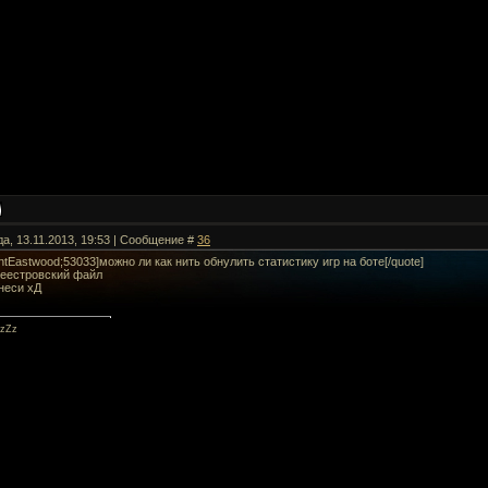
да, 13.11.2013, 19:53 | Сообщение #
36
intEastwood;53033]можно ли как нить обнулить статистику игр на боте[/quote]
реестровский файл
неси хД
zZz