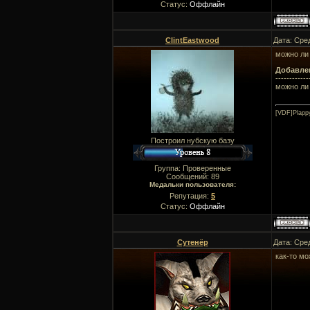
Статус:
Оффлайн
ClintEastwood
Дата: Сре
можно ли 
Добавле
------------
можно ли 
[VDF]Plapp
Построил нубскую базу
Группа: Проверенные
Сообщений:
89
Медальки пользователя:
Репутация:
5
Статус:
Оффлайн
Сутенёр
Дата: Сре
как-то мо