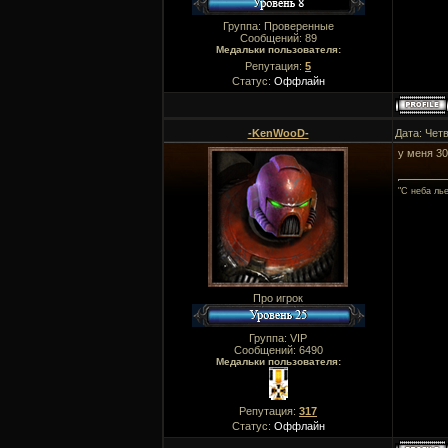
Группа: Проверенные
Сообщений:
89
Медальки пользователя:
Репутация:
5
Статус:
Оффлайн
-KenWooD-
Дата: Четв
у меня 30
"C неба ль
Про игрок
Группа: VIP
Сообщений:
6490
Медальки пользователя:
Репутация:
317
Статус:
Оффлайн