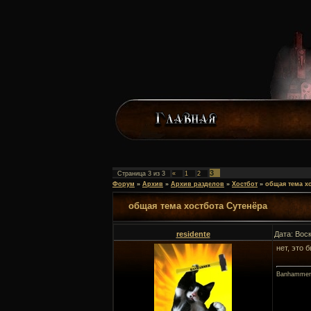
3
Страница
3
из
3
«
1
2
Форум
»
Архив
»
Архив разделов
»
Хостбот
»
общая тема х
общая тема хостбота Сутенёра
residente
Дата: Вос
нет, это 
Banhammer