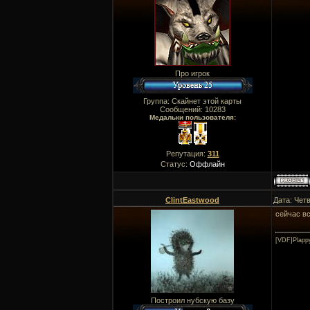
Про игрок
Группа: Скайнет этой карты
Сообщений:
10283
Медальки пользователя:
Репутация:
311
Статус:
Оффлайн
ClintEastwood
Дата: Четв
сейчас вс
[VDF]Plapp
Построил нубскую базу