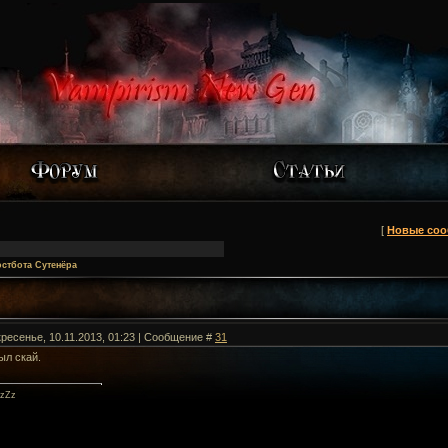
[
Новые со
остбота Сутенёра
кресенье, 10.11.2013, 01:23 | Сообщение #
31
был скай.
zZz