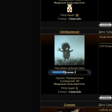
Медальки пользователя:
Репутация:
58
Статус:
Оффлайн
ClintEastwood
Дата: Сре
когда бы
[VDF]Plapp
Построил нубскую базу
Группа: Проверенные
Сообщений:
89
Медальки пользователя:
Репутация:
5
Статус:
Оффлайн
Сутенёр
Дата: Сре
сейчас в