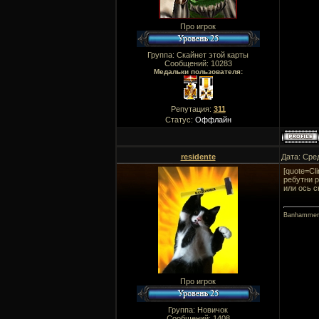
Про игрок
Группа: Скайнет этой карты
Сообщений:
10283
Медальки пользователя:
Репутация:
311
Статус:
Оффлайн
residente
Дата: Сре
[quote=Cl
ребутни 
или ось с
Banhammer
Про игрок
Группа: Новичок
Сообщений:
1408