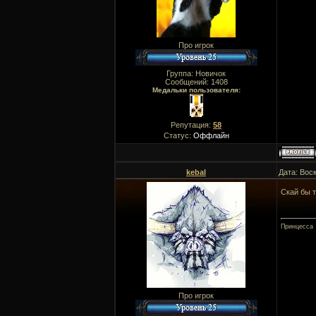
Про игрок
Группа: Новичок
Сообщений:
1408
Медальки пользователя:
Репутация:
58
Статус:
Оффлайн
kebal
Дата: Вос
Скай бы 
Принцесса
Про игрок