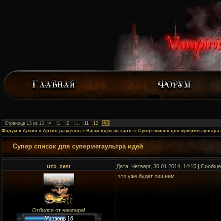
13
Страница
13
из
13
«
1
2
…
11
12
Форум
»
Архив
»
Архив разделов
»
Ваши идеи по карте
»
Супер список для супермегаультра
Супер список для супермегаультра идей
uzb_zest
Дата: Четверг, 30.01.2014, 14:15 | Сообщ
это уже будет лишним
Отбился от вампира!