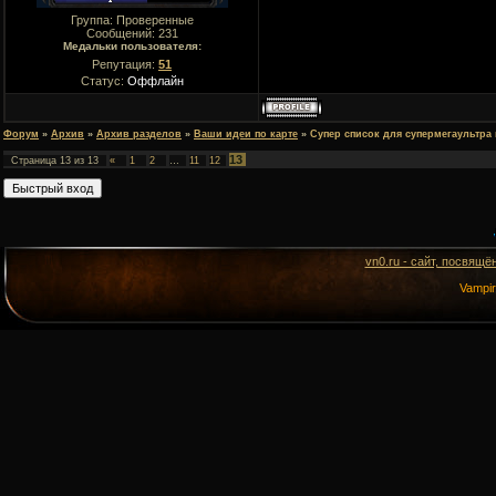
Группа: Проверенные
Сообщений:
231
Медальки пользователя:
Репутация:
51
Статус:
Оффлайн
Форум
»
Архив
»
Архив разделов
»
Ваши идеи по карте
»
Супер список для супермегаультра
13
Страница
13
из
13
«
1
2
…
11
12
vn0.ru - сайт, посвящё
Vampi