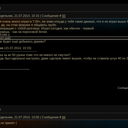
едельник, 21.07.2014, 10:15 | Сообщение #
93
 я очень много играл в 7.00+, не знаю откуда у тебя такие данные, что я не играл выше 6
, да, на этом форуме я общаюсь грубо.
прекращаю с тобой разговор. Играл сегодня, как обычно - первый.
раешь - как на пороховой бочке.
X1998
(
)
роет дыру
ом будет ещё добывать дерево?
но
(21.07.2014, 10:15)
---------------------------------
ва за ап 50 урона тоже что ли никого не смутил?
дь был идеально настроен, даже сделали лимит вышек, чтобы не ставили штук 40 по 20
Сообщен
едельник, 21.07.2014, 13:00 | Сообщение #
94
 не принят (