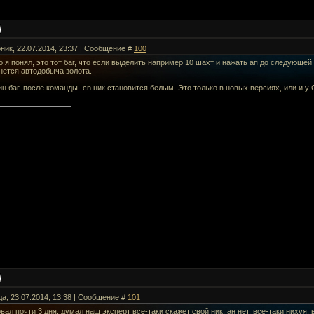
рник, 22.07.2014, 23:37 | Сообщение #
100
 я понял, это тот баг, что если выделить например 10 шахт и нажать ап до следующей 
нется автодобыча золота.
н баг, после команды -cn ник становится белым. Это только в новых версиях, или и у
да, 23.07.2014, 13:38 | Сообщение #
101
вал почти 3 дня, думал наш эксперт все-таки скажет свой ник, ан нет, все-таки нихуя