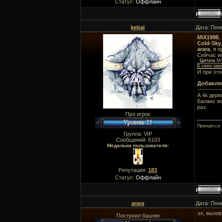
Статус:
Оффлайн
kebal
Дата: Пон
MiX1998
,
Cold-Sky
arara
, я 
Сейчас иг
Цитата
Mi
1 свен зак
И при эт
Добавле
------------
А 4к дере
Баланс ве
раз.
Про игрок
Принцесса
Группа: VIP
Сообщений:
6103
Медальки пользователя:
Репутация:
183
Статус:
Оффлайн
arara
Дата: Пон
эх, вызов
Построил башню