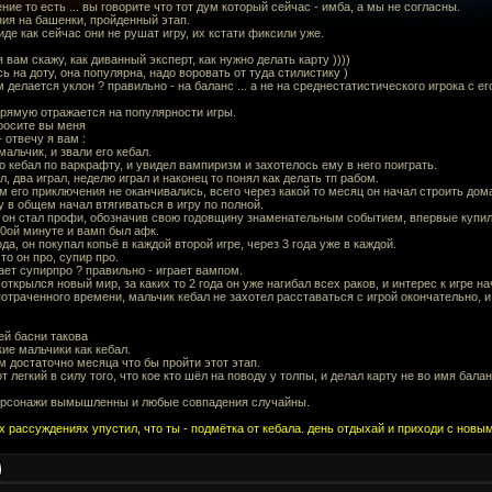
ние то есть ... вы говорите что тот дум который сейчас - имба, а мы не согласны.
ния на башенки, пройденный этап.
иде как сейчас они не рушат игру, их кстати фиксили уже.
я вам скажу, как диванный эксперт, как нужно делать карту ))))
ь на доту, она популярна, надо воровать от туда стилистику )
м делается уклон ? правильно - на баланс ... а не на среднестатистического игрока с е
прямую отражается на популярности игры.
просите вы меня
- отвечу я вам :
альчик, и звали его кебал.
о кебал по варкрафту, и увидел вампиризм и захотелось ему в него поиграть.
л, два играл, неделю играл и наконец то понял как делать тп рабом.
м его приключения не оканчивались, всего через какой то месяц он начал строить дом
у в общем начал втягиваться в игру по полной.
д он стал профи, обозначив свою годовщину знаменательным событием, впервые купил 
90ой минуте и вамп был афк.
ода, он покупал копьё в каждой второй игре, через 3 года уже в каждой.
то он про, супир про.
ает супирпро ? правильно - играет вампом.
 открылся новый мир, за каких то 2 года он уже нагибал всех раков, и интерес к игре н
потраченного времени, мальчик кебал не захотел расставаться с игрой окончательно,
ей басни такова
кие мальчики как кебал.
 достаточно месяца что бы пройти этот этап.
от легкий в силу того, что кое кто шёл на поводу у толпы, и делал карту не во имя ба
ерсонажи вымышленны и любые совпадения случайны.
х рассуждениях упустил, что ты - подмётка от кебала. день отдыхай и приходи с новым