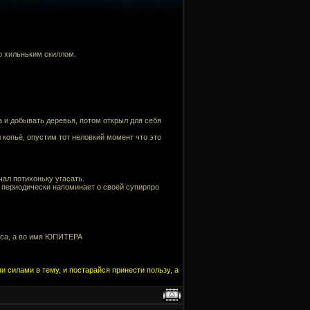
го хильньким скиллом.
а и добывать деревья, потом открыл для себя
копьё, опустим тот неловкий момент что это
ачал потихоньку угасать.
 и периодически напоминает о своей супирпро
ланса, а во имя ЮПИТЕРА
и силами в тему, и постарайся принести пользу, а