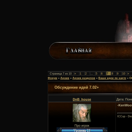
7
Страница
7
из
10
«
1
2
…
5
6
8
9
10
»
Форум
»
Архив
»
Архив разделов
»
Ваши идеи по карте
»
О
Обсуждение идей 7.02+
DnB_house
Дата: Пон
-KenWoo
ICCup - Dea
Про игрок