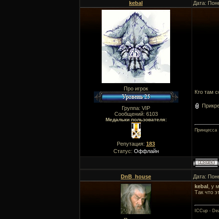
kebal
Дата: Пон
Про игрок
Кто там с
Прикр
Группа: VIP
Сообщений:
6103
Медальки пользователя:
Принцесса
Репутация:
183
Статус:
Оффлайн
DnB_house
Дата: Пон
kebal
, у 
Так что э
ICCup - Dea