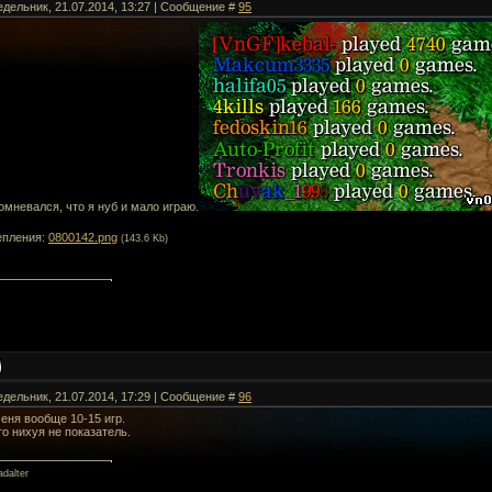
едельник, 21.07.2014, 13:27 | Сообщение #
95
омневался, что я нуб и мало играю.
епления:
0800142.png
(143.6 Kb)
едельник, 21.07.2014, 17:29 | Сообщение #
96
меня вообще 10-15 игр.
то нихуя не показатель.
dalter