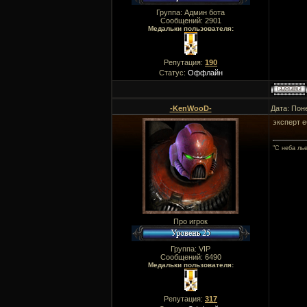
Группа: Админ бота
Сообщений:
2901
Медальки пользователя:
Репутация:
190
Статус:
Оффлайн
-KenWooD-
Дата: Пон
эксперт е
"C неба ль
Про игрок
Группа: VIP
Сообщений:
6490
Медальки пользователя:
Репутация:
317