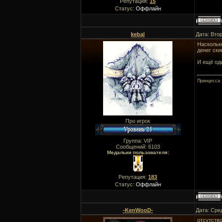
Репутация:
15
Статус:
Оффлайн
kebal
Дата: Вто
Насколько
денег ски
И ещё оди
Принцесса
Про игрок
Группа: VIP
Сообщений:
6103
Медальки пользователя:
Репутация:
183
Статус:
Оффлайн
-KenWooD-
Дата: Сре
отсутство