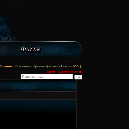
общения
·
Участники
·
Правила форума
·
Поиск
·
RSS
]
Архив - только для чтения