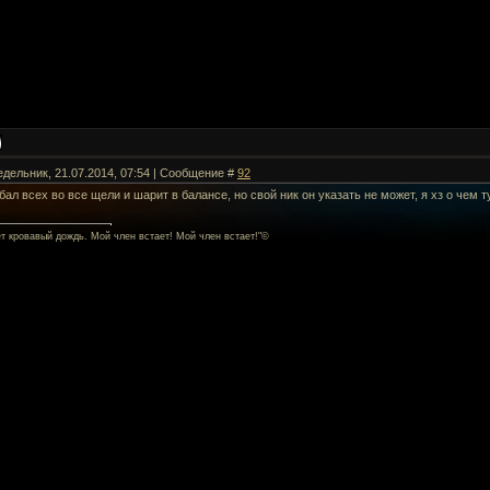
едельник, 21.07.2014, 07:54 | Сообщение #
92
бал всех во все щели и шарит в балансе, но свой ник он указать не может, я хз о чем 
ет кровавый дождь. Мой член встает! Мой член встает!"©