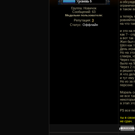
а обсужде
ограниче
Группа: Новичок
в таком в
Сообщений:
63
Медальки пользователя:
а теперь 
ровняйтес
Репутация:
3
на что та
Статус:
Оффлайн
и это на 
как ? - с
а вот так 
Жил был м
Шёл как т
День игра
Но на это
слаера, н
Через го
было на 
Через 2 г
и решил ч
А что дел
и тут ему
Но из за 
персоне.
Мораль с
не все та
некоторым
а этап эт
PS все п
ты в свои
не срач.