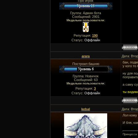
Про игрок
Группа: Админ бота
Сообщений:
2901
Медальки пользователя:
Репутация:
190
Статус:
Оффлайн
arara
Дата: Вто
бан, подм
Построил башню
у кого то
ну для по
Группа: Новичок
поправить
Сообщений:
63
Медальки пользователя:
а саму су
Репутация:
3
ты видимо
Статус:
Оффлайн
kebal
Дата: Втор
Лол кому 
И бля, ка
Принцесса