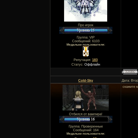
Про игрок
Группа: VIP
Сообщений:
6103
Медальки пользователя:
Репутация:
183
Статус:
Оффлайн
Cold-Sky
Дата: Вто
скажите м
Отбился от вампира!
Группа: Проверенные
Сообщений:
164
Медальки пользователя: