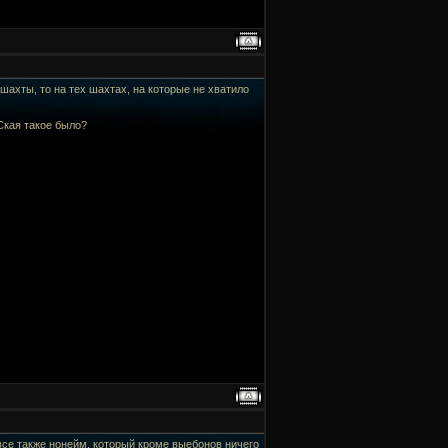
шахты, то на тех шахтах, на которые не хватило
 Ская такое было?
, все также нонейм, который кроме выебонов ничего