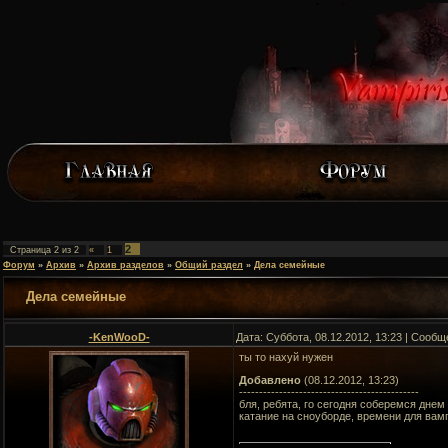
2
Страница
2
из
2
«
1
Форум
»
Архив
»
Архив разделов
»
Общий раздел
»
Дела семейные
Дела семейные
-KenWooD-
Дата: Суббота, 08.12.2012, 13:23 | Сооб
ты то нахуй нужен
Добавлено
(08.12.2012, 13:23)
---------------------------------------------
бля, ребята, го сегодня соберемся днем
катание на сноуборде, времени для вам