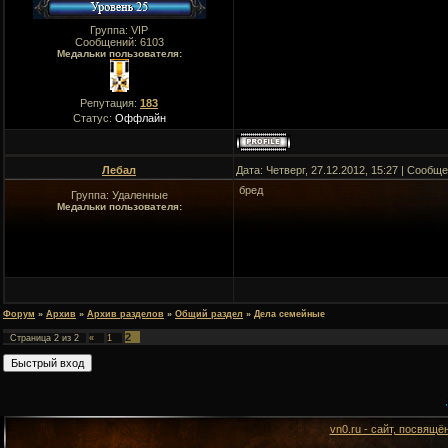
Группа: VIP
Сообщений:
6103
Медальки пользователя:
Репутация:
183
Статус:
Оффлайн
Лебал
Дата: Четверг, 27.12.2012, 15:27 | Сообщ
бред
Группа: Удаленные
Медальки пользователя:
Форум
»
Архив
»
Архив разделов
»
Общий раздел
»
Дела семейные
2
Страница
2
из
2
«
1
vn0.ru - сайт, посвящё