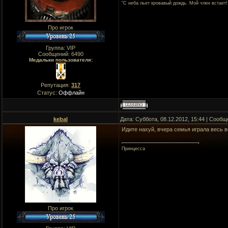
"C неба льет кровавый дождь. Мой член встает!
Про игрок
Группа: VIP
Сообщений:
6490
Медальки пользователя:
Репутация:
317
Статус:
Оффлайн
kebal
Дата: Суббота, 08.12.2012, 15:44 | Сооб
Идите нахуй, вчера семья играла весь в
Принцесса
Про игрок