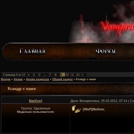
9
Страница
9
из
12
«
1
2
…
7
8
10
11
12
»
Форум
»
Архив
»
Архив разделов
»
Общий раздел
»
Ксандр с нами
Ксандр с нами
Nart[on]
Дата: Воскресенье, 25.03.2012, 07:14 | 
Группа: Удаленные
[WoP]Moltres
,
Медальки пользователя: