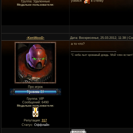
убейся
в стенку
Группа: Удаленные
Медальки пользователя:
-KenWooD-
Дата: Воскресенье, 25.03.2012, 11:38 | 
а то что?
"C неба льет кровавый дождь. Мой член встает!
Про игрок
Группа: VIP
Сообщений:
6490
Медальки пользователя:
Репутация:
317
Статус:
Оффлайн