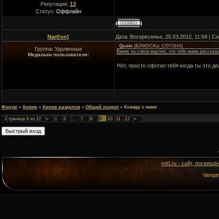
Репутация:
13
Статус:
Оффлайн
Nart[on]
Дата: Воскресенье, 25.03.2012, 11:59 | 
Quote
(
BJI9IDCKui_COTOHA
)
Группа: Удаленные
Какие ты слвоа выучил, это тебе мама рассказ
Медальки пользователя:
Нет, просто сфотал тебя когда ты это д
Форум
»
Архив
»
Архив разделов
»
Общий раздел
»
Ксандр с нами
9
Страница
9
из
12
«
1
2
…
7
8
10
11
12
»
vn0.ru - сайт, посвящё
Vampi