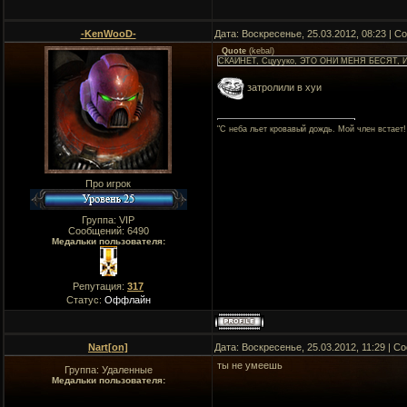
-KenWooD-
Дата: Воскресенье, 25.03.2012, 08:23 | 
Quote
(
kebal
)
СКАЙНЕТ, Сцуууко, ЭТО ОНИ МЕНЯ БЕСЯТ, 
затролили в хуи
"C неба льет кровавый дождь. Мой член встает!
Про игрок
Группа: VIP
Сообщений:
6490
Медальки пользователя:
Репутация:
317
Статус:
Оффлайн
Nart[on]
Дата: Воскресенье, 25.03.2012, 11:29 | 
ты не умеешь
Группа: Удаленные
Медальки пользователя: