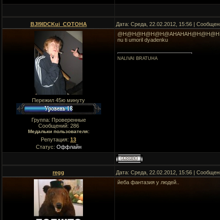
BJI9IDCKui_COTOHA
Дата: Среда, 22.02.2012, 15:56 | Сообще
@H@H@H@H@H@AHAHAH@H@H@H@ ti gde
nu ti umoril dyadenku
NALIVAI BRATUHA
Пережил 45ю минуту
Группа: Проверенные
Сообщений:
286
Медальки пользователя:
Репутация:
13
Статус:
Оффлайн
regg
Дата: Среда, 22.02.2012, 15:56 | Сообще
йеба фантазия у людей..