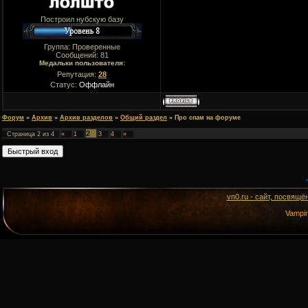
Построил нубскую базу
Группа: Проверенные
Сообщений:
81
Медальки пользователя:
Репутация:
28
Статус:
Оффлайн
Форум
»
Архив
»
Архив разделов
»
Общий раздел
»
Про спам на форуме
2
Страница
2
из
4
«
1
3
4
»
vn0.ru - сайт, посвящё
Vampi