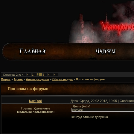
2
Страница
2
из
4
«
1
3
4
»
Форум
»
Архив
»
Архив разделов
»
Общий раздел
»
Про спам на форуме
Про спам на форуме
Nart[on]
Дата: Среда, 22.02.2012, 10:05 | Сообще
Quote
(
kebal
)
Группа: Удаленные
девушки
Медальки пользователя:
кенвуд отныне девушка