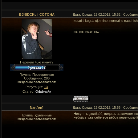
BJI9IDCKui_COTOHA
Дата: Среда, 22.02.2012, 15:52 | Сообще
kstati ti kogda uje minet normalno nauchish
NALIVAI BRATUHA
Пережил 45ю минуту
Группа: Проверенные
Сообщений:
286
Медальки пользователя:
Репутация:
13
Статус:
Оффлайн
Nart[on]
Дата: Среда, 22.02.2012, 15:55 | Сообще
Нихуя ты долбаёб, сидишь за компом неб
Группа: Удаленные
небойсь уже себе все рёбра переломал
Медальки пользователя: