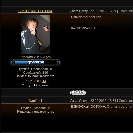
BJI9IDCKui_COTOHA
Дата: Среда, 22.02.2012, 15:29 | Сообще
ti otnine moi anal. rab
NALIVAI BRATUHA
Пережил 45ю минуту
Группа: Проверенные
Сообщений:
286
Медальки пользователя:
Репутация:
13
Статус:
Оффлайн
Nart[on]
Дата: Среда, 22.02.2012, 15:38 | Сообще
BJI9IDCKui_COTOHA
, О а ты и есть т
Группа: Удаленные
Медальки пользователя: