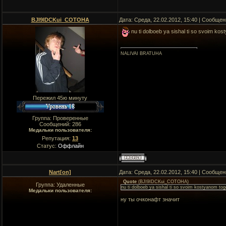
BJI9IDCKui_COTOHA
Дата: Среда, 22.02.2012, 15:40 | Сообще
nu ti dolboeb ya sishal ti so svoim kos
NALIVAI BRATUHA
Пережил 45ю минуту
Группа: Проверенные
Сообщений:
286
Медальки пользователя:
Репутация:
13
Статус:
Оффлайн
Nart[on]
Дата: Среда, 22.02.2012, 15:40 | Сообще
Quote
(
BJI9IDCKui_COTOHA
)
Группа: Удаленные
nu ti dolboeb ya sishal ti so svoim kostyanom tog
Медальки пользователя:
ну ты очконафт значит