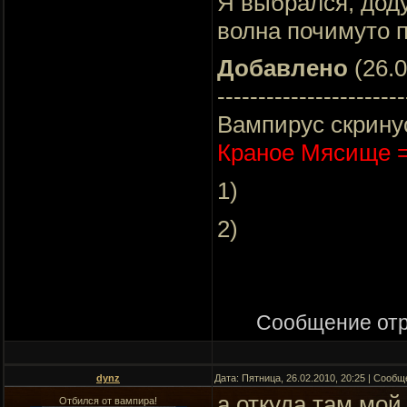
Я выбрался, дод
волна почимуто 
Добавлено
(26.0
-----------------------
Вампирус скрину
Краное Мясище =
1)
2)
Сообщение от
dynz
Дата: Пятница, 26.02.2010, 20:25 | Сооб
а откуда там мой
Отбился от вампира!