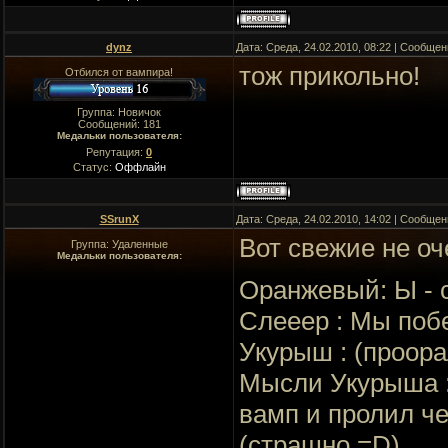
dynz
Дата: Среда, 24.02.2010, 08:22 | Сообще
тож прикольно!
Отбился от вампира!
Группа: Новичок
Сообщений:
181
Медальки пользователя:
Репутация:
0
Статус:
Оффлайн
SSrunX
Дата: Среда, 24.02.2010, 14:02 | Сообще
Вот свежие не оч
Группа: Удаленные
Медальки пользователя:
Оранжевый: Ы - 
Слееер : Мы поб
Укурыш : (проора
Мысли Укурыша : 
вамп и пролил ч
(страшно =D)