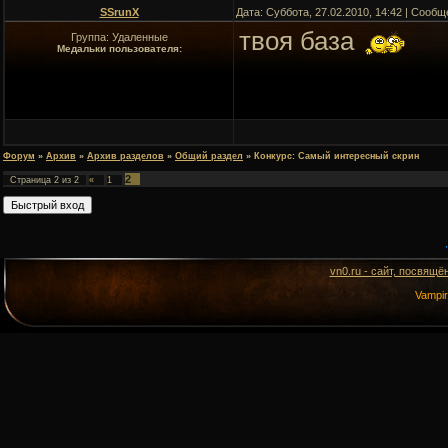
SSrunX
Дата: Суббота, 27.02.2010, 14:42 | Сооб
твоя база
Группа: Удаленные
Медальки пользователя:
Форум
»
Архив
»
Архив разделов
»
Общий раздел
»
Конкурс: Самый интересный скрин
2
Страница
2
из
2
«
1
vn0.ru - сайт, посвящё
Vampi