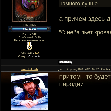
намного лучше
а причем здесь д
Про игрок
"C неба льет крова
Группа: VIP
Сообщений:
6490
Медальки пользователя:
Репутация:
317
Статус:
Оффлайн
nunchaknub
Дата: Вторник, 16.08.2011, 07:12 | Сообщ
притом что будет
пародии