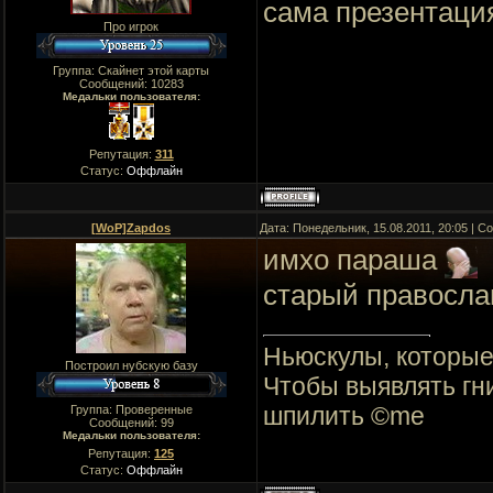
сама презентаци
Про игрок
Группа: Скайнет этой карты
Сообщений:
10283
Медальки пользователя:
Репутация:
311
Статус:
Оффлайн
[WoP]Zapdos
Дата: Понедельник, 15.08.2011, 20:05 | 
имхо параша
старый правосл
Ньюскулы, которые 
Построил нубскую базу
Чтобы выявлять гни
шпилить ©me
Группа: Проверенные
Сообщений:
99
Медальки пользователя:
Репутация:
125
Статус:
Оффлайн