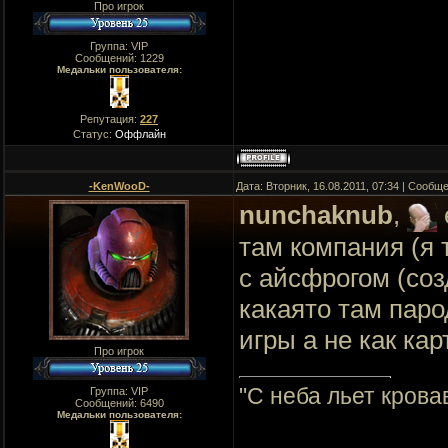
Про игрок
Группа: VIP
Сообщений:
1229
Медальки пользователя:
Репутация:
227
Статус:
Оффлайн
-KenWooD-
Дата: Вторник, 16.08.2011, 07:34 | Сообщ
nunchaknub
,
там компания (я 
с айсфрогом (соз
какаято там пар
игры а не как ка
Про игрок
"C неба льет крова
Группа: VIP
Сообщений:
6490
Медальки пользователя: