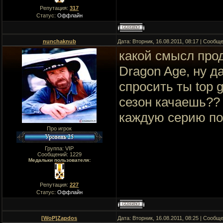
Репутация:
317
Статус:
Оффлайн
nunchaknub
Дата: Вторник, 16.08.2011, 08:17 | Сообщ
какой смысл прод
Dragon Age, ну д
спросить ты top 
сезон качаешь?? 
каждую серию по 
Про игрок
Группа: VIP
Сообщений:
1229
Медальки пользователя:
Репутация:
227
Статус:
Оффлайн
[WoP]Zapdos
Дата: Вторник, 16.08.2011, 08:25 | Сообщ