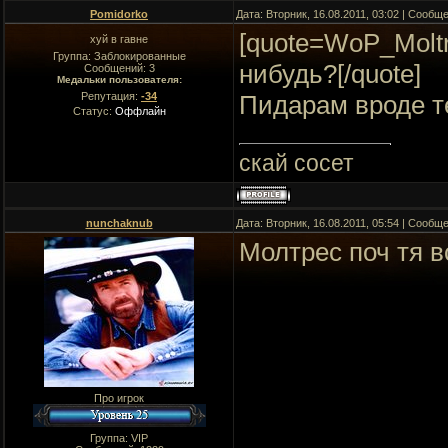
Pomidorko
Дата: Вторник, 16.08.2011, 03:02 | Сообщ
[quote=WoP_Moltr
хуй в гавне
Группа: Заблокированные
нибудь?[/quote]
Сообщений:
3
Медальки пользователя:
Репутация:
-34
Пидарам вроде т
Статус:
Оффлайн
скай сосет
nunchaknub
Дата: Вторник, 16.08.2011, 05:54 | Сообщ
Молтрес поч тя в
Про игрок
Группа: VIP