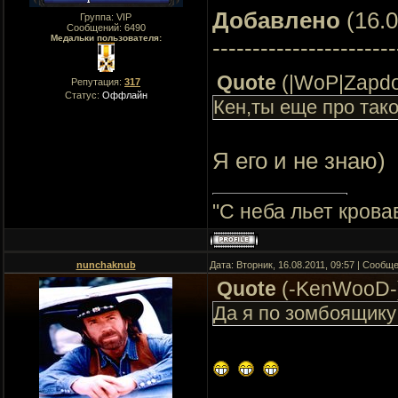
Добавлено
(16.0
Группа: VIP
Сообщений:
6490
Медальки пользователя:
-----------------------
Quote
(
|WoP|Zapd
Репутация:
317
Статус:
Оффлайн
Кен,ты еще про тако
Я его и не знаю)
"C неба льет крова
nunchaknub
Дата: Вторник, 16.08.2011, 09:57 | Сообщ
Quote
(
-KenWooD-
Да я по зомбоящику 