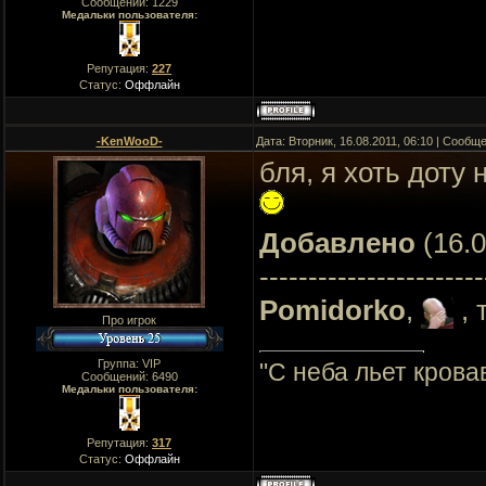
Сообщений:
1229
Медальки пользователя:
Репутация:
227
Статус:
Оффлайн
-KenWooD-
Дата: Вторник, 16.08.2011, 06:10 | Сообщ
бля, я хоть доту
Добавлено
(16.0
-----------------------
Pomidorko
,
, 
Про игрок
Группа: VIP
"C неба льет крова
Сообщений:
6490
Медальки пользователя:
Репутация:
317
Статус:
Оффлайн