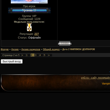
Про игрок
Группа: VIP
Сообщений:
1229
Медальки пользователя:
Репутация:
227
Статус:
Оффлайн
Форум
»
Архив
»
Архив разделов
»
Общий раздел
»
Дота 2 МИЛЛИОН ДОЛЛАРОВ
2
Страница
2
из
5
«
1
3
4
5
»
vn0.ru - сайт, посвящё
Vampi