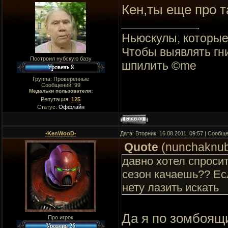
Кен,ты еще про т
Ньюскулы, которые 
Чтобы выявлять гни
Построил нубскую базу
шпилить ©me
Группа: Проверенные
Сообщений:
99
Медальки пользователя:
Репутация:
125
Статус:
Оффлайн
-KenWooD-
Дата: Вторник, 16.08.2011, 09:57 | Сообщ
Quote
(
nunchaknu
давно хотел спросит
сезон качаешь?? Ес
нету лазить искать
Да я по зомбоящ
Про игрок