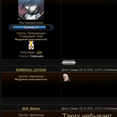
Постоянный игрок
Группа: Проверенные
Сообщений:
1035
Медальки пользователя:
Репутация:
-104
Статус:
Оффлайн
BJI9IDCKui_COTOHA
Дата: Среда, 02.11.2011, 12:47 | Сообщен
Группа: Удаленные
Медальки пользователя:
WoP_Moltres
Дата: Среда, 02.11.2011, 13:27 | Сообщен
Таких небывает
Группа: Удаленные