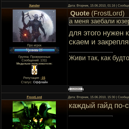
Xander
Дата: Вторник, 15.06.2010, 01:16 | Сооб
Quote
(
FrostLord
)
а меня заебали юзе
для этого нужен 
скаем и закрепля
Про игрок
Живи так, как будт
Группа: Проверенные
Сообщений:
1311
Медальки пользователя:
Репутация:
-15
Статус:
Оффлайн
FrostLord
Дата: Вторник, 15.06.2010, 15:30 | Сооб
каждый гайд по-с