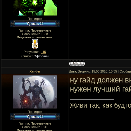
Про игрок
Группа: Проверенные
Сообщений:
1528
Медальки пользователя:
Репутация:
-15
Статус:
Оффлайн
Xander
Дата: Вторник, 15.06.2010, 15:35 | Сооб
ну гайд должен в
нужен лучший га
Живи так, как будт
Про игрок
Группа: Проверенные
Сообщений:
1311
Медальки пользователя: