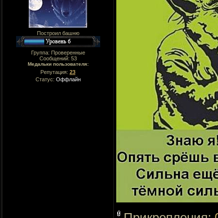
Построил башню
Группа: Проверенные
Сообщений:
53
Медальки пользователя:
Репутация:
23
Статус:
Оффлайн
Прикрепления: