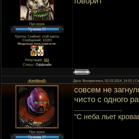
говорит
Про игрок
Группа: Скайнет этой карты
Сообщений:
10283
Медальки пользователя:
Репутация:
311
Статус:
Оффлайн
-KenWooD-
Дата: Воскресенье, 02.03.2014, 14:01 | 
совсем не загнул
чисто с одного р
"C неба льет крова
Про игрок