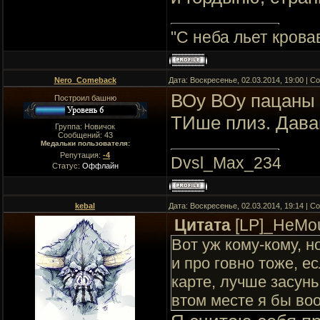
"C неба льет крова
Nero_Comeback
Дата: Воскресенье, 02.03.2014, 19:00 | 
ВОу ВОу пацаны 
Построил башню
ТИше плиз. Дава
Группа: Новичок
Сообщений:
43
Медальки пользователя:
Репутация:
-4
Dvsl_Max_234
Статус:
Оффлайн
kebal
Дата: Воскресенье, 02.03.2014, 19:14 | 
Цитата
[LP]_HeMo
Вот уж кому-кому, н
и про говно тоже, е
карте, лучше засунь
втом месте я бы во