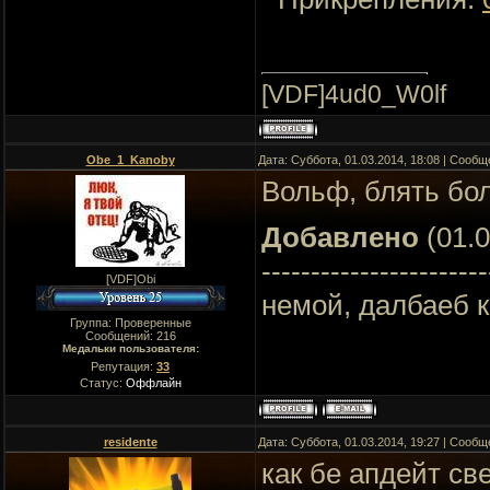
[VDF]4ud0_W0lf
Obe_1_Kanoby
Дата: Суббота, 01.03.2014, 18:08 | Сооб
Вольф, блять бол
Добавлено
(01.0
-----------------------
[VDF]Obi
немой, далбаеб 
Группа: Проверенные
Сообщений:
216
Медальки пользователя:
Репутация:
33
Статус:
Оффлайн
residente
Дата: Суббота, 01.03.2014, 19:27 | Сооб
как бе апдейт св