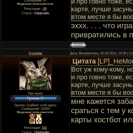
и про говно тоже, е
Сообщений:
87
Медальки пользователя:
карте, лучше засунь
Репутация:
-35
Статус:
Оффлайн
втом месте я бы во
эххх. . . . что и
привратились в п
Сутенёр
Дата: Воскресенье, 02.03.2014, 14:36 | 
Цитата
[LP]_HeMo
Вот уж кому-кому, н
и про говно тоже, е
карте, лучше засунь
втом месте я бы во
Про игрок
мне кажется заба
Группа: Скайнет этой карты
сраться с тем у к
Сообщений:
10283
Медальки пользователя:
карты хостбот и
Репутация:
311
Статус:
Оффлайн