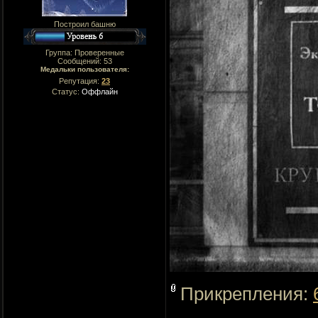
Построил башню
Группа: Проверенные
Сообщений:
53
Медальки пользователя:
Репутация:
23
Статус:
Оффлайн
Прикрепления: