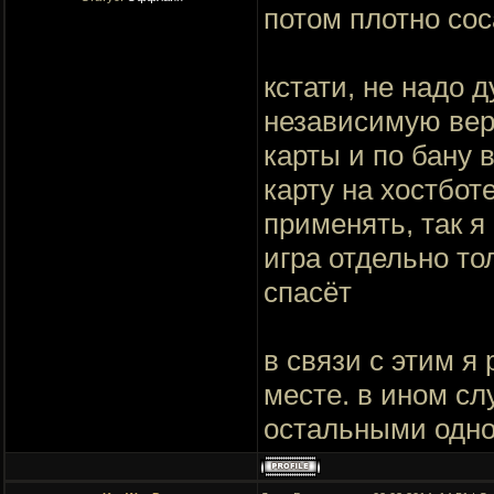
потом плотно сос
кстати, не надо 
независимую верс
карты и по бану 
карту на хостботе
применять, так я
игра отдельно то
спасёт
в связи с этим я
месте. в ином сл
остальными одн