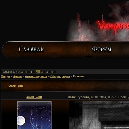
2
Страница
2
из
4
«
1
3
4
»
Форум
»
Архив
»
Архив разделов
»
Общий раздел
»
Клан впг
Клан впг
4ud0_w0lf
Дата: Суббота, 18.01.2014, 03:57 | Сооб