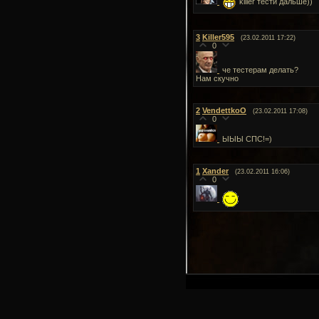
killer тести дальше))
3
Killer595
(23.02.2011 17:22)
0
че тестерам делать?
Нам скучно
2
VendettkoO
(23.02.2011 17:08)
0
ЫЫЫ СПС!=)
1
Xander
(23.02.2011 16:06)
0