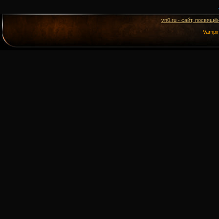
vn0.ru - сайт, посвящё
Vampi