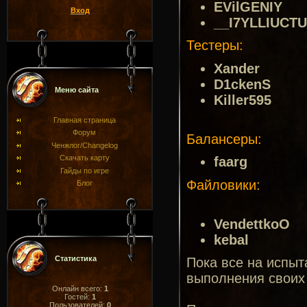
EVilGENIY
Вход
__I7YLLIUCT
Тестеры:
Xander
D1ckenS
Меню сайта
Killer595
Главная страница
Форум
Балансеры:
Ченжлог/Changelog
Скачать карту
faarg
Гайды по игре
Файловики:
Блог
VendettkoO
kebal
Статистика
Пока все на испыт
выполнения своих 
Онлайн всего:
1
Гостей:
1
Пользователей:
0