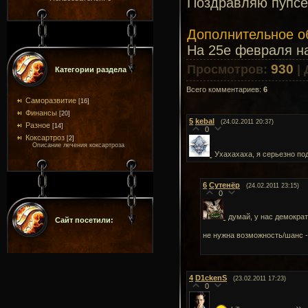
Поздравляю пупсег
Дополнительное о
На 25е февраля н
930
Просмотров
:
|
Категории раздела
Всего комментариев
:
6
Саморазвитие
[16]
Финансы
[20]
5
kebal
(24.02.2011 20:37)
Разное
[14]
0
Коксартроз
[2]
Описание лечения коксартроза
Ухахахаха, я серьезно по
6
Сутенёр
(24.02.2011 23:15)
0
думай, у нас демократ
Сайт посетили:
не нужна возможность/шанс -
4
D1ckenS
(23.02.2011 17:23)
0