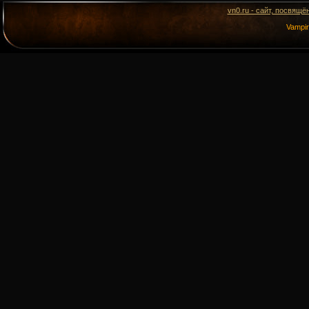
vn0.ru - сайт, посвящё
Vampi