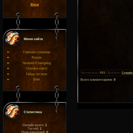
Вход
Меню сайта
Главная страница
Форум
Ченжлог/Changelog
Скачать карту
953
Просмотров
:
|
Добавил
:
Сутенёр
Гайды по игре
Блог
Всего комментариев
:
0
Статистика
Онлайн всего:
1
Гостей:
1
Пользователей:
0