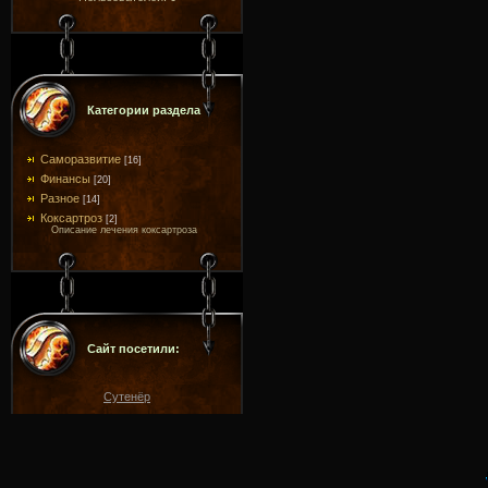
Категории раздела
Саморазвитие
[16]
Финансы
[20]
Разное
[14]
Коксартроз
[2]
Описание лечения коксартроза
Сайт посетили:
Сутенёр