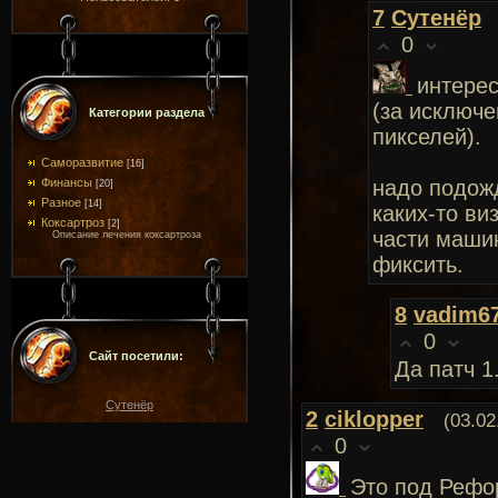
7
Сутенёр
0
интерес
(за исключ
Категории раздела
пикселей).
Саморазвитие
[16]
Финансы
надо подож
[20]
Разное
[14]
каких-то ви
Коксартроз
[2]
части машин
Описание лечения коксартроза
фиксить.
8
vadim6
0
Сайт посетили:
Да патч 1
Сутенёр
2
ciklopper
(03.02
0
Это под Рефо