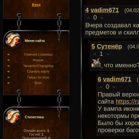
Вход
4
vadim671
(04.02
0
Вчера создавал ка
предметов и скил
Меню сайта
5
Сутенёр
(04.
1
Главная страница
Форум
что именно
Ченжлог/Changelog
Скачать карту
Гайды по игре
6
vadim671
Блог
0
Правый верхни
сайта
https://
У вампа иконк
некотормы пр
Статистика
Было бы хорош
проверки баго
Онлайн всего:
1
Гостей:
1
Пользователей:
0