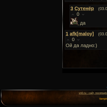
3
Сутенёр
(03.
0
да
1
afk[maloy]
(03.
0
Ой да ладно:)
vn0.ru - сайт, посвящё
Vampi