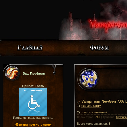
Ваш Профиль
Привет: Гость
Vampirism NewGen 7.06 b
1)
скачать карту
2)
список изменений
753
Просмотров
:
|
Добавил
:
Сутенёр
Гость, мы рады вас видеть.
Всего комментариев
:
8
>Быстрая регистрация<